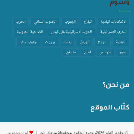
وسوم
الانتخابات البلدية
البقاع
الجنوب
الجنوب اللبناني
الحرب
الحرب الاسرائيلية
الحرب الاسرائيلية على لبنان
الضاحية الجنوبية
النبطية
النزوح
الهرمل
بعلبك
بيروت
جنوب لبنان
صور
طرابلس
لبنان
مناطق
من نحن؟
كتّاب الموقع
© حقوق النشر 2026، جميع الحقوق محفوظة مناطق .نت |
تم برمجته من