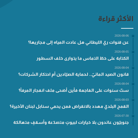
الأكثر قراءة
2026-08-06
عن قنوات ريّ الليطاني هل عادت المياه إلى مجاريها؟
2026-08-05
الكتابة على خطّ التماس ما يتوارى خلف السطور
2026-08-04
قانون الصيد المائيّ.. لحماية الصيّادين أم احتكار الشركات؟
2026-08-04
ستّ سنوات على الفاجعة فأين أضحى ملف انفجار المرفأ؟
2026-08-03
القمح البلديّ مهدد بالانقراض فمن يحمي سنابل لبنان الأخيرة؟
2026-07-30
جنوبيّون عائدون بلا خيارات لبيوتٍ متصدّعة وأسقفٍ متهالكة