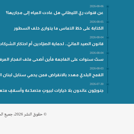
2026-08-06
عن قنوات ريّ الليطاني هل عادت المياه إلى مجاريها؟
2026-08-05
الكتابة على خطّ التماس ما يتوارى خلف السطور
2026-08-04
قانون الصيد المائيّ.. لحماية الصيّادين أم احتكار الشركا
2026-08-04
ستّ سنوات على الفاجعة فأين أضحى ملف انفجار المرفأ
2026-08-03
القمح البلديّ مهدد بالانقراض فمن يحمي سنابل لبنان ال
2026-07-30
جنوبيّون عائدون بلا خيارات لبيوتٍ متصدّعة وأسقفٍ مته
© حقوق النشر 2026، جميع الحقوق محفوظة مناطق .نت |