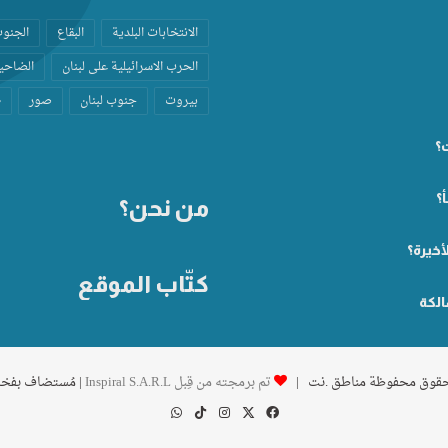
الانتخابات البلدية
البقاع
الجنو
الحرب الاسرائيلية على لبنان
الضاحية
بيروت
جنوب لبنان
صور
ط
ت؟
؟
من نحن؟
أخيرة؟
كتّاب الموقع
الكة
تم برمجته من قِبل Inspiral S.A.R.L
| مُستضاف بفخ
‫X
فيسبوك
انستقرام
‫TikTok
واتساب