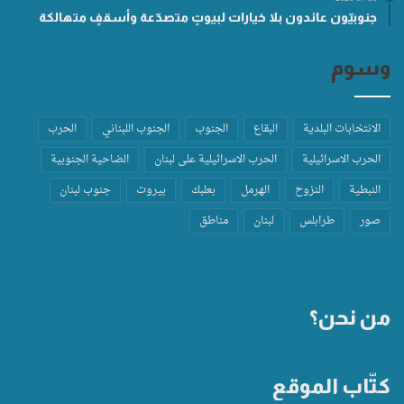
جنوبيّون عائدون بلا خيارات لبيوتٍ متصدّعة وأسقفٍ متهالكة
وسوم
الانتخابات البلدية
البقاع
الجنوب
الجنوب اللبناني
الحرب
الحرب الاسرائيلية
الحرب الاسرائيلية على لبنان
الضاحية الجنوبية
النبطية
النزوح
الهرمل
بعلبك
بيروت
جنوب لبنان
صور
طرابلس
لبنان
مناطق
من نحن؟
كتّاب الموقع