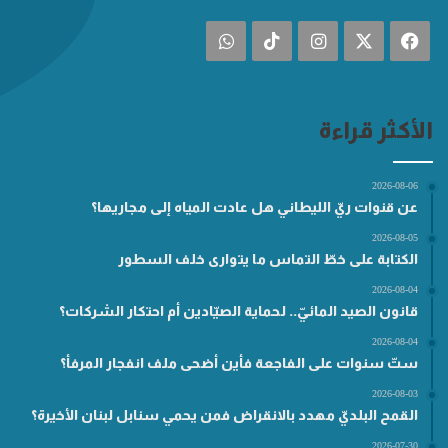
فيسبوك
‫X
انستقرام
‫TikTok
واتساب
الأكثر قراءة
2026-08-06
عن قنوات ريّ الليطاني هل عادت المياه إلى مجاريها؟
2026-08-05
الكتابة على خطّ التماس ما يتوارى خلف السطور
2026-08-04
قانون الصيد المائيّ.. لحماية الصيّادين أم احتكار الشركات؟
2026-08-04
ستّ سنوات على الفاجعة فأين أضحى ملف انفجار المرفأ؟
2026-08-03
القمح البلديّ مهدد بالانقراض فمن يحمي سنابل لبنان الأخيرة؟
2026-07-30