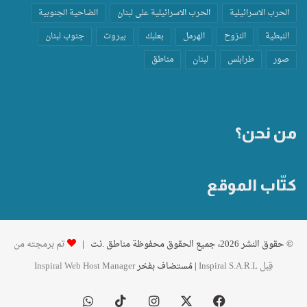
الحرب الاسرائيلية
الحرب الاسرائيلية على لبنان
الضاحية الجنوبية
النبطية
النزوح
الهرمل
بعلبك
بيروت
جنوب لبنان
صور
طرابلس
لبنان
مناطق
من نحن؟
كتّاب الموقع
© حقوق النشر 2026، جميع الحقوق محفوظة مناطق .نت |
تم برمجته من
قِبل Inspiral S.A.R.L
| مُستضاف بفخر
Inspiral Web Host Manager
فيسبوك
‫X
انستقرام
‫TikTok
واتساب