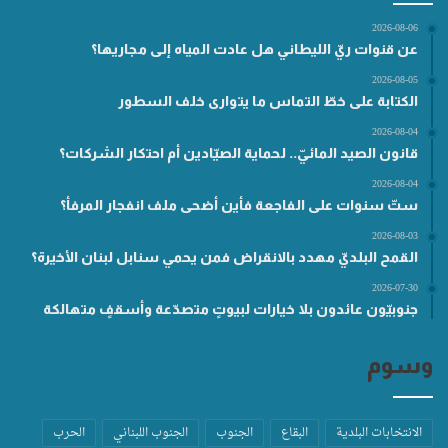
2026-08-06
عن قنوات ريّ الليطاني هل عادت المياه إلى مجاريها؟
2026-08-05
الكتابة على خطّ التماس ما يتوارى خلف السطور
2026-08-04
قانون الصيد المائيّ.. لحماية الصيّادين أم احتكار الشركات؟
2026-08-04
ستّ سنوات على الفاجعة فأين أضحى ملف انفجار المرفأ؟
2026-08-03
القمح البلديّ مهدد بالانقراض فمن يحمي سنابل لبنان الأخيرة؟
2026-07-30
جنوبيّون عائدون بلا خيارات لبيوتٍ متصدّعة وأسقفٍ متهالكة
وسوم
الانتخابات البلدية
البقاع
الجنوب
الجنوب اللبناني
الحرب