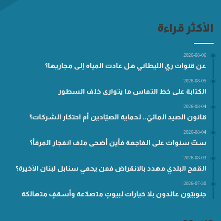
الأكثر قراءة
2026-08-06
عن قنوات ريّ الليطاني هل عادت المياه إلى مجاريها؟
2026-08-05
الكتابة على خطّ التماس ما يتوارى خلف السطور
2026-08-04
قانون الصيد المائيّ.. لحماية الصيّادين أم احتكار الشركات؟
2026-08-04
ستّ سنوات على الفاجعة فأين أضحى ملف انفجار المرفأ؟
2026-08-03
القمح البلديّ مهدد بالانقراض فمن يحمي سنابل لبنان الأخيرة؟
2026-07-30
جنوبيّون عائدون بلا خيارات لبيوتٍ متصدّعة وأسقفٍ متهالكة