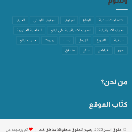
وسوم
الانتخابات البلدية
البقاع
الجنوب
الجنوب اللبناني
الحرب
الحرب الاسرائيلية
الحرب الاسرائيلية على لبنان
الضاحية الجنوبية
النبطية
النزوح
الهرمل
بعلبك
بيروت
جنوب لبنان
صور
طرابلس
لبنان
مناطق
من نحن؟
كتّاب الموقع
© حقوق النشر 2026، جميع الحقوق محفوظة مناطق .نت |
تم برمجته من