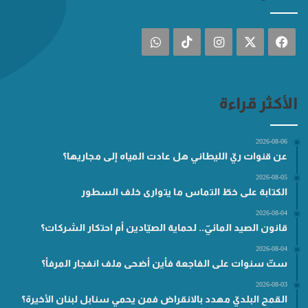
فيسبوك
‫X
انستقرام
‫TikTok
واتساب
الأكثر قراءة
2026-08-06
عن قنوات ريّ الليطاني هل عادت المياه إلى مجاريها؟
2026-08-05
الكتابة على خطّ التماس ما يتوارى خلف السطور
2026-08-04
قانون الصيد المائيّ.. لحماية الصيّادين أم احتكار الشركات؟
2026-08-04
ستّ سنوات على الفاجعة فأين أضحى ملف انفجار المرفأ؟
2026-08-03
القمح البلديّ مهدد بالانقراض فمن يحمي سنابل لبنان الأخيرة؟