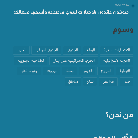
2026-07-30
جنوبيّون عائدون بلا خيارات لبيوتٍ متصدّعة وأسقفٍ متهالكة
وسوم
الانتخابات البلدية
البقاع
الجنوب
الجنوب اللبناني
الحرب
الحرب الاسرائيلية
الحرب الاسرائيلية على لبنان
الضاحية الجنوبية
النبطية
النزوح
الهرمل
بعلبك
بيروت
جنوب لبنان
صور
طرابلس
لبنان
مناطق
من نحن؟