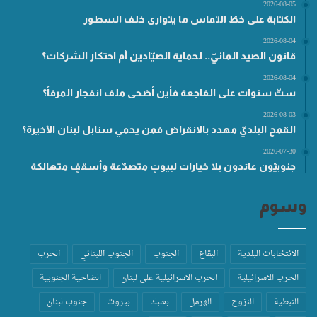
2026-08-05
الكتابة على خطّ التماس ما يتوارى خلف السطور
2026-08-04
قانون الصيد المائيّ.. لحماية الصيّادين أم احتكار الشركات؟
2026-08-04
ستّ سنوات على الفاجعة فأين أضحى ملف انفجار المرفأ؟
2026-08-03
القمح البلديّ مهدد بالانقراض فمن يحمي سنابل لبنان الأخيرة؟
2026-07-30
جنوبيّون عائدون بلا خيارات لبيوتٍ متصدّعة وأسقفٍ متهالكة
وسوم
الانتخابات البلدية
البقاع
الجنوب
الجنوب اللبناني
الحرب
الحرب الاسرائيلية
الحرب الاسرائيلية على لبنان
الضاحية الجنوبية
النبطية
النزوح
الهرمل
بعلبك
بيروت
جنوب لبنان