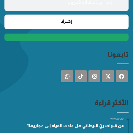
تابعونا
فيسبوك
‫X
انستقرام
‫TikTok
واتساب
الأكثر قراءة
2026-08-06
عن قنوات ريّ الليطاني هل عادت المياه إلى مجاريها؟