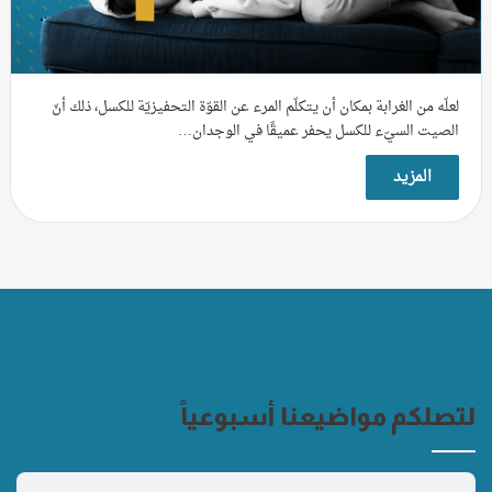
لعلّه من الغرابة بمكان أن يتكلّم المرء عن القوّة التحفيزيّة للكسل، ذلك أنّ
الصيت السيّء للكسل يحفر عميقًا في الوجدان…
المزيد
لتصلكم مواضيعنا أسبوعياً