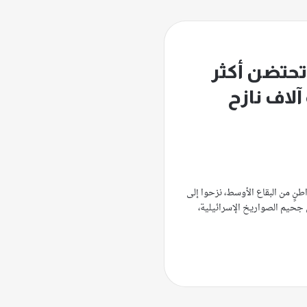
 تحتضن أكثر
لاف نازح
نٍ من البقاع الأوسط، نزحوا إلى
من جحيم الصواريخ الإسرائيلية،