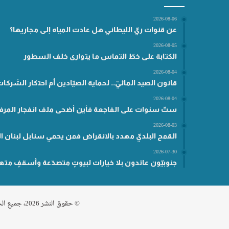
2026-08-06
عن قنوات ريّ الليطاني هل عادت المياه إلى مجاريها؟
2026-08-05
الكتابة على خطّ التماس ما يتوارى خلف السطور
2026-08-04
قانون الصيد المائيّ.. لحماية الصيّادين أم احتكار الشركا
2026-08-04
ستّ سنوات على الفاجعة فأين أضحى ملف انفجار المرفأ
2026-08-03
القمح البلديّ مهدد بالانقراض فمن يحمي سنابل لبنان ال
2026-07-30
جنوبيّون عائدون بلا خيارات لبيوتٍ متصدّعة وأسقفٍ مته
© حقوق النشر 2026، جميع الحقوق محفوظة مناطق .نت |