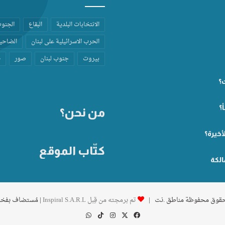
الانتخابات البلدية
البقاع
الجنو
الحرب الاسرائيلية على لبنان
الضاحية
بيروت
جنوب لبنان
صور
ط
ت؟
؟
من نحن؟
أخيرة؟
كتّاب الموقع
الكة
تم برمجته من قِبل Inspiral S.A.R.L
| مُستضاف بفخ
‫X
فيسبوك
انستقرام
‫TikTok
واتساب