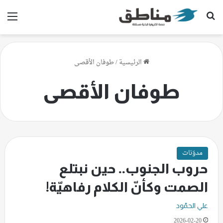
بحث عن
الق
الرئيسية
/
طوفان الأقصى
طوفان الأقصى
مدوّنات
حروب الجنوب.. حين نبتلع
الصمت وكأنّ الكلام رفاهيّة!
علي الحمّود
2026-02-20