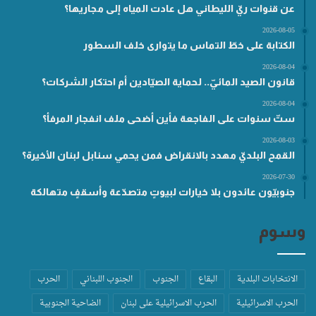
عن قنوات ريّ الليطاني هل عادت المياه إلى مجاريها؟
2026-08-05
الكتابة على خطّ التماس ما يتوارى خلف السطور
2026-08-04
قانون الصيد المائيّ.. لحماية الصيّادين أم احتكار الشركات؟
2026-08-04
ستّ سنوات على الفاجعة فأين أضحى ملف انفجار المرفأ؟
2026-08-03
القمح البلديّ مهدد بالانقراض فمن يحمي سنابل لبنان الأخيرة؟
2026-07-30
جنوبيّون عائدون بلا خيارات لبيوتٍ متصدّعة وأسقفٍ متهالكة
وسوم
الانتخابات البلدية
البقاع
الجنوب
الجنوب اللبناني
الحرب
الحرب الاسرائيلية
الحرب الاسرائيلية على لبنان
الضاحية الجنوبية