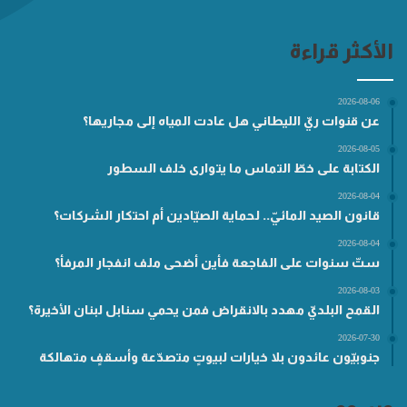
الأكثر قراءة
2026-08-06
عن قنوات ريّ الليطاني هل عادت المياه إلى مجاريها؟
2026-08-05
الكتابة على خطّ التماس ما يتوارى خلف السطور
2026-08-04
قانون الصيد المائيّ.. لحماية الصيّادين أم احتكار الشركات؟
2026-08-04
ستّ سنوات على الفاجعة فأين أضحى ملف انفجار المرفأ؟
2026-08-03
القمح البلديّ مهدد بالانقراض فمن يحمي سنابل لبنان الأخيرة؟
2026-07-30
جنوبيّون عائدون بلا خيارات لبيوتٍ متصدّعة وأسقفٍ متهالكة