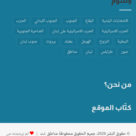
وسوم
الانتخابات البلدية
البقاع
الجنوب
الجنوب اللبناني
الحرب
الحرب الاسرائيلية
الحرب الاسرائيلية على لبنان
الضاحية الجنوبية
النبطية
النزوح
الهرمل
بعلبك
بيروت
جنوب لبنان
صور
طرابلس
لبنان
مناطق
من نحن؟
كتّاب الموقع
© حقوق النشر 2026، جميع الحقوق محفوظة مناطق .نت |
تم برمجته من