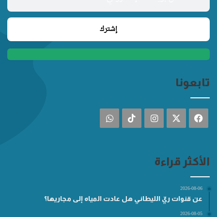
تابعونا
فيسبوك
‫X
انستقرام
‫TikTok
واتساب
الأكثر قراءة
2026-08-06
عن قنوات ريّ الليطاني هل عادت المياه إلى مجاريها؟
2026-08-05