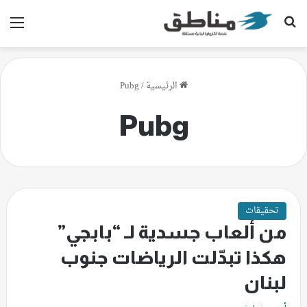
بحث عن
الق
الرئيسية
/
Pubg
Pubg
تحقيقات
من ألعاب جسدية لـ “بابجي”
هكذا تبدّلت الرياضات جنوب
لبنان