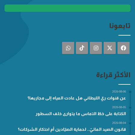
تابعونا
فيسبوك
‫X
انستقرام
‫TikTok
واتساب
الأكثر قراءة
2026-08-06
عن قنوات ريّ الليطاني هل عادت المياه إلى مجاريها؟
2026-08-05
الكتابة على خطّ التماس ما يتوارى خلف السطور
2026-08-04
قانون الصيد المائيّ.. لحماية الصيّادين أم احتكار الشركات؟