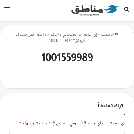
بحث عن
الق
الرئيسية
/
إن أعادوا لنا الصلحاني والناقورة والتنّور فمن يعيد لنا
الرفاق؟
/
1001559989
1001559989
اترك تعليقاً
لن يتم نشر عنوان بريدك الإلكتروني.
الحقول الإلزامية مشار إليها بـ
*