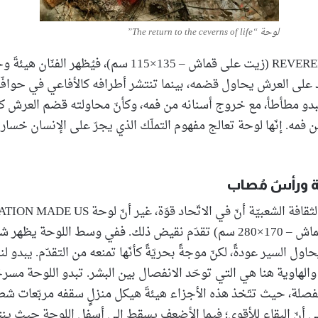
لوحة “The return to the ceverns of life”
أمّا في لوحة REVERENCE (زيت على قماش – 135×115 سم)، فيُظه
 على العرش يحاول قضمه، بينما تنتشر أطرافه كالأفاعي في حوافّ 
دو مطأطأ، مع خروج أسنانه من فمه، وكأنّ محاولته قضم العرش كلّ
فمه. إنّها لوحة تعالج مفهوم التملّك الذي يجرّ على الإنسان خسارات
 ورأسٌ مُصاب
من المتعارف في الثقافة الشعبيّة أنّ في الاتّحاد 
ONE (زيت على قماش – 170×280 سم) تقدّم نقيض ذلك. ففي وسط اللوحة ي
ل السير عودةً، لكنّ موجةً بحريّةً كأنّها تمنعه من التقدّم. يبدو لنا
 والهاوية هنا هي التي توحّد الانفصال بين البشر. تبدو اللوحة مسرح
فصلة، حيث تتّخذ هذه الأجزاء هيئةَ هيكل منزلٍ سقفه مربّعات شط
 أنّ البقاء للأقوى؛ فيما الأضعف يسقط إلى أسفل اللوحة حيث ينت