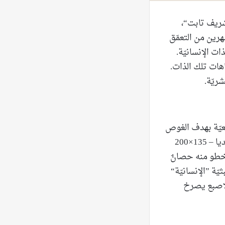
ي ”شريف تابت“،
هرين من التعمّق
ات الإنسانيّة.
هات تلك الذات.
ريّة.
عيّة بهدف الغوص
في أعماق الذات. في لوحة THE RETURN TO THE CAVERNS OF LIFE (ميكسد ميديا – 135×200
ويخطو منه حصانٌ
يّة ”الإنسانيّة“
الإصبع يصرخ