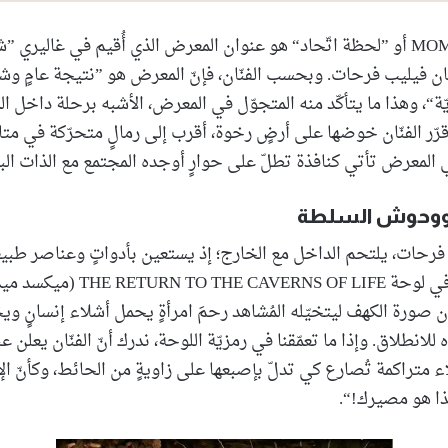
MOMENT OF UNION أو ”لحظة اتّحاد“ هو عنوان المعرض الذي أُقيم في غالير
ان فيليب فرحات. وبحسب الفنّان، فإنّ المعرض هو ”نتيجة عامٍ وش
ة“، وهذا ما يتأكّد منه المتجوّل في المعرض، الأشبه برحلة داخل الذ
ر الفنّان خوضها على أرضٍ رخوة، أقرب إلى رمالٍ متحرّكة في متا
ي المعرض تأتي كنافذة تطلّ على حوارٍ أوجده المجتمع مع الذات البش
 ووحوش السلطة
رحات، يلتحم الداخل مع الخارج؛ إذ يستعين بأدواتٍ وعناصر طبي
ان صورة الكهف ليتخيّله المُشاهد رحمَ امرأةٍ يحمل أشلاء إنسانٍ 
انطلاق. وإذا ما تعمّقنا في رمزيّة اللوحة، ندرك أنّ الفنّان يعلن عبث
ء متراكمة تُصارع كي تدلّ بإصبعها على زاويةٍ من الحائط، وكأنّ 
ذا هو مصيرك!“.