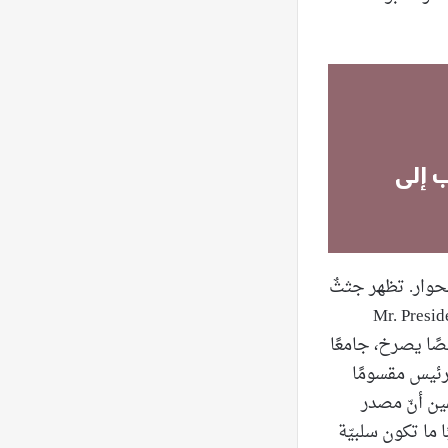
ب إلى
خواء مفهوم الحوار. تظهر جثثٌ
ى تتّخذ وضعيّاتٍ توحي بأنّها على وشك الكلام. أمّا في لوحة Mr. President
صًا يصرخ، جامعًا
رئيس مقسومًا
ين أنّ مصدر
 ما تكون سلبيّة