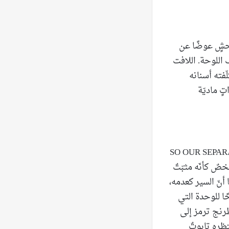
ر الفنّان هيئةَ وحشٍ عوضًا عن
اللوحة. اللافت
فته أسنانه
ٍ ماديّة
قوّة، غير أنّ لوحة SO OUR SEPARATION MADE US
ظهر شخصٌ كأنّه مثبّتٌ
 أنّ السير كعدمه،
ًا للوحدة التي
رنج ترمز إلى
ظره تابوتٌ