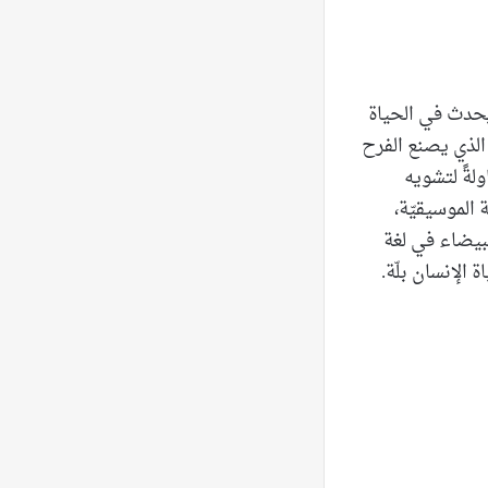
 يحدث في الحياة
من المهرّج الحيّ الذي يصنع الفرح
 شخصيّة (60×80 سم)، نرى محاولةً لتشويه
الموسيقيّة،
البيضاء في لغة
الإنسان بلّة.