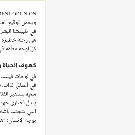
ويحمل توقيع الفنّ
في طبيعتنا البشريّ
هي رحلة خطيرة قرّ
كلّ لوحة معلّقة ف
كهوف الحياة
في لوحات فيليب ف
سم)، يستعير الفنّ
يبذل قصارى جهده لل
التي تتجسّد بأشلا
بوجه الإنسان: ”ه