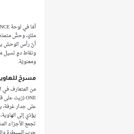
ملكٍ، وحشٌ متمدّد
أنّ رأس الوحش يب
ونقاط دمٍ تسيل من 
ومعنويّة.
مسرحٌ للهاوية
على جدار غرفة، يحاو
يؤدّي إلى الهاوية،
تجمع الأجزاء المن
حرب السيطرة وإلى