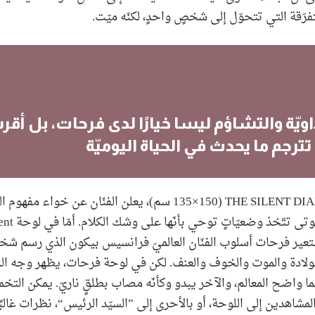
رّقة التي تتحوّل إلى شخصٍ واحدٍ، لكنّه ميّت.
يّة والتشاؤم ليسا خيارًا لدى فرحات، بل أقر
 تترجم ما يحدث في الحياة اليوميّة
في لوحة THE SILENT DIALOGUE (135×150 سم)، يعلن الفنّان عن 
ممدّدة في غرفة موت
، فيستعير فرحات أسلوب الفنّان العالميّ فرانسيس بيكون الذي رسم شخ
لادة والموت والخوف والعنف. لكن في لوحة فرحات، يظهر وجه ال
 واضح المعالم، والآخر يبدو وكأنّه مصاب بطلقٍ ناريّ. يمكن التخم
مشاهدين إلى اللوحة، أو بالأحرى إلى ”السيّد الرئيس“، نظرات غالبًا