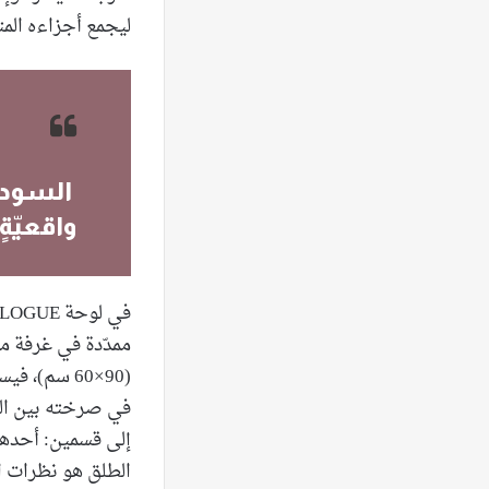
ليجمع أجزاءه المتف
السوداو
واقعيّةٍ
(60×90 سم)
في صرخته بين الو
إلى قسمين: أحدهما
الطلق هو نظرات ال