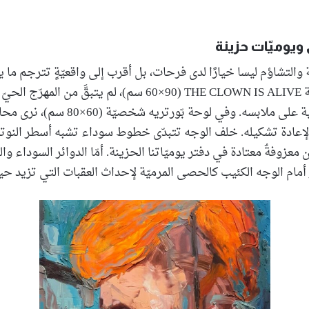
ويوميّات حزينة
ّة والتشاؤم ليسا خيارًا لدى فرحات، بل أقرب إلى واقعيّةٍ تترجم ما
اليوميّة. ففي لوحة THE CLOWN IS ALIVE (60×90 سم)، لم يتبقَّ 
سوى الورود الزاهية على ملابسه. وفي لوحة بّورتريه
لإعادة تشكيله. خلف الوجه تتبدّى خطوط سوداء تشبه أسطر النوتة 
ن معزوفةٌ معتادة في دفتر يوميّاتنا الحزينة. أمّا الدوائر السوداء و
أمام الوجه الكئيب كالحصى المرميّة لإحداث العقبات التي تزيد حياة 