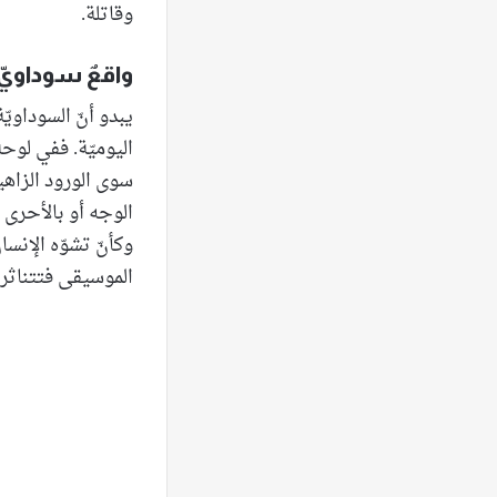
وقاتلة.
واقعٌ سوداويّ 
يبدو أنّ السوداوي
الوجه أو بالأحرى 
وكأنّ تشوّه الإنسا
الموسيقى فتتناثر 