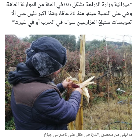
”ميزانيّة وزارة الزراعة تشكّل 0.6 في المئة من الموازنة العامّة،
وهي على النسبة عينها منذ 20 عامًا، وهذا أكبر دليل على ألّا
تعويضات ستبلغ المزارعين سواء في الحرب أو في غيرها“.
ما تبقى من محصول الذرة في حقل علي ناصر في جباع