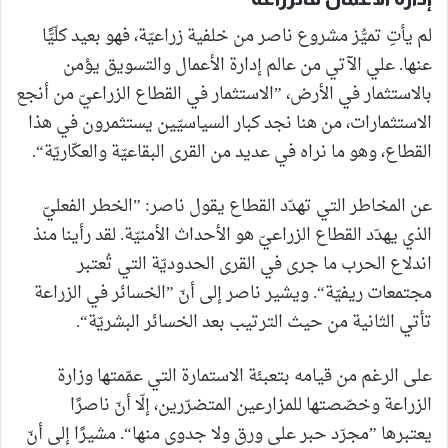
لم يأتِ تميُّز مشروع ناصر من خلفية زراعيّة، فهو بعيد كلّيًّا
عنها. علي الآتي من عالم إدارة الأعمال والتسويق يؤمن
بالاستثمار في الأرض، ”الاستثمار في القطاع الزراعيّ من أنجع
الاستثمارات، من هنا نجد كبار السياسيّين يستثمرون في هذا
القطاع، وهو ما نراه في عديد من القرى البقاعيّة والعكّاريّة“.
عن المخاطر التي تهدّد القطاع يقول ناصر: ”الخطر الفعليّ
الذي يهدّد القطاع الزراعيّ هو الأحداث الأمنيّة. لقد رأينا منذ
اندلاع الحرب ما جرى في القرى الحدوديّة التي تُعتبر
مجتمعات ريفيّة“. ويشير ناصر إلى أنّ ”الخسائر في الزراعة
تأتي الثانية من حيث الترتيب بعد الخسائر البشريّة“.
على الرغم من قيامه بتعبئة الاستمارة التي عمّمتها وزارة
الزراعة وخصّصتها للمزارعين المتضرّرين، إلّا أنّ ناصرًا
يعتبرها ”مجرّد حبر على ورق ولا جدوى منها“. مشيرًا إلى أنّ