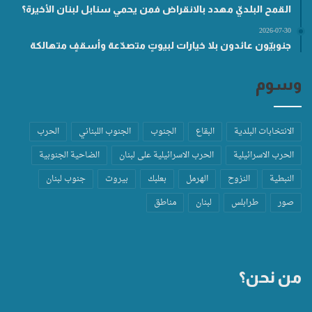
القمح البلديّ مهدد بالانقراض فمن يحمي سنابل لبنان الأخيرة؟
2026-07-30
جنوبيّون عائدون بلا خيارات لبيوتٍ متصدّعة وأسقفٍ متهالكة
وسوم
الانتخابات البلدية
البقاع
الجنوب
الجنوب اللبناني
الحرب
الحرب الاسرائيلية
الحرب الاسرائيلية على لبنان
الضاحية الجنوبية
النبطية
النزوح
الهرمل
بعلبك
بيروت
جنوب لبنان
صور
طرابلس
لبنان
مناطق
من نحن؟