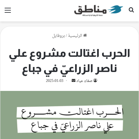
بحث عن
الق
الرئيسية
/
بروفايل
الحرب اغتالت مشروع علي
ناصر الزراعيّ في جباع
أرسل
صفاء عياد
2025-01-03
بريدا
إلكترونيا