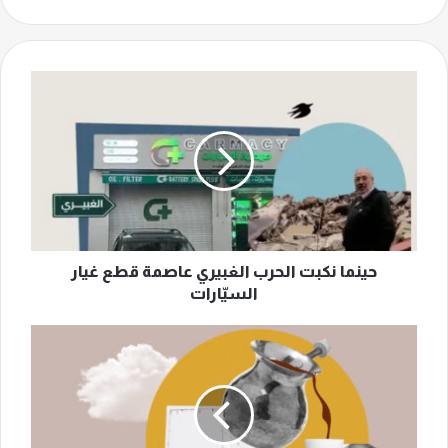
حينما
نكبت
الحرب
الغبيري
عاصمة
قطع
غيار
السيّارات
حينما نكبت الحرب الغبيري عاصمة قطع غيار
السيّارات
الانشغال
باليوميّ
طوق
نجاتنا