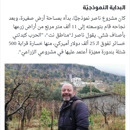
البداية النموذجيّة
كان مشروع ناصر نموذجيًّا، بدأه بمساحة أرض صغيرة، وبعد
نجاحه قام بتوسعته إلى 11 ألف متر مربّع من أراض زرعها
بأصناف شتّى. يقول ناصر لـ“مناطق نت“، ”الحرب كبّدتني
خسائر تفوق الـ 25 ألف دولار أميركيّ، منها خسارة قرابة 500
شتلة بندورة مميّزة أعتمد عليها في مشروعي الزراعيّ“.