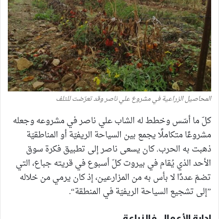
المحاصيل الزراعية في مشروع علي ناصر وقد تعرّضت للتلف
كلّ ما أسّس وخطط له الشاب علي ناصر في مشروعه وجعله
مشروعًا متكاملًا يجمع بين السياحة الريفيّة أو المناطقيّة
ذهبت به الحرب. كان يسعى ناصر إلى تطبيق فكرة سوق
الأحد الذي يُقام في بيروت كلّ أسبوع في قريته جباع، التي
تضمّ عددًا لا بأس به من المزارعين، إذ كان يرمي من خلاله
”إلى تشجيع السياحة الريفيّة في المنطقة“.
إدارة الأعمال فالزراعة