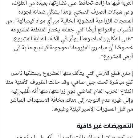
التربة فيها ما زالت تحافظ على نضارتها، بعيدة من التلوّث،
وعن شبكات الصرف الصحّيّ، وهذا يشكّل ضمانة لجودة
المنتجات الزراعيّة العضويّة الخالية من أيّ مواد كيميائيّة“. من
الأسباب والدوافع أيضًا التي جعلته يختار المنطقة لمشروعه
”غنى المكان بالمياه، وهذا يوفّر في الكلف الماليّة للمشروع،
خصوصًا أنّ مياه ريّ المزروعات موجودة كينابيع عذبة في
أرض المشروع“.
إحدى قطع الأرض التي يتألف منها المشروع ويمتلكها ناصر،
تقع مباشرة تحت جبل صافي، وقد حالت الظروف الأمنيّة منذ
اندلاع الحرب العام الماضي دون زراعتها، منها أنّه طُلب إليه
وإلى غيره عدم التوجه إلى هناك، مخافة الاستهداف المباشر
من قبل المسيّرات الإسيرائيليّة وغيرها.
التعويضات غير كافية
عن تعويضات الخسائر يلفت ناصر إلى أنّه على الرغم من