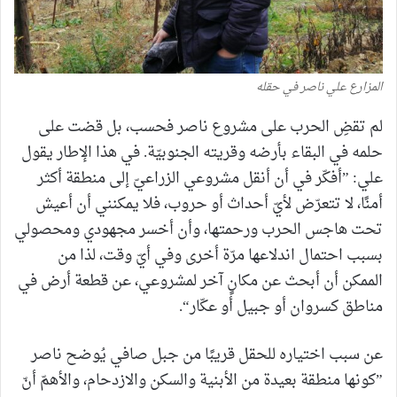
المزارع علي ناصر في حقله
لم تقضِ الحرب على مشروع ناصر فحسب، بل قضت على
حلمه في البقاء بأرضه وقريته الجنوبيّة. في هذا الإطار يقول
علي: ”أفكّر في أن أنقل مشروعي الزراعيّ إلى منطقة أكثر
أمنًا، لا تتعرّض لأيّ أحداث أو حروب، فلا يمكنني أن أعيش
تحت هاجس الحرب ورحمتها، وأن أخسر مجهودي ومحصولي
بسبب احتمال اندلاعها مرّة أخرى وفي أيّ وقت، لذا من
الممكن أن أبحث عن مكانٍ آخر لمشروعي، عن قطعة أرض في
مناطق كسروان أو جبيل أو عكّار“.
عن سبب اختياره للحقل قريبًا من جبل صافي يُوضح ناصر
”كونها منطقة بعيدة من الأبنية والسكن والازدحام، والأهمّ أنّ