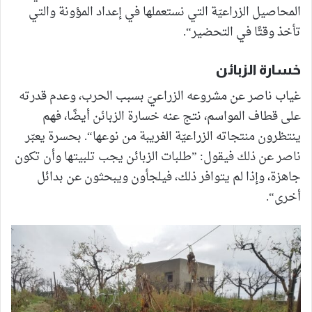
المحاصيل الزراعيّة التي نستعملها في إعداد المؤونة والتي
تأخذ وقتًا في التحضير“.
خسارة الزبائن
غياب ناصر عن مشروعه الزراعيّ بسبب الحرب، وعدم قدرته
على قطاف المواسم، نتج عنه خسارة الزبائن أيضًا، فهم
ينتظرون منتجاته الزراعيّة الغريبة من نوعها“. بحسرة يعبّر
ناصر عن ذلك فيقول: ”طلبات الزبائن يجب تلبيتها وأن تكون
جاهزة، وإذا لم يتوافر ذلك، فيلجأون ويبحثون عن بدائل
أخرى“.