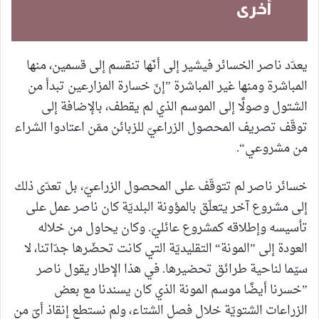
أخرى
يعدّد ناصر الخسائر فيشير إلى أنّها تنقسم إلى قسمين، منها
المباشرة ومنها غير المباشرة ”إنّ خسارة المزارعين تبدأ من
الشتول وصولًا إلى الموسم الذي لم يقطف، بالإضافة إلى
توقّف تصريف المحصول الزراعيّ للزبائن ممّن اعتادوا الشراء
من مشروعي“.
خسائر ناصر لم تتوقّف على المحصول الزراعيّ، بل تعدّى ذلك
إلى مشروع آخر يتعلّق بالمؤونة البلديّة كان ناصر عمل على
تأسيسه وإطلاقه كمشروع عائليّ. وكان يحاول من خلاله
العودة إلى ”المونة“ التقليديّة التي كانت تحضّرها جدّاتنا، لا
سيّما لناحية طرائق تحضيرها. في هذا الإطار يقول ناصر
”خسرنا أيضًا موسم المونة الذي كان يسندنا مع بعض
الزراعات الشتويّة خلال فصل الشتاء، ولم نستطع إنقاذ أيّ من