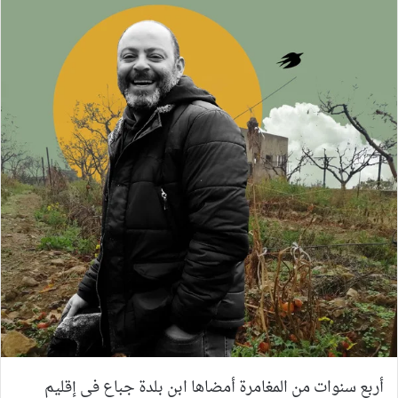
أربع سنوات من المغامرة أمضاها ابن بلدة جباع في إقليم