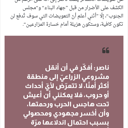
الكشف على الأضرار من قبل ”جهاد البناء“ و“مجلس
الجنوب“، إلّا ”أنّني أعلم أنّ التعويضات التي سوف تُدفع لن
تكون كافية، وستكون هزيلة أمام خسارة المزارعين“.
ناصر: أفكّر في أن أنقل
مشروعي الزراعيّ إلى منطقة
أكثر أمنًا، لا تتعرّض لأيّ أحداث
أو حروب، فلا يمكنني أن أعيش
تحت هاجس الحرب ورحمتها،
وأن أخسر مجهودي ومحصولي
بسبب احتمال اندلاعها مرّة