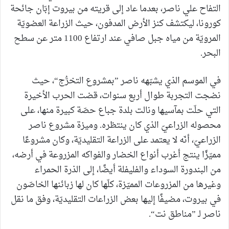
التفاح علي ناصر، بعدما عاد إلى قريته من بيروت إبّان جائحة
كورونا، ليكتشف كنز الأرض المدفون، حيث الزراعة العضويّة
المرويّة من مياه جبل صافي عند ارتفاع 1100 متر عن سطح
البحر.
في الموسم الذي يشبّهه ناصر ”بمشروع التخرُّج“، حيث
نضجت التجربة طوال أربع سنوات، قضت الحرب الأخيرة
التي حلّت بمآسيها ونالت بلدة جباع حصّة كبيرة منها، على
محصوله الزراعيّ الذي كان ينتظره. وميزة مشروع ناصر
الزراعيّ، أنّه لا يعتمد على الزراعة التقليديّة، وكان مشروعًا
مميّزًا ينتج أغرب أنواع الخضار والفواكه المزروعة في أرضه،
من البندورة السوداء والفليفلة أيضًا، إلى الذرة الحمراء
وغيرها من المزروعات المميّزة، كلّها كان لها زبائنها الخاصّون
في بيروت، مضيفًا إليها بعض الزراعات التقليديّة، وفق ما نقل
ناصر لـ ”مناطق نت“.