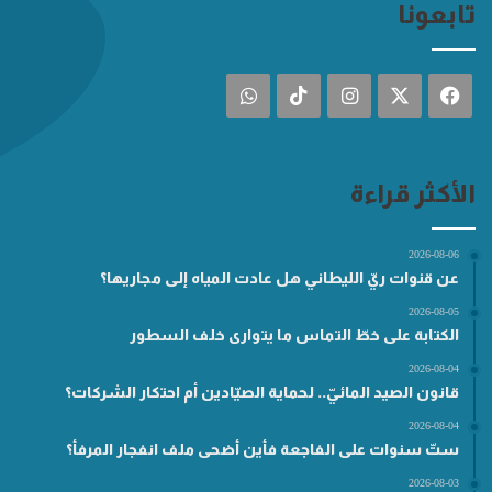
تابعونا
فيسبوك
‫X
انستقرام
‫TikTok
واتساب
الأكثر قراءة
2026-08-06
عن قنوات ريّ الليطاني هل عادت المياه إلى مجاريها؟
2026-08-05
الكتابة على خطّ التماس ما يتوارى خلف السطور
2026-08-04
قانون الصيد المائيّ.. لحماية الصيّادين أم احتكار الشركات؟
2026-08-04
ستّ سنوات على الفاجعة فأين أضحى ملف انفجار المرفأ؟
2026-08-03