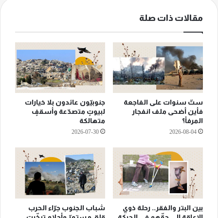
مقالات ذات صلة
ستّ سنوات على الفاجعة
جنوبيّون عائدون بلا خيارات
فأين أضحى ملف انفجار
لبيوتٍ متصدّعة وأسقفٍ
المرفأ؟
متهالكة
2026-07-30
2026-08-04
بين البتر والفقر.. رحلة ذوي
شباب الجنوب جرّاء الحرب
الإعاقة إلى حقّهم في الحركة
قلق مستمرّ وأحلام تبخّرت