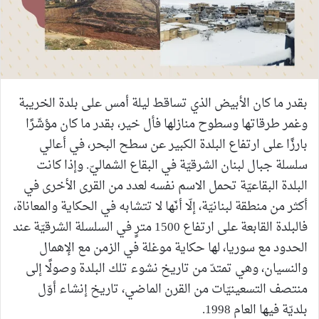
بقدر ما كان الأبيض الذي تساقط ليلة أمس على بلدة الخريبة
وغمر طرقاتها وسطوح منازلها فأل خير، بقدر ما كان مؤشّرًا
بارزًا على ارتفاع البلدة الكبير عن سطح البحر، في أعالي
سلسلة جبال لبنان الشرقيّة في البقاع الشماليّ. وإذا كانت
البلدة البقاعيّة تحمل الاسم نفسه لعدد من القرى الأخرى في
أكثر من منطقة لبنانيّة، إلّا أنّها لا تتشابه في الحكاية والمعاناة،
فالبلدة القابعة على ارتفاع 1500 مترٍ في السلسلة الشرقيّة عند
الحدود مع سوريا، لها حكاية موغلة في الزمن مع الإهمال
والنسيان، وهي تمتدّ من تاريخ نشوء تلك البلدة وصولًا إلى
منتصف التسعينيّات من القرن الماضي، تاريخ إنشاء أوّل
بلديّة فيها العام 1998.