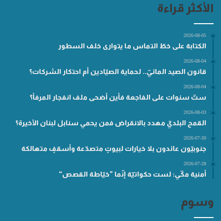
الأكثر قراءة
2026-08-05
الكتابة على خطّ التماس ما يتوارى خلف السطور
2026-08-04
قانون الصيد المائيّ.. لحماية الصيّادين أم احتكار الشركات؟
2026-08-04
ستّ سنوات على الفاجعة فأين أضحى ملف انفجار المرفأ؟
2026-08-03
القمح البلديّ مهدد بالانقراض فمن يحمي سنابل لبنان الأخيرة؟
2026-07-30
جنوبيّون عائدون بلا خيارات لبيوتٍ متصدّعة وأسقفٍ متهالكة
2026-07-28
أمنية مكّي: لست حكواتيّة إنّما ”خيّاطة القصص“
وسوم