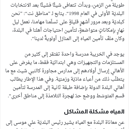
طويلة من الزمن، وبدأت تتعافى شيئًا فشيئًا بعد الانتخابات
البلديّة الأولى في العام 1998“. يتابع لـ ”مناطق نت“: ”نحن
كبلديّة وبعد مرور أشهرٍ قليلةٍ على تسلّمنا مهامنا، نعمل ليل
نهارٍ بإمكاناتٍ متواضعةٍ، لتأمين احتياجات أهلنا في البلدة،
وكان ملفّ تأمين المياه إلى المنازل أولويةً لدينا“.
يوجد في الخريبة مدرسة واحدة تفتقر إلى كثير من
المستلزمات والتجهيزات وهي ابتدائيّة فقط، ما يفرض على
الأهالي إرسال أولادهم إلى مدارس مجاورة كالنبي شيت مع ما
يتطلّب ذلك من أعباء مادّيّة وزمنيّة. وفي هذا الإطار يطالب
أهالي البلدة الدولة بإضافة طبقة ثانية إلى المدرسة لتأمين
قسم المتوسّط ووضع حدّ لهجرة التلامذة إلى مناطق أخرى“.
المياه مشكلة المشاكل
عن معاناة البلدة مع المياه يشير رئيس البلديّة علي موسى إلى