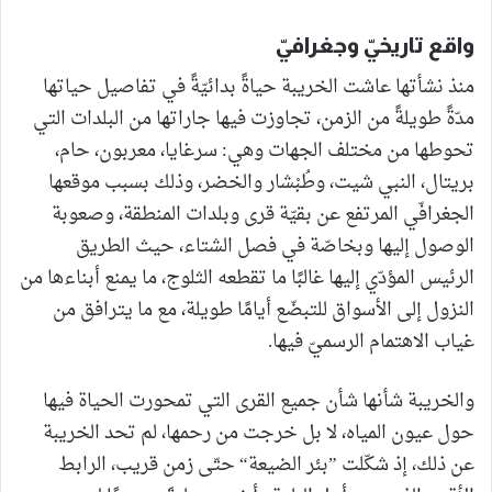
واقع تاريخيّ وجغرافيّ
منذ نشأتها عاشت الخريبة حياةً بدائيّةً في تفاصيل حياتها
مدّةً طويلةً من الزمن، تجاوزت فيها جاراتها من البلدات التي
تحوطها من مختلف الجهات وهي: سرغايا، معربون، حام،
بريتال، النبي شيت، وطُبْشار والخضر، وذلك بسبب موقعها
الجغرافّي المرتفع عن بقيّة قرى وبلدات المنطقة، وصعوبة
الوصول إليها وبخاصّة في فصل الشتاء، حيث الطريق
الرئيس المؤدّي إليها غالبًا ما تقطعه الثلوج، ما يمنع أبناءها من
النزول إلى الأسواق للتبضّع أيامًا طويلة، مع ما يترافق من
غياب الاهتمام الرسميّ فيها.
والخريبة شأنها شأن جميع القرى التي تمحورت الحياة فيها
حول عيون المياه، لا بل خرجت من رحمها، لم تحد الخريبة
عن ذلك، إذ شكّلت ”بئر الضيعة“ حتّى زمن قريب، الرابط