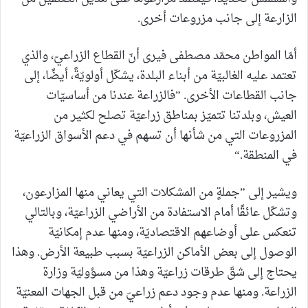
الزارعة إلى جانب مزروعات أخرى.
أمّا المواطن محمّد مصطفى فيرى أنّ القطاع الزراعيّ، والذي
تعتمد عليه الغالبيّة من أبناء البلدة، يشكّل أولويّةً، أيضًا، إلى
جانب القطاعات الأخرى. ”فالزراعة عندنا من أساسيّات
العيش، وبلدتنا تتميّز بمناطق زراعيّة تصلح لكثير من
المزروعات التي من شأنها أن تسهم في دعم الأسواق الزراعيّة
في المنطقة.“
ويشير إلى ”جملةٍ من المشكلات التي يعاني منها المزارعون،
وتشكّل عائقًا أمام الاستفادة من الأراضي الزراعيّة، وبالتالي
تنعكس على أوضاعهم الاقتصاديّة، ومنها عدم إمكانيّة
الوصول إلى بعض الأماكن الزراعيّة بسبب طبيعة الأرض. وهذا
يحتاج إلى شقّ طرقات زراعيّة وهذا من مسؤوليّة وزارة
الزراعة. ومنها عدم وجود دعم زراعيّ من قبل الجهات المعنيّة