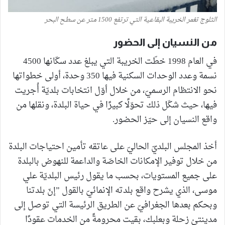
الثلوج تغمر الخريبة البقاعية التي ترتفع 1500 متر عن سطح البحر
من النسيان إلى الحضور
في العام 1998 خطّت الخريبة التي يبلغ عدد سكّانها 4500
نسمة وعدد الوحدات السكنية فيها 350 وحدة، أولى خطواتها
نحو الانتظام الرسميّ، من خلال أوّل انتخابات بلديّة أُجريت
فيها، حيث شكّل ذلك تحوّلًا كبيرًا في حياة البلدة، ونقلها من
واقع النسيان إلى حيّز الحضور.
أخذ المجلس البلديّ الحاليّ على عاتقه تأمين احتياجات البلدة
من خلال توفير الإمكانات الخاصّة والداعمة للنهوض بالبلدة
على جميع المستويات، بحسب ما يقول رئيس البلديّة علي
موسى، الذي يشرح واقع بلدته الإنمائيّ بالقول ”إنّ بلدتنا
وبحكم بعدها الجغرافيّ عن الطريق الرئيسة التي توصل إلى
مدينتيْ زحلة وبعلبك، بقيت محرومةً من الخدمات عقودًا