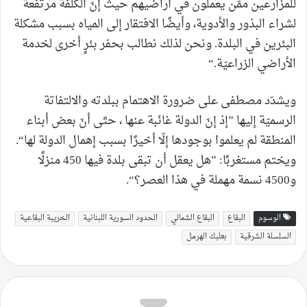
للمزارعين ممّن يعملون في أراضيهم حيث إنّ الكلفة مرتفعة
لشراء البذور والأدوية، وأيضًا الافتقار إلى المياه بسبب مشكلة
البئرين في البلدة. ونحن لذلك نطالب بحفر بئرٍ أخرى لخدمة
الأراضي الزراعيّة.“
ويشدّد مصطفى على ضرورة الاهتمام ببلدته والالتفاتة
الرسميّة إليها ”إذ إنّ الدولة غائبة عنها ، حتّى أنّ بعض أبناء
المنطقة لم يعلموا بوجودها إلّا أخيرًا بسبب إهمال الدولة لها“.
ويختم مستغربًا: ”هل يعقل أن تبقى بلدة فيها 450 منزلًا
و4500 نسمة مهملة في هذا العصر؟“.
الوسوم
البقاع
البقاع الشمالي
الحدود السورية اللبنانية
الخريبة البقاعية
السلسلة الشرقية
بعلبك الهرمل