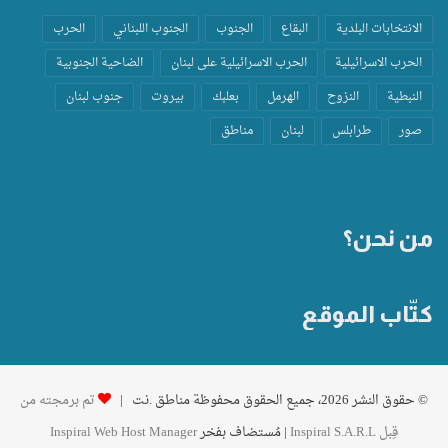
الانتخابات البلدية
البقاع
الجنوب
الجنوب اللبناني
الحرب
الحرب الاسرائيلية
الحرب الاسرائيلية على لبنان
الضاحية الجنوبية
النبطية
النزوح
الهرمل
بعلبك
بيروت
جنوب لبنان
صور
طرابلس
لبنان
مناطق
من نحن؟
كتّاب الموقع
© حقوق النشر 2026، جميع الحقوق محفوظة مناطق .نت |
تم برمجته من
قِبل Inspiral S.A.R.L
| مُستضاف بفخر
Inspiral Web Host Manager