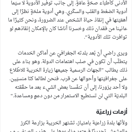
الأدنى كأطبّاء صحّةٍ عامّةٍ. إلى جانب توفير الأدوية لا سيّما
أدوية الضغط والقلب والسكّري. وهي أدوية ملحّةٍ نظرًا إلى
أهمّيّتها في إنقاذ حياة الشخص عند الضرورة، ونحن كثيرًا ما
عانينا من فقدان ذلك وخسرنا أناسًا كان بالإمكان إنقاذهم لو
توافرت تلك الأدوية“.
ويرى راضي أنّ بُعد بلدته الجغرافيّ عن أماكن الخدمات
يتطلّب أن تكون في صلب اهتمامات الدولة. وهو بناء على
ذلك يطالب ”الجهات الرسمية جميعها زيارة الخريبة للاطّلاع
على جغرافيّتها وأحوالها عن قرب. فنحن لطالما كنّا منسيّين.
ولا أحد يزورنا، إلى أن تنفّسنا بعض الشيء بعد ما حقّقته
البلديّة التي لن تستطيع الاستمرار من دون دعمٍ ومساعدة.“
أزمات زراعيّة
ولأنّها بلدة زراعيّة بامتياز، تشتهر الخريبة بزارعة الكرز
والمشمش تحديدًا فيعتمد مزارعوها على هذين الصنفين من