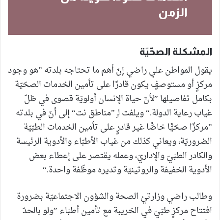
الزمن
المشكلة الصحّيّة
يقول المواطن علي راضي إنّ أهم ما تحتاجه بلدته ”هو وجود
مركزٍ أو مستوصفٍ يكون قادرًا على تأمين الخدمات الصحّيّة
بكامل تفاصيلها ”لأنّ حياة الإنسان أولويّة قصوى في ظلّ
غياب رعاية الدولة.“ ويلفت لـِ ”مناطق نت“ إلى أنّ في بلدته
”مركزًا صحّيًّا خاصًّا غير قادرٍ على تأمين الخدمات الطبّيّة
الضروريّة، ويعاني كذلك من غياب الأطبّاء والأدوية الرئيسة
والكادر الطبّيّ والإداريّ، وعمله يقتصر على إعطاء بعض
الأدوية الخفيفة والروتينيّة وتديره موظّفة واحدة.“
وطالب راضي وزارتيْ الصحة والشؤون الاجتماعيّة بضرورة
افتتاح مركزٍ طبّيّ في الخريبة مع تأمين أطبّاء ”ولو بالحدّ