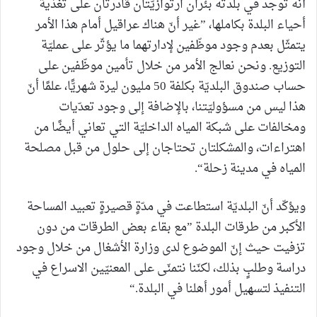
أنّه توجد في بلدته بئران ارتوازيّتان قادرتان على تغذية
أحياء البلدة بكاملها، ”غير أنّ هناك عراقيل أمام هذا الأمر
يتمثّل بعدم وجود موظّفين لإدارتهما ما يؤثّر على عمليّة
التوزيع. ونحن نعالج الأمر من خلال تأمين موظّفين على
حساب صندوق البلديّة بكلفة 50 مليون ليرة شهريًّا، علمًا أنّ
هذا ليس من مسؤوليّتنا، بالإضافة إلى وجود تعدّيات
ومخالفات على شبكة المياه الداخليّة التي تعاني أيضًا من
اهتراءات، والمشكلتان تحتاجان إلى حلول من قبل مصلحة
المياه في مدينة زحلة“.
ويؤكّد أنّ البلديّة استطاعت في مدّةٍ قصيرةٍ تعبيد المساحة
الأكبر من طرقات البلدة ”مع بقاء بعض الطرقات من دون
تزفيت حيث إنّ الموضوع لدى وزارة الأشغال من خلال وجود
دراسة وطلبٍ بذلك، لكنّنا نتمنّى على المعنيّين الاسراع في
التنفيذ لتسهيل أمور أهلنا في البلدة.“