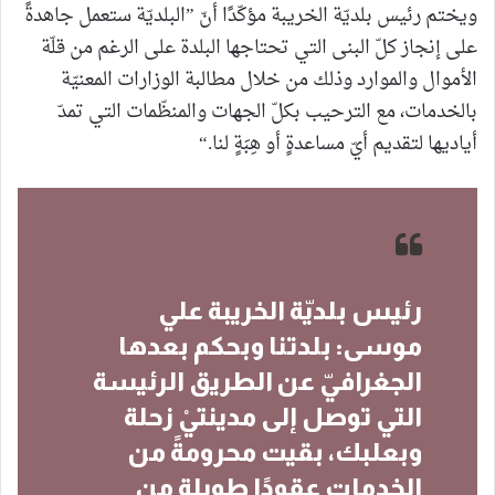
ويختم رئيس بلديّة الخريبة مؤكّدًا أنّ ”البلديّة ستعمل جاهدةً
على إنجاز كلّ البنى التي تحتاجها البلدة على الرغم من قلّة
الأموال والموارد وذلك من خلال مطالبة الوزارات المعنيّة
بالخدمات، مع الترحيب بكلّ الجهات والمنظّمات التي تمدّ
أياديها لتقديم أيّ مساعدةٍ أو هِبَةٍ لنا.“
رئيس بلديّة الخريبة علي
موسى: بلدتنا وبحكم بعدها
الجغرافيّ عن الطريق الرئيسة
التي توصل إلى مدينتيْ زحلة
وبعلبك، بقيت محرومةً من
الخدمات عقودًا طويلة من