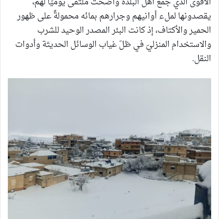
الأقوى الذي جمع أهل البلدة وأضحت ملتقَى يوميًّا لهم،
يقصدونها لملء أوانيهم وجرارهم بمائه محمولةً على ظهور
الحمير والأكتاف، إذ كانت البئر المصدر الوحيد للشرب
والاستخدام المنزليّ في ظلّ غياب الوسائل الحديثة وأدوات
النقل.