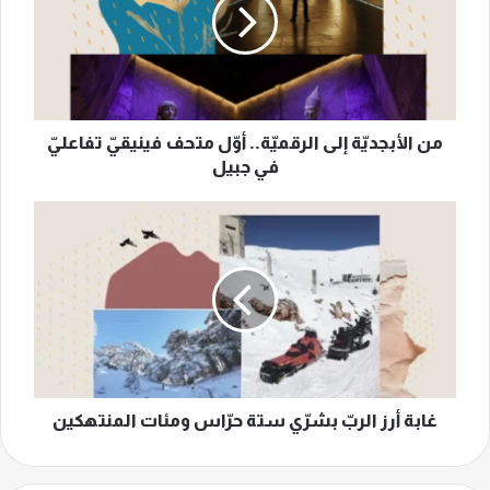
الرقميّة..
أوّل
متحف
فينيقيّ
تفاعليّ
في
جبيل
من الأبجديّة إلى الرقميّة.. أوّل متحف فينيقيّ تفاعليّ
في جبيل
غابة
أرز
الربّ
بشرّي
ستة
حرّاس
ومئات
المنتهكين
غابة أرز الربّ بشرّي ستة حرّاس ومئات المنتهكين