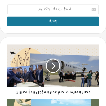
أدخل
بريدك
الإلكتروني
مطار
القليعات:
حلم
عكار
المؤجل
يبدأ
الطيران
مطار القليعات: حلم عكار المؤجل يبدأ الطيران
زوطر