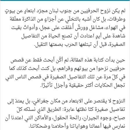
لم يكن نزوح الحرفيّين من جنوب لبنان مجرّد ابتعادٍ عن بيوتٍ
وطرقات، بل كان أشبه بالتخلّي عن أجزاءٍ من الذاكرة معلّقة
في الهواء، مشاغل وورشٌ أُغلقت على عجل، وأدواتٌ بقيت
شاهدة على أيدٍ اعتادت أن تصنع الحياة من التفاصيل
الصغيرة، قبل أن تبتلعها الحرب بصمتها الثقيل.
حين بدأت كتابة هذه المقالة، لم أكُن أبحث فقط عن قصص
حرفيّين نزحوا من بيوتهم وقراهم، بل كنت أبحث كذلك كما
في كلّ مرة عن تلك التفاصيل الصغيرة في قصص الناس التي
تجعل الحكايات أكثر حقيقيّة وأجزل تأثيرًا.
النزوح لا يقتصر على الابتعاد من مكان جغرافيّ، بل يمتدّ إلى
تفاصيل صغيرة كنّا نظنّها عابرة: الطريق الذي نسلكه كلّ
صباح، وجوه الجيران، رائحة الحقول، والأماكن التي اعتدنا أن
نمارس فيها أعمالنا وهواياتنا وأحلامنا وضحكاتنا.