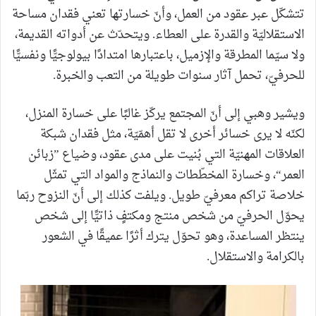
تتشكّل عبر عقود من العمل، وأنّ خسارتها تعني فقدان مساحة
الاستقلاليّة والقدرة على العطاء. ويتحدّث عن أدواته القديمة،
ولا سيّما المطرقة والإزميل، باعتبارها امتدادًا بيولوجيًّا ونفسيًّا
للحرفيّ، تحمل آثار سنوات طويلة من التعب والخبرة.
ويشير وهبي إلى أنّ المجتمع يركّز غالبًا على خسارة المنزل،
لكنّه لا يرى خسائر أخرى لا تقل أهمّيّة، مثل فقدان شبكة
العلاقات المهنيّة التي بُنيت على مدى عقود، وضياع ”زبائن
العمر“، وخسارة المخطّطات والنماذج والمواد التي تمثّل
خلاصة تراكم معرفيّ طويل. ويلفت كذلك إلى أنّ النزوح ربّما
يحوّل الحرفيّ من شخص منتج ومكتفٍ ذاتيًّا إلى شخص
ينتظر المساعدة، وهو تحوّل يترك أثرًا عميقًا في الشعور
بالكرامة والاستقلال.