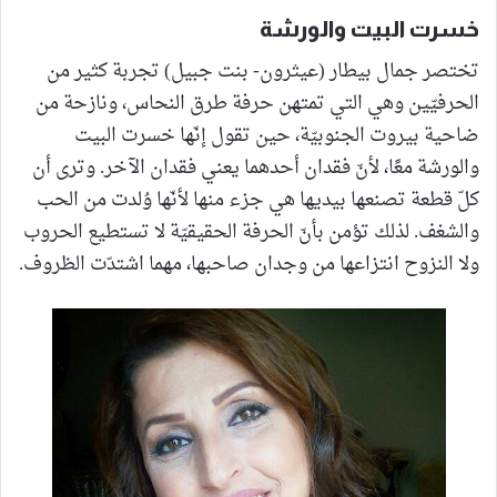
خسرت البيت والورشة
تختصر جمال بيطار (عيثرون- بنت جبيل) تجربة كثير من
الحرفيّين وهي التي تمتهن حرفة طرق النحاس، ونازحة من
ضاحية بيروت الجنوبيّة، حين تقول إنّها خسرت البيت
والورشة معًا، لأنّ فقدان أحدهما يعني فقدان الآخر. وترى أن
كلّ قطعة تصنعها بيديها هي جزء منها لأنّها وُلدت من الحب
والشغف. لذلك تؤمن بأنّ الحرفة الحقيقيّة لا تستطيع الحروب
ولا النزوح انتزاعها من وجدان صاحبها، مهما اشتدّت الظروف.