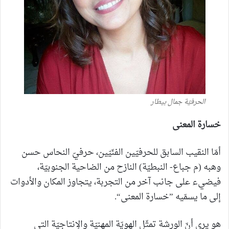
الحرفيّة جمال بيطار
خسارة المعنى
أمّا النقيب السابق للحرفيّين الفنّيّين، حرفيّ النحاس حسن
وهبه (م جباع- النبطيّة) النازح من الضاحية الجنوبيّة،
فيضيء على جانب آخر من التجربة، يتجاوز المكان والأدوات
إلى ما يسمّيه ”خسارة المعنى“.
هو يرى أنّ الورشة تمثّل الهويّة المهنيّة والإنتاجيّة التي