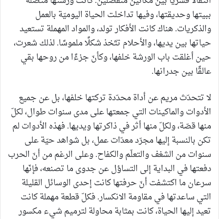
انتقالًا قسريًّا بين مكانين منفصلين. كانت ورشتها متّصلة
ببيتها وحديقتها، وفيها تداخلت الحياة اليوميّة بالعمل
والذكريات. هناك كانت الأفكار تولد، والمواد المهملة تستعيد
حياتها بين يديها، والأحلام تتّخذ شكلًا ملموسًا. لذلك شعرت،
حين أغلقت باب الورشة خلفها، وكأنّ جزءًا من روحها بقي
عالقًا بين جدرانها.
لا تتحدّث مريم عن أداة محدّدة تركتها خلفها، بل عن جميع
الأدوات والماكينات التي جمعتها على مدى سنوات طوال، لكلّ
منها قصّة، ولكلّ منها أثر في ذاكرتها ويديها. فهذه الأدوات لم
تكن بالنسبة إليها مجرّد معدّات عمل، بل شواهد حيّة على
سنوات من الشغف والتعلّم والكفاح. وعلى الرغم من أنّ الحرب
دفعتها في البداية إلى التساؤل عن جدوى ما تصنعه، فإنّها
سرعان ما اكتشفت أنّ حرفتها كانت إحدى الوسائل القليلة
التي ساعدتها في مقاومة الانكسار. فكلّ قطعة مهملة كانت
تعيد إليها الحياة، كانت بمثابة محاولة لترميم شيء مكسور