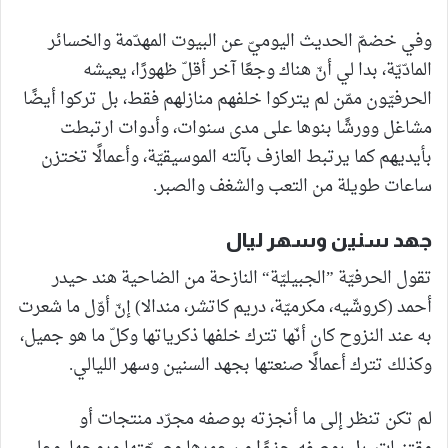
وفي خضمّ الحديث اليوميّ عن البيوت المهدّمة والخسائر
المادّيّة، بدا لي أنّ هناك وجعًا آخر أقلّ ظهورًا، يعيشه
الحرفيّون ممّن لم يتركوا خلفهم منازلهم فقط، بل تركوا أيضًا
مشاغل وورشًا بنوها على مدى سنوات، وأدوات ارتبطت
بأيديهم كما يرتبط العازف بآلته الموسيقيّة، وأعمالًا تختزن
ساعات طويلة من التعب والشغف والصبر.
جهد سنين وسهر ليال
تقول الحرفيّة ”الجبيليّة“ النازحة من الضاحية هند حيدر
أحمد (كروشّيه، مكرميّة، دريم كاتشر، مندالا) إنّ أوّل ما شعرت
به عند النزوح كان أنّها تترك خلفها ذكرياتها وكلّ ما هو جميل،
وكذلك تترك أعمالًا صنعتها بجهد السنين وسهر الليالي.
لم تكن تنظر إلى ما أنجزته بوصفه مجرّد منتجات أو