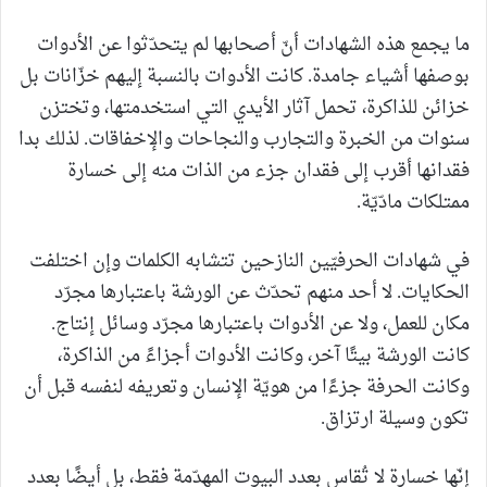
ما يجمع هذه الشهادات أنّ أصحابها لم يتحدّثوا عن الأدوات
بوصفها أشياء جامدة. كانت الأدوات بالنسبة إليهم خزّانات بل
خزائن للذاكرة، تحمل آثار الأيدي التي استخدمتها، وتختزن
سنوات من الخبرة والتجارب والنجاحات والإخفاقات. لذلك بدا
فقدانها أقرب إلى فقدان جزء من الذات منه إلى خسارة
ممتلكات مادّيّة.
في شهادات الحرفيّين النازحين تتشابه الكلمات وإن اختلفت
الحكايات. لا أحد منهم تحدّث عن الورشة باعتبارها مجرّد
مكان للعمل، ولا عن الأدوات باعتبارها مجرّد وسائل إنتاج.
كانت الورشة بيتًا آخر، وكانت الأدوات أجزاءً من الذاكرة،
وكانت الحرفة جزءًا من هويّة الإنسان وتعريفه لنفسه قبل أن
تكون وسيلة ارتزاق.
إنّها خسارة لا تُقاس بعدد البيوت المهدّمة فقط، بل أيضًا بعدد