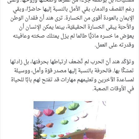
مقتنيات، بل بوصفه جزءًا من عمرها وصحّتها وروحها. وعلى
رغم القصف والدمار، بقي الأمل بالنسبة إليها حاضرًا، وبقي
الإيمان بالعودة أقوى من الخسارة. ترى هند أنّ فقدان الوطن
والأحبّة يبقى الخسارة الحقيقيّة، بينما يمكن الإنسان أن
يعوّض ما خسره مادّيًّا طالما لم يزل يمتلك صحّته وعافيته
وقدرته على العمل.
وتؤكّد هند أنّ الحرب لم تُضعف ارتباطها بحرفتها، بل زادتها
تمسّكًا بها. فالحرفة بالنسبة إليها مصدر قوّة وأمل، ووسيلة
لمساعدة الآخرين وتعليمهم مهارات قد تفتح لهم بابًا للحياة
في الأوقات الصعبة.