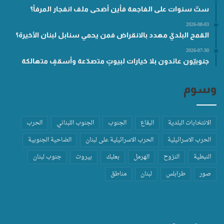
ستّ سنوات على الفاجعة فأين أضحى ملف انفجار المرفأ؟
2026-08-03
القمح البلديّ مهدد بالانقراض فمن يحمي سنابل لبنان الأخيرة؟
2026-07-30
جنوبيّون عائدون بلا خيارات لبيوتٍ متصدّعة وأسقفٍ متهالكة
وسوم
الانتخابات البلدية
البقاع
الجنوب
الجنوب اللبناني
الحرب
الحرب الاسرائيلية
الحرب الاسرائيلية على لبنان
الضاحية الجنوبية
النبطية
النزوح
الهرمل
بعلبك
بيروت
جنوب لبنان
صور
طرابلس
لبنان
مناطق