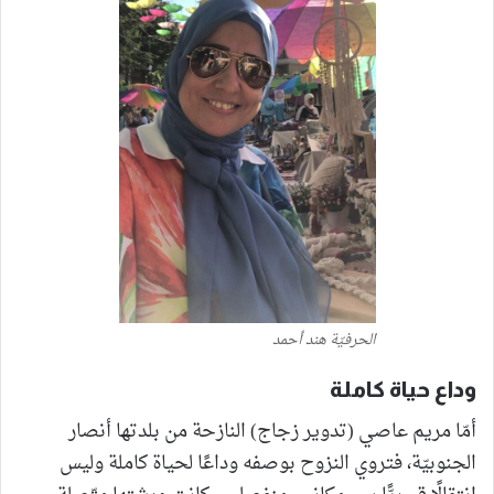
الحرفيّة هند أحمد
وداع حياة كاملة
أمّا مريم عاصي (تدوير زجاج) النازحة من بلدتها أنصار
الجنوبيّة، فتروي النزوح بوصفه وداعًا لحياة كاملة وليس