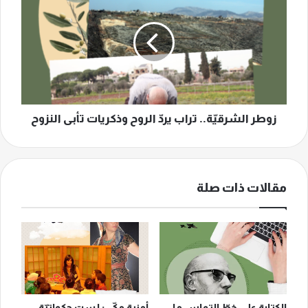
الشرقيّة..
تراب
يردّ
الروح
وذكريات
تأبى
النزوح
زوطر الشرقيّة.. تراب يردّ الروح وذكريات تأبى النزوح
مقالات ذات صلة
الكتابة على خطّ التماس ما
أمنية مكّي: لست حكواتيّة