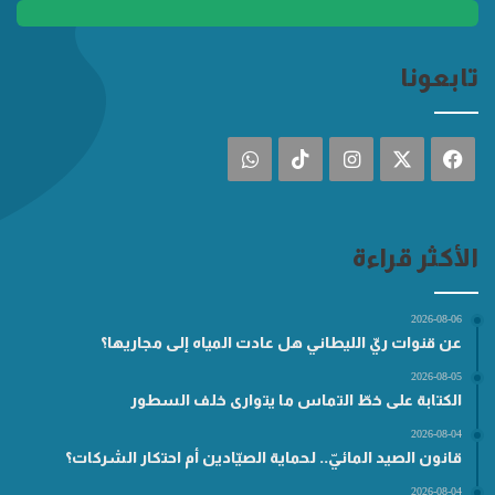
تابعونا
فيسبوك
‫X
انستقرام
‫TikTok
واتساب
الأكثر قراءة
2026-08-06
عن قنوات ريّ الليطاني هل عادت المياه إلى مجاريها؟
2026-08-05
الكتابة على خطّ التماس ما يتوارى خلف السطور
2026-08-04
قانون الصيد المائيّ.. لحماية الصيّادين أم احتكار الشركات؟
2026-08-04