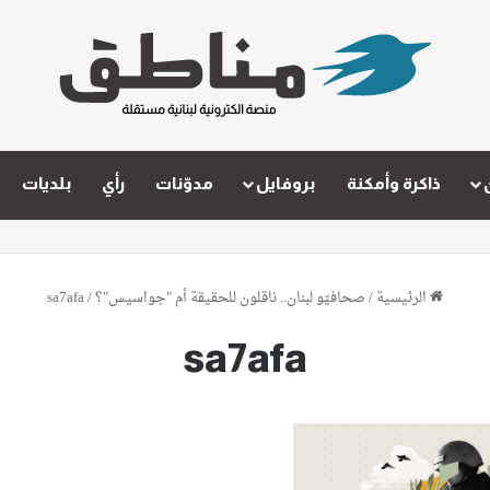
ذاكرة وأمكنة
بروفايل
مدوّنات
رأي
بلديات
الرئيسية
/
صحافيّو لبنان.. ناقلون للحقيقة أم "جواسيس"؟
/
sa7afa
sa7afa