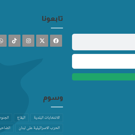
تابعونا
فيسبوك
‫X
انستقرام
TikTok
وسوم
الانتخابات البلدية
البقاع
الجنو
الحرب الاسرائيلية على لبنان
الضاحية