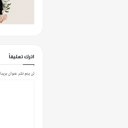
اترك تعليقاً
لن يتم نشر عنوان بريدك
ا
ل
ت
ع
ل
ي