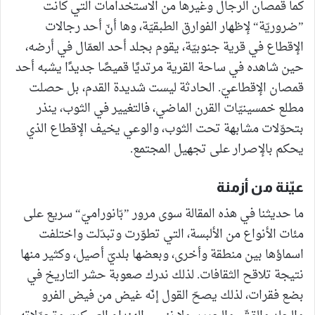
كما قمصان الرجال وغيرها من الاستخدامات التي كانت
”ضروريّة“ لإظهار الفوارق الطبقيّة، وها أنّ أحد رجالات
الإقطاع في قرية جنوبيّة، يقوم بجلد أحد العمّال في أرضه،
حين شاهده في ساحة القرية مرتديًا قميصًا جديدًا يشبه أحد
قمصان الإقطاعيّ. الحادثة ليست شديدة القدم، بل حصلت
مطلع خمسينيّات القرن الماضي، فالتغيير في الثوب، ينذر
بتحوّلات مشابهة تحت الثوب، والوعي يخيف الإقطاع الذي
يحكم بالإصرار على تجهيل المجتمع.
عيّنة من أزمنة
ما حديثنا في هذه المقالة سوى مرور ”بّانوراميّ“ سريع على
مئات الأنواع من الألبسة، التي تطوّرت وتبدّلت واختلفت
اسماؤها بين منطقة وأخرى، وبعضها بلديّ أصيل، وكثير منها
نتيجة تلاقح الثقافات. لذلك ندرك صعوبة حشر التاريخ في
بضع فقرات، لذلك يصحّ القول إنّه غيض من فيض الفرو