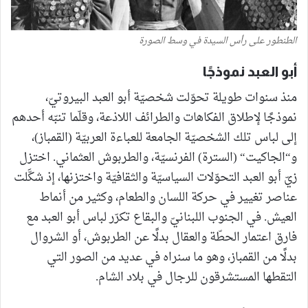
الطنطور على رأس السيدة في وسط الصورة
أبو العبد نموذجًا
منذ سنوات طويلة تحوّلت شخصيّة أبو العبد البيروتيّ،
نموذجًا لإطلاق الفكاهات والطرائف اللاذعة، وقلّما تنبّه أحدهم
إلى لباس تلك الشخصيّة الجامعة للعباءة العربيّة (القمباز)،
و“الجاكيت“ (السترة) الفرنسيّة، والطربوش العثماني. اختزل
زيّ أبو العبد التحوّلات السياسيّة والثقافيّة واختزنها، إذ شكَّلت
عناصر تغيير في حركة اللسان والطعام، وكثير من أنماط
العيش. في الجنوب اللبنانيّ والبقاع تكرّر لباس أبو العبد مع
فارق اعتمار الحطّة والعقال بدلًا عن الطربوش، أو الشروال
بدلًا من القمباز، وهو ما سنراه في عديد من الصور التي
التقطها المستشرقون للرجال في بلاد الشام.