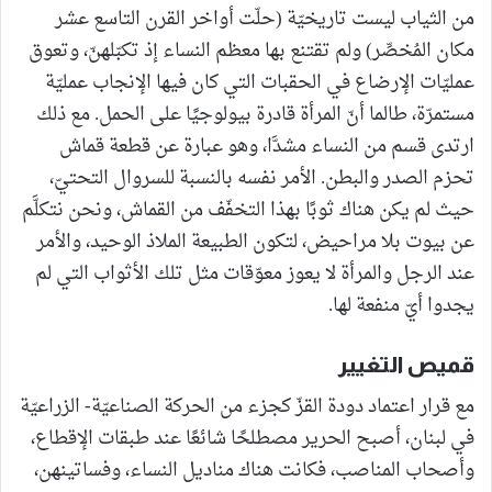
من الثياب ليست تاريخيّة (حلّت أواخر القرن التاسع عشر
مكان المُخصِّر) ولم تقتنع بها معظم النساء إذ تكبّلهنّ، وتعوق
عمليّات الإرضاع في الحقبات التي كان فيها الإنجاب عمليّة
مستمرّة، طالما أنّ المرأة قادرة بيولوجيًا على الحمل. مع ذلك
ارتدى قسم من النساء مشدَّا، وهو عبارة عن قطعة قماش
تحزم الصدر والبطن. الأمر نفسه بالنسبة للسروال التحتيّ،
حيث لم يكن هناك ثوبًا بهذا التخفّف من القماش، ونحن نتكلَّم
عن بيوت بلا مراحيض، لتكون الطبيعة الملاذ الوحيد، والأمر
عند الرجل والمرأة لا يعوز معوّقات مثل تلك الأثواب التي لم
يجدوا أيّ منفعة لها.
قميص التغيير
مع قرار اعتماد دودة القزّ كجزء من الحركة الصناعيّة- الزراعيّة
في لبنان، أصبح الحرير مصطلحًا شائعًا عند طبقات الإقطاع،
وأصحاب المناصب، فكانت هناك مناديل النساء، وفساتينهن،