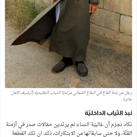
رجل من بلدة القاع في البقاع الشمالي مرتديًا الثياب التقليدية (أرشيف كامل
جابر)
نبذ الثياب الداخليّة
نكاد نجزم أن غالبيّة النساء لم يرتدين حمّالات صدر في أزمنة
القلّة، ولا حتى سابقاتها من الابتكارات، ذلك ان تلك القطعة