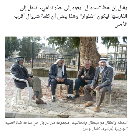
يقال إن لفظ ”سروال“ يعود إلى جذر آراميّ، انتقل إلى
الفارسيّة ليكون ”شلوار“ وهذا يعني أن كلمة شروال أقرب
للأصل.
الحطة والعقال مع البنطال والجاكيت.. مجموعة من الرجال في ساحة بلدة الطيبة
الجنوبية (أرشيف كامل جابر)