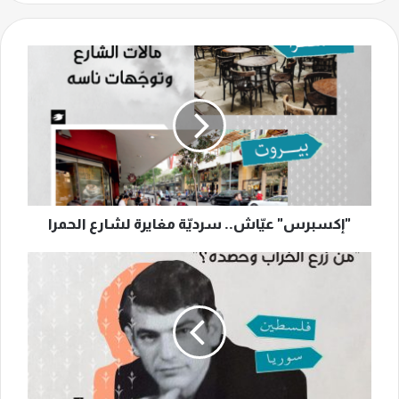
"إكسبرس"
عيّاش..
سرديّة
مغايرة
لشارع
الحمرا
"إكسبرس" عيّاش.. سرديّة مغايرة لشارع الحمرا
رحيل
حسن
سامي
يوسف
تاركًا
"أشياء
تشبهنا"