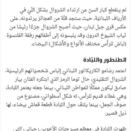
لم ينقطع كبار السنّ عن ارتداء الشروال بشكل كلّيّ في
الأرياف اللبنانيّة، حيث ستجد قلّة من العجائز يرتدونه، على
عكس قرى جبل لبنان، حيث أصبح الشروال جزءًا رئيسًا من
ثياب الشيوخ الدروز، وقد يلبسونه إلى أطفالهم رفقة القلنسوة
(لباسٌ للرأْس مختلف الأَنواع والأَشكال) البيضاء.
الطنطور واللبّادة
اعتمد رسّامو الكاريكاتور اللبنانيّ إلباس شخصيّاتهم الرئيسيّة،
الشروال التقليديّ، حال توما الرمز الذي ابتكره الفنّان بيار
صادق ليكون ممثّلًا للمواطن اللبناني، بينما جعله يعتمر اللبّادة،
وهي غطاء قديم للرأس، له شكل أسطوانيّ، مصنوع من
صوف الجمل، بينما يلتفّ حول اللبّادة قطعة قماش بيضاء، لها
ذيل قصير.
ظهرت اللبّادة في معظم مسرحيّات الأخوين رحباني، التي