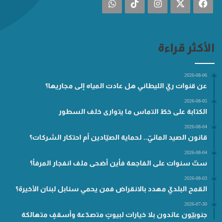
فيسبوك
‫X
انستقرام
‫TikTok
واتساب
الأكثر قراءة
2026-08-06
عن قنوات ريّ الليطاني هل عادت المياه إلى مجاريها؟
2026-08-05
الكتابة على خطّ التماس ما يتوارى خلف السطور
2026-08-04
قانون الصيد المائيّ.. لحماية الصيّادين أم احتكار الشركات؟
2026-08-04
ستّ سنوات على الفاجعة فأين أضحى ملف انفجار المرفأ؟
2026-08-03
القمح البلديّ مهدد بالانقراض فمن يحمي سنابل لبنان الأخيرة؟
2026-07-30
جنوبيّون عائدون بلا خيارات لبيوتٍ متصدّعة وأسقفٍ متهالكة