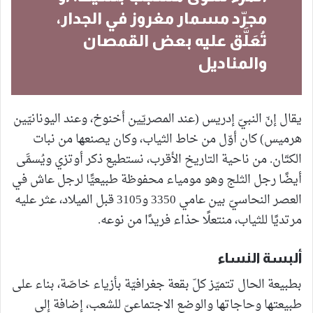
مجرّد مسمار مغروز في الجدار،
تُعَلَّق عليه بعض القمصان
والمناديل
يقال إنّ النبيّ إدريس (عند المصريّين أخنوخ، وعند اليونانيّين
هرميس) كان أوّل من خاط الثياب، وكان يصنعها من نبات
الكتّان. من ناحية التاريخ الأقرب، نستطيع ذكر أوتزي ويُسمَّى
أيضًا رجل الثلج وهو مومياء محفوظة طبيعيًّا لرجل عاش في
العصر النحاسيّ بين عامي 3350 و3105 قبل الميلاد، عثر عليه
مرتديًا للثياب، منتعلًا حذاء فريدًا من نوعه.
ألبسة النساء
بطبيعة الحال تتميّز كلّ بقعة جغرافيّة بأزياء خاصّة، بناء على
طبيعتها وحاجاتها والوضع الاجتماعيّ للشعب، إضافة إلى