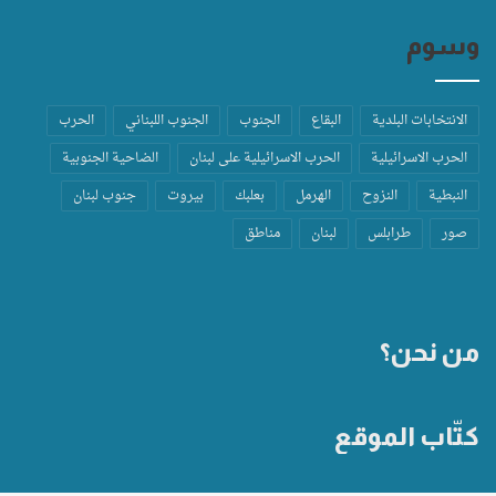
وسوم
الانتخابات البلدية
البقاع
الجنوب
الجنوب اللبناني
الحرب
الحرب الاسرائيلية
الحرب الاسرائيلية على لبنان
الضاحية الجنوبية
النبطية
النزوح
الهرمل
بعلبك
بيروت
جنوب لبنان
صور
طرابلس
لبنان
مناطق
من نحن؟
كتّاب الموقع