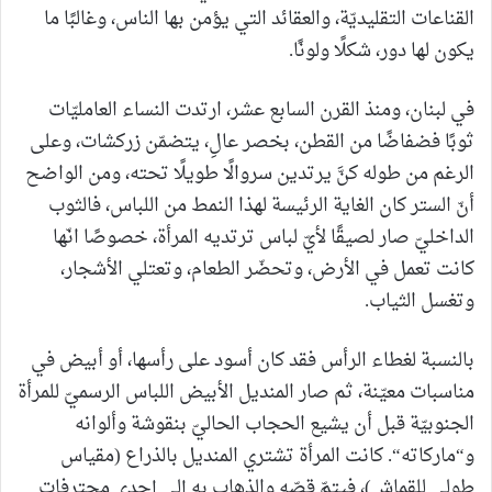
القناعات التقليديّة، والعقائد التي يؤمن بها الناس، وغالبًا ما
يكون لها دور، شكلًا ولونًا.
في لبنان، ومنذ القرن السابع عشر، ارتدت النساء العامليّات
ثوبًا فضفاضًا من القطن، بخصر عالِ، يتضمّن زركشات، وعلى
الرغم من طوله كنَّ يرتدين سروالًا طويلًا تحته، ومن الواضح
أنّ الستر كان الغاية الرئيسة لهذا النمط من اللباس، فالثوب
الداخليّ صار لصيقًا لأيّ لباس ترتديه المرأة، خصوصًا انّها
كانت تعمل في الأرض، وتحضّر الطعام، وتعتلي الأشجار،
وتغسل الثياب.
بالنسبة لغطاء الرأس فقد كان أسود على رأسها، أو أبيض في
مناسبات معيّنة، ثم صار المنديل الأبيض اللباس الرسميّ للمرأة
الجنوبيّة قبل أن يشيع الحجاب الحاليّ بنقوشة وألوانه
و“ماركاته“. كانت المرأة تشتري المنديل بالذراع (مقياس
طولي للقماش)، فيتمّ قصّه والذهاب به إلى إحدى محترفات