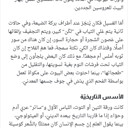
البيت للعروسين الجددين.
أمّا الغسيل فكان يُنجَز عند أطراف بركة الضيعة، وفي حالات
ثانية يتم غلي الثياب في ”لكَن“ كبير، ويتم التجفيف بإلقائها
على غصون الشجرة أو حجارة السور، إن كان هناك من سور
أصلًا. وقتذاك كان الكيّ نكتة سمجة، فما همّ الفلاح إن كان
ثوبه أملس أم مجعّدًا. مع ذلك كان البعض يلجأون إلى وضع
الثياب تحت فرشات النوم بغية تسويتها، والتقليل من
”طعجاتها“، بينما احتوت بعض البيوت على مكواة تعمل
بواسطة الفحم الذي يدَسّ في جوف جسمها المعدنيّ.
الأسس التاريخيّة
كانت ورقة التين أو التوت، اللباس الأوّل و“ساتر“ عري آدم
وحوّاء إذا ما قاربنا التاريخ ببعده الدينيّ، أو الميثولوجيّ،
بينما يقول العلم إنّ جسم الإنسان كان ممتلئًا بالشَّعر كوسيلة