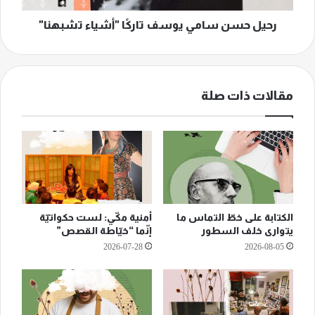
رحيل حسن سامي يوسف تاركًا "أشياء تشبهنا"
مقالات ذات صلة
الكتابة على خطّ التماس ما
أمنية مكّي: لست حكواتيّة
يتوارى خلف السطور
إنّما “خيّاطة القصص”
2026-07-28
2026-08-05