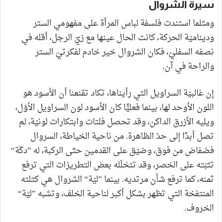
سيرة الشروال
ومثلما استندت فلسفة لباس المرأة على مفهومي الستر
وديناميّة الحركة، كانت الحال عينها مع زيّ الرجل، أقله في
نصفه السفليّ، فكان الشروال خير خادم لفكرتيّ الستر
والراحة في آن.
إن غالبيّة السراويل التي رأيناها، تكاد تقنعنا أن الأسود هو
اللون الأوحد لها، بينما فعليًّا كان الأسود لون السراويل الأوّل،
ويليه الأزرق الداكن، وقد تحصل فلتات وابتكارات لونيّة، لم
تصل أبدًا إلى حدّ الظاهرة. من ناحية الخياطة، السروال
فضفاض من فوق، وضيّق على القدمين حتّى الركبة، له ”دكّة“
تثبّته على الخصر، وقد تتخلّله بعض التطريزات التي ترفع
ثمنه، كما ترفع شأن مرتديه. بينما ”ليّة“ الشروال هي كتلته
المنتفخة التي تظهر بشكل أكبر لناحية الخلف، وتشبه ”ليّة“
الخروف.