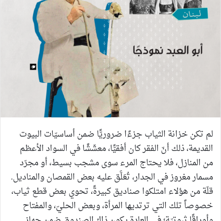
لم تكن خزانة الثياب جزءًا ضروريًّا ضمن أساسيّات البيوت
القديمة، ذلك أنّ الفقر كان أفقيًّا، معشّشًا في السواد الأعظم
من المنازل، فلا يحتاج المرء سوى مشجب بسيط، أو مجرّد
مسمار مغروز في الجدار، تُعَلَّق عليه بعض القمصان والمناديل.
قلّة من هؤلاء امتلكوا صناديق كبيرةً، تحوي بعض قطع ثياب،
خصوصاً تلك التي ترتديها المرأة، وبعض الحليّ، والمفتاح
وأوراقًا ثبوتيّة؛ في العادة يكون ذاك الصندوق ضمن جهاز