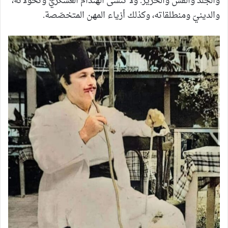
والجلد والقشّ والحرير. ولا ننسى الهندام العسكريّ وتحوّلاته،
والدينيّ ومنطلقاته، وكذلك أزياء المهن المتخصّصة.