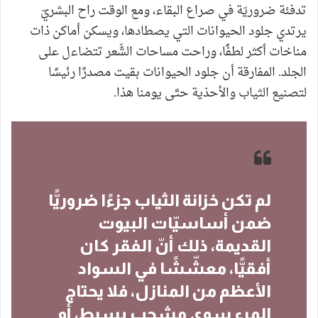
تدفئة ضروريّة في صراع البقاء، ومع الوقت راح البشريّ
يرتدي جلود الحيوانات التي يصطادها، ويسكن أماكن ذات
مناخات أكثر لطفًا، وراحت مساحات الشَّعر تتضاءل على
الجلد. المفارقة أن جلود الحيوانات بقيت مصدرًا رئيسًا
لتصنيع الثياب والأحذية حتّى يومنا هذا.
لم تكن خزانة الثياب جزءًا ضروريًّا
ضمن أساسيّات البيوت
القديمة، ذلك أنّ الفقر كان
أفقيًّا، معشّشًا في السواد
الأعظم من المنازل، فلا يحتاج
المرء سوى مشجب بسيط، أو