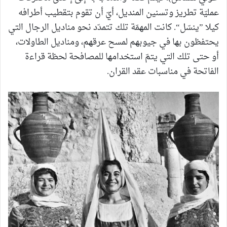
عمليّة تطريز وتسنين المنديل، أيّ أن تقوم بتقطيب أطرافه
كيلا ”ينسّل“. كانت المهمّة تلك تتمدّد نحو مناديل الرجال التي
يحتفظون بها في جيوبهم لمسح عرقهم، ومناديل الطاولات،
أو حتى تلك التي يتمّ استخدامها للمصافحة لحظة قراءة
الفاتحة في مناسبات عقد القران.