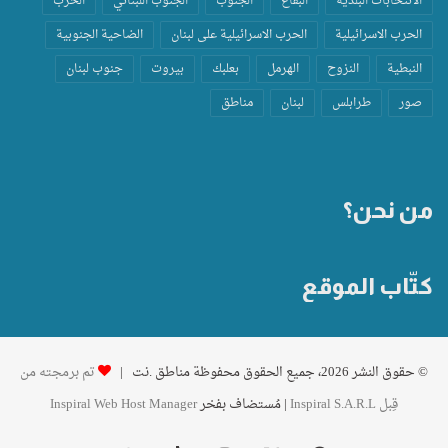
الانتخابات البلدية
البقاع
الجنوب
الجنوب اللبناني
الحرب
الحرب الاسرائيلية
الحرب الاسرائيلية على لبنان
الضاحية الجنوبية
النبطية
النزوح
الهرمل
بعلبك
بيروت
جنوب لبنان
صور
طرابلس
لبنان
مناطق
من نحن؟
كتّاب الموقع
© حقوق النشر 2026، جميع الحقوق محفوظة مناطق .نت |
تم برمجته من
قِبل Inspiral S.A.R.L
| مُستضاف بفخر
Inspiral Web Host Manager