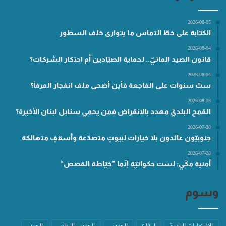
2026-08-05
الكتابة على خطّ التماس ما يتوارى خلف السطور
2026-08-04
قانون الصيد المائيّ.. لحماية الصيّادين أم احتكار الشركات؟
2026-08-04
ستّ سنوات على الفاجعة فأين أضحى ملف انفجار المرفأ؟
2026-08-03
القمح البلديّ مهدد بالانقراض فمن يحمي سنابل لبنان الأخيرة؟
2026-07-30
جنوبيّون عائدون بلا خيارات لبيوتٍ متصدّعة وأسقفٍ متهالكة
2026-07-28
أمنية مكّي: لست حكواتيّة إنّما ”خيّاطة القصص“
وسوم