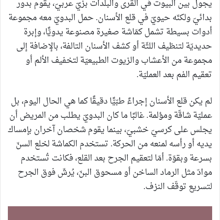
يجول بين البيوت في القرى والبلدات بزيّ عربيّ، يقوم بدور
بدائيّ ولكنّه حيويّ في قلع الأسنان. حمل البدويّ معه مجموعة
أدوات بسيطة تشمل كمّاشة صغيرة مصنوعة يدويًّا، وإبرة
حديديّة لتنظيف اللثّة أو كشف الأسنان التالفة، بالإضافة إلى
مجموعة من الأعشاب والزيوت الطبيعيّة لتخفيف الألم أو
تعقيم الفم بعد العمليّة.
لم يكن قلع الأسنان إجراءً طبّيًّا دقيقًا كما هي الحال اليوم، بل
عمليّة شاقّة ومؤلمة. غالبًا ما كان البدويّ يطلب من المريض أن
يجلس على كرسيّ خشبيّ، بينما يقوم شخصان آخران بإمساك
يديه أو رأسه لمنعه من الحركة. تستخدم الكماشة لخلع السنّ
بسرعة وبقوّة. أمّا لتعقيم الجرح بعد القلع، فكانت تُستخدم
موادّ مثل الرماد الساخن أو مسحوق البنّ، يُرشّ فوق الجرح
لتسريع توقّف النزف.