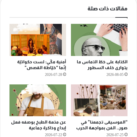
مقالات ذات صلة
الكتابة على خطّ التماس ما
أمنية مكّي: لست حكواتيّة
يتوارى خلف السطور
إنّما “خيّاطة القصص”
2026-07-28
2026-08-05
“الموسيقى تجمعنا” في
عن متعة الطبخ بوصفه فعل
صور.. الفن بمواجهة الحرب
إبداع وذاكرة جماعية
2026-07-22
2026-07-25