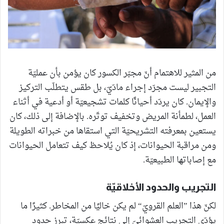
من المثير للاهتمام أنّ مجبّر الكسور كان يؤمن بأن عمليّة
التجبير ليست مجرّد إجراء مادّيّ، بل طقس يتطلّب التركيز
والإيمان. كان يردّد أحيانًا كلمات تشجيعيّة أو أدعية في أثناء
العمل، لطمأنة المريض وتخفيف توتّره. بالإضافة إلى ذلك، كان
يستعين بمعرفته التشريحيّة التي استقاها من خبراته الطويلة
ومن مراقبة الحيوانات، إذ كان يُلاحظ كيف تتعامل الحيوانات
مع إصاباتها الطبيعيّة.
التجريب والحدود الأخلاقيّة
لكنّ هذا ”العلم القرويّ“ لم يكن خاليًا من المخاطر. كثيرًا ما
يؤدّي التجريب العشوائيّ إلى نتائج عكسيّة، تبرز حدود