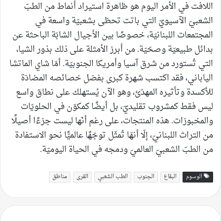
اللافت في الأمر اليوم هو ظاهرة استيراد أنماط من الطبّ
الشعبيّ الآسيويّ التي باتت تحظى بشعبيّة واسعة في
المجتمعات اللبنانيّة، خصوصًا بين الأجيال الشابّة الباحثة عن
بدائل طبيعيّة وصحّيّة. من أبرز الأمثلة على ذلك بذور الشيا،
التي تُستورد من شرق آسيا وأمريكا الجنوبيّة. أمّا شاي الماتشا
الياباني، فقد اكتسب شهرة كبرى بفضل خصائصه المضادّة
للأكسدة وتأثيره المهدّئ، وهو الآن يُستهلك على نطاق واسع
ليس فقط كمشروب تقليديّ، بل أيضًا كمكوّن في الحلويّات
والمخبوزات. هذه المنتجات، على رغم أنّها ليست جزءًا أصيلًا
من التراث اللبنانيّ، إلّا أنهّا تُمثّل توجّهًا عالميًّا نحو الاستفادة
من الطبّ الشعبيّ العالميّ ودمجه في الحياة اليوميّة.
الوسوم
البقاع
الجنوب
الطب الشعبي
القرى
مناطق