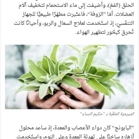
الحلق (الفمّ)، وأضيفت إلى ماء الاستحمام لتخفيف آلام
العضلات. أمّا ”الزوفة“، فاعتُبرت مطهّرًا طبيعيًّا للجهاز
التنفّسيّ، إذ استُخدمت لعلاج السعال والربو، وأحيانًا كانت
تُحرق كبخّور لتطهير الهواء.
الميرميّة الملقّبة بـ “حكيم النساء”
”البابونج“ كان دواء الأعصاب والمعدة، إذ ساعد محلول
أزهاره ساخنًا على تهدئة المعدة وعلى النوم، واستُخدمت