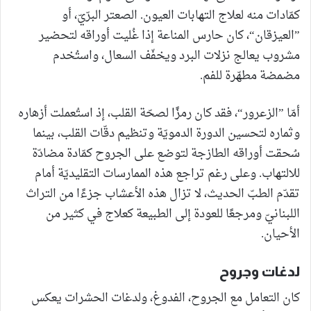
كمّادات منه لعلاج التهابات العيون. الصعتر البرّيّ، أو
”العيزقان“، كان حارس المناعة إذا غُليت أوراقه لتحضير
مشروب يعالج نزلات البرد ويخفّف السعال، واستُخدم
مضمضة مطهّرة للفم.
أمّا ”الزعرور“، فقد كان رمزًا لصحّة القلب، إذ استُعملت أزهاره
وثماره لتحسين الدورة الدمويّة وتنظيم دقّات القلب، بينما
سُحقت أوراقه الطازجة لتوضع على الجروح كمّادة مضادّة
للالتهاب. وعلى رغم تراجع هذه الممارسات التقليديّة أمام
تقدّم الطبّ الحديث، لا تزال هذه الأعشاب جزءًا من التراث
اللبنانيّ ومرجعًا للعودة إلى الطبيعة كعلاج في كثير من
الأحيان.
لدغات وجروح
كان التعامل مع الجروح، الفدوغ، ولدغات الحشرات يعكس