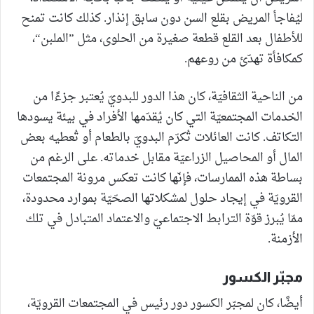
ليُفاجأ المريض بقلع السن دون سابق إنذار. كذلك كانت تمنح
للأطفال بعد القلع قطعة صغيرة من الحلوى، مثل ”الملبن“،
كمكافأة تهدّئ من روعهم.
من الناحية الثقافيّة، كان هذا الدور للبدويّ يُعتبر جزءًا من
الخدمات المجتمعيّة التي كان يُقدّمها الأفراد في بيئة يسودها
التكاتف. كانت العائلات تُكرّم البدويّ بالطعام أو تُعطيه بعض
المال أو المحاصيل الزراعيّة مقابل خدماته. على الرغم من
بساطة هذه الممارسات، فإنّها كانت تعكس مرونة المجتمعات
القرويّة في إيجاد حلول لمشكلاتها الصحّيّة بموارد محدودة،
ممّا يُبرز قوّة الترابط الاجتماعيّ والاعتماد المتبادل في تلك
الأزمنة.
مجبّر الكسور
أيضًا، كان لمجبّر الكسور دور رئيس في المجتمعات القرويّة،