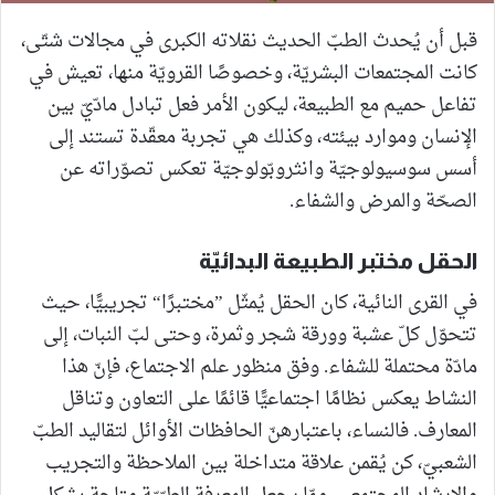
قبل أن يُحدث الطبّ الحديث نقلاته الكبرى في مجالات شتّى،
كانت المجتمعات البشريّة، وخصوصًا القرويّة منها، تعيش في
تفاعل حميم مع الطبيعة، ليكون الأمر فعل تبادل مادّيّ بين
الإنسان وموارد بيئته، وكذلك هي تجربة معقّدة تستند إلى
أسس سوسيولوجيّة وانثروبّولوجيّة تعكس تصوّراته عن
الصحّة والمرض والشفاء.
الحقل مختبر الطبيعة البدائيّة
في القرى النائية، كان الحقل يُمثّل ”مختبرًا“ تجريبيًّا، حيث
تتحوّل كلّ عشبة وورقة شجر وثمرة، وحتى لبّ النبات، إلى
مادّة محتملة للشفاء. وفق منظور علم الاجتماع، فإنّ هذا
النشاط يعكس نظامًا اجتماعيًّا قائمًا على التعاون وتناقل
المعارف. فالنساء، باعتبارهنّ الحافظات الأوائل لتقاليد الطبّ
الشعبيّ، كن يُقمن علاقة متداخلة بين الملاحظة والتجريب