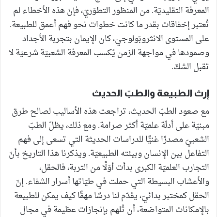
المعرفة التقليديّة. من المنظور التطوّريّ، فإنّ هذه الأخطاء لم
تُعتبر إخفاقات بقدر ما كانت خطوات نحو فهم أعمق للطبيعة.
على المستوى الانثروبّولوجيّ، كان الإيمان بتجربة الأجداد
وصمودها في مواجهة الزمن يُكسب المعرفة الشعبيّة شرعيّة لا
تقبل الشكّ.
إرث الطبيعة والطبّ الحديث
مع صعود الطبّ الحديث، تراجعت هذه الأساليب لصالح طرق
مبنيّة على أدلّة علميّة أكثر صرامة. ومع ذلك، يظلّ الطبّ
الشعبيّ مصدرًا غنيًّا للدراسات الحديثة التي تسعى إلى فهم
التفاعل بين الإنسان وبيئته الطبيعيّة. ويذكرنا هذا التاريخ بأنّ
التجارب العلميّة الكبرى بدأت أوّلًا من التربة، فالحقل،
والأعشاب البسيطة التي حملت في طيّاتها أسرار الشفاء. إنّ
الحقل كمختبر بدائيّ، يقدّم لنا درسًا مهمًّا كيف يمكن للطبيعة
بالإمكانات المتواضعة، أن تُلهم بإنجازات عظيمة في مجال