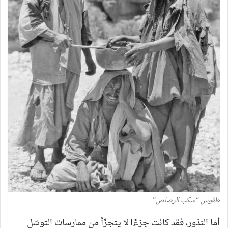
طقوس “سكب الرصاص”
أمّا النذور، فقد كانت جزءًا لا يتجزّأ من ممارسات التوسّل