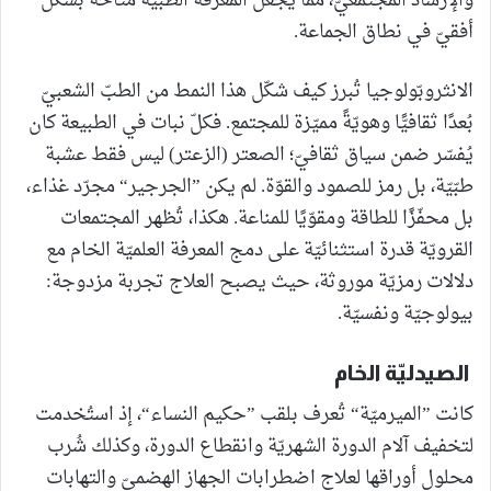
والإرشاد المجتمعيّ، ممّا يجعل المعرفة الطبّيّة متاحة بشكل
أفقيّ في نطاق الجماعة.
الانثروبّولوجيا تُبرز كيف شكّل هذا النمط من الطبّ الشعبيّ
بُعدًا ثقافيًّا وهويّةً مميّزة للمجتمع. فكلّ نبات في الطبيعة كان
يُفسّر ضمن سياق ثقافيّ؛ الصعتر (الزعتر) ليس فقط عشبة
طبّيّة، بل رمز للصمود والقوّة. لم يكن ”الجرجير“ مجرّد غذاء،
بل محفّزًا للطاقة ومقوّيًا للمناعة. هكذا، تُظهر المجتمعات
القرويّة قدرة استثنائيّة على دمج المعرفة العلميّة الخام مع
دلالات رمزيّة موروثة، حيث يصبح العلاج تجربة مزدوجة:
بيولوجيّة ونفسيّة.
الصيدليّة الخام
كانت ”الميرميّة“ تُعرف بلقب ”حكيم النساء“، إذ استُخدمت
لتخفيف آلام الدورة الشهريّة وانقطاع الدورة، وكذلك شُرب
محلول أوراقها لعلاج اضطرابات الجهاز الهضميّ والتهابات