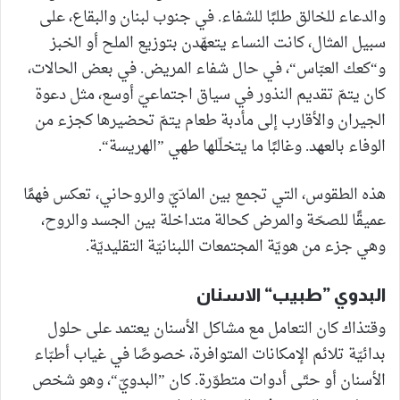
والدعاء للخالق طلبًا للشفاء. في جنوب لبنان والبقاع، على
سبيل المثال، كانت النساء يتعهّدن بتوزيع الملح أو الخبز
و“كعك العبّاس“، في حال شفاء المريض. في بعض الحالات،
كان يتمّ تقديم النذور في سياق اجتماعيّ أوسع، مثل دعوة
الجيران والأقارب إلى مأدبة طعام يتمّ تحضيرها كجزء من
الوفاء بالعهد. وغالبًا ما يتخلّلها طهي ”الهريسة“.
هذه الطقوس، التي تجمع بين المادّيّ والروحاني، تعكس فهمًا
عميقًا للصحّة والمرض كحالة متداخلة بين الجسد والروح،
وهي جزء من هويّة المجتمعات اللبنانيّة التقليديّة.
البدوي ”طبيب“ الاسنان
وقتذاك كان التعامل مع مشاكل الأسنان يعتمد على حلول
بدائيّة تلائم الإمكانات المتوافرة، خصوصًا في غياب أطبّاء
الأسنان أو حتّى أدوات متطوّرة. كان ”البدويّ“، وهو شخص