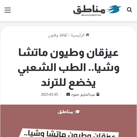
بحث عن
الق
الرئيسية
/
ثقافة وفنون
عيزقان وطيون ماتشا
وشيا.. الطب الشعبي
يخضع للترند
أرسل
عبدالحليم حمود
2025-01-05
بريدا
إلكترونيا