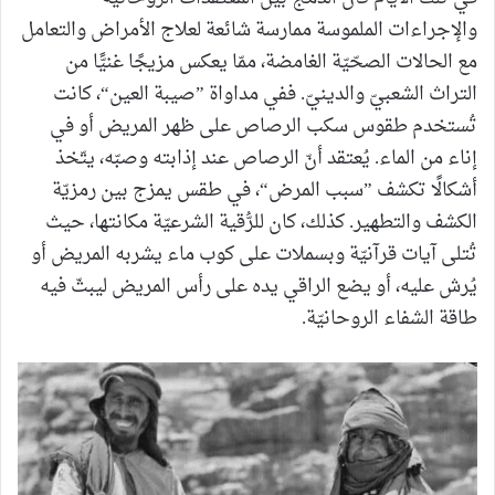
والإجراءات الملموسة ممارسة شائعة لعلاج الأمراض والتعامل
مع الحالات الصحّيّة الغامضة، ممّا يعكس مزيجًا غنيًّا من
التراث الشعبيّ والدينيّ. ففي مداواة ”صيبة العين“، كانت
تُستخدم طقوس سكب الرصاص على ظهر المريض أو في
إناء من الماء. يُعتقد أنّ الرصاص عند إذابته وصبّه، يتّخذ
أشكالًا تكشف ”سبب المرض“، في طقس يمزج بين رمزيّة
الكشف والتطهير. كذلك، كان للرُّقية الشرعيّة مكانتها، حيث
تُتلى آيات قرآنيّة وبسملات على كوب ماء يشربه المريض أو
يُرش عليه، أو يضع الراقي يده على رأس المريض ليبثّ فيه
طاقة الشفاء الروحانيّة.