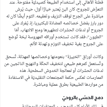
فطنة الأهالي إلى استخدام الطبيعة كصيدليّة مفتوحة. عند
التعرُّض للجروح، كان البنّ يُعتبر خيارًا أوّل، حيث يُرش
مباشرة على الجرح لوقف النزيف وتعقيمه. الثوم أيضًا كان له
دور بارز بفضل خصائصه المضادّة للبكتيريا، إذ يُفرك على
الجروح أو لدغات الحشرات لتطهيرها ومنع الالتهاب. أمّا
”الطيّون“، فقد كانت تستخدم أوراقه المهروسة لبخة تُوضع
على الجروح بغية تخفيف التورّم وتهدئة الألم.
وكانت أوراق ”الخبّيزة“ بنعومتها وخصائصها المهدّئة، تُسحق
وتُستعمل كمرهم طبيعيّ لتخفيف الحكّة والتهيّج الناتجين عن
لدغات الحشرات أو لمعالجة الخدوش السطحيّة. هذه
الممارسات تعكس حكمة المجتمعات التقليديّة في الاستفادة
من مواردها الطبيعيّة بطرق عمليّة ومباشرة.
دمج الحسّي بالروحيّ
في تلك الأيام كان الدمج بين المعتقدات الروحانيّة