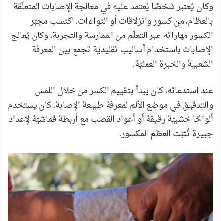
وكان يُعتبر شخصًا يُعتمد عليه في معالجة الإصابات المتعلّقة
بالعظام، من كسور وانزلاقات أو التواءات. اكتسب مجبّر
الكسور مهاراته عبر التعلّم من الممارسة والتجربة، وكان يُعالج
الإصابات باستخدام أساليب تقليديّة تجمع بين المعرفة
الشعبيةّ والخبرة العمليّة.
عند استدعائه، كان يبدأ بتقييم الكسر من خلال اللمس
والتدقيق في موضع الألم لمعرفة طبيعة الإصابة. كان يستخدم
ألواحًا خشبيّة رقيقة أو أعواد القصب مع أربطة قماشيّة لإعداد
جبيرة تُثبّت العظم المكسور.