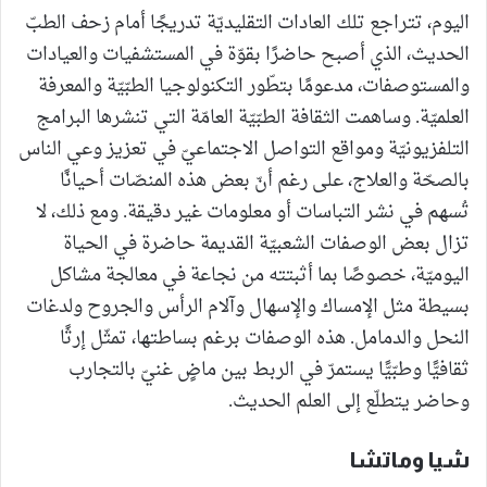
اليوم، تتراجع تلك العادات التقليديّة تدريجًا أمام زحف الطبّ
الحديث، الذي أصبح حاضرًا بقوّة في المستشفيات والعيادات
والمستوصفات، مدعومًا بتطّور التكنولوجيا الطبّيّة والمعرفة
العلميّة. وساهمت الثقافة الطبّيّة العامّة التي تنشرها البرامج
التلفزيونيّة ومواقع التواصل الاجتماعيّ في تعزيز وعي الناس
بالصحّة والعلاج، على رغم أنّ بعض هذه المنصّات أحيانًا
تُسهم في نشر التباسات أو معلومات غير دقيقة. ومع ذلك، لا
تزال بعض الوصفات الشعبيّة القديمة حاضرة في الحياة
اليوميّة، خصوصًا بما أثبتته من نجاعة في معالجة مشاكل
بسيطة مثل الإمساك والإسهال وآلام الرأس والجروح ولدغات
النحل والدمامل. هذه الوصفات برغم بساطتها، تمثّل إرثًا
ثقافيًّا وطبّيًّا يستمرّ في الربط بين ماضٍ غنيّ بالتجارب
وحاضر يتطلّع إلى العلم الحديث.
شيا وماتشا