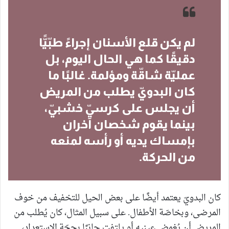
لم يكن قلع الأسنان إجراءً طبّيًّا
دقيقًا كما هي الحال اليوم، بل
عمليّة شاقّة ومؤلمة. غالبًا ما
كان البدويّ يطلب من المريض
أن يجلس على كرسيّ خشبيّ،
بينما يقوم شخصان آخران
بإمساك يديه أو رأسه لمنعه
من الحركة.
كان البدويّ يعتمد أيضًا على بعض الحيل للتخفيف من خوف
المرضى، وبخاصّة الأطفال. على سبيل المثال، كان يُطلب من
المريض أن يُغمض عينيه أو يلتفت جانبًا بحجّة الاستعداد،