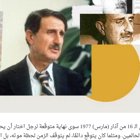
لم يكن اغتياله في الـ 16 من آذار (مارس) 1977 سوى نهاية متوقّعة لرجل 
حالمين. ومثلما كان يتوقّع دائمًا، لم يتوقّف الزمن لحظة موته، بل ا