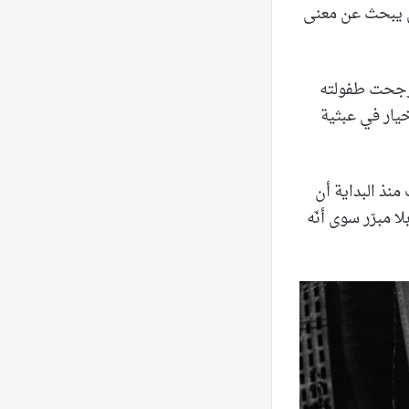
كمن يبحث عن معنى
 المختارة في السادس من كانون الأول (ديسّمبر) 1917، وتأرجحت طفولته
خيار في عبثية
ام 1921، وكأنّ الحياة قرّرت منذ البداية أن
ا مبرّر سوى أنّه