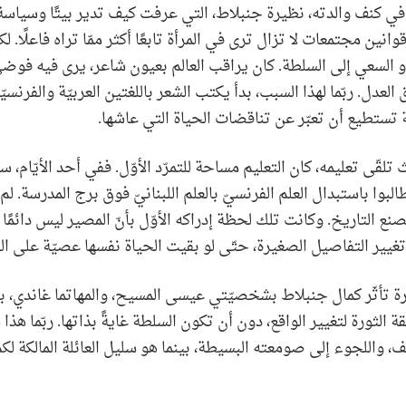
ي كنف والدته، نظيرة جنبلاط، التي عرفت كيف تدير بيتًا وسياسة 
انين مجتمعات لا تزال ترى في المرأة تابعًا أكثر ممّا تراه فاعلًا. لك
 أو السعي إلى السلطة. كان يراقب العالم بعيون شاعر، يرى فيه فوضى
عدل. ربّما لهذا السبب، بدأ يكتب الشعر باللغتين العربيّة والفرنسيّة،
تستطيع أن تعبّر عن تناقضات الحياة التي عاشها.
بوا باستبدال العلم الفرنسيّ بالعلم اللبنانيّ فوق برج المدرسة. لم يك
 تصنع التاريخ. وكانت تلك لحظة إدراكه الأوّل بأنّ المصير ليس دائمًا 
 تغيير التفاصيل الصغيرة، حتّى لو بقيت الحياة نفسها عصيّة على ال
 تأثّر كمال جنبلاط بشخصيّتي عيسى المسيح، والمهاتما غاندي، 
ة الثورة لتغيير الواقع، دون أن تكون السلطة غايةً بذاتها. ربّما هذا 
ف، واللجوء إلى صومعته البسيطة، بينما هو سليل العائلة المالكة لكم