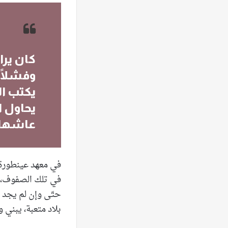
كان يرا
وفشلًا 
يكتب ال
يحاول ا
عاشها.
في معهد عينطورة، ك
في تلك الصفوف، اكت
حتّى وإن لم يجد إج
بلاد متعبة، يبني وي