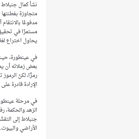
نشأ كمال جنبلاط ف
متجاوزة بفطنتها قو
مدفوعًا بالانتقام
مستمرًا في تحقيق ال
يحاول اختراع لغة 
بعض زملائه أن يطال
رمزًا، لكنّ الرموز
الإرادة قادرة على
في مرحلة عينطورة
الزهد والحكمة، رفق
جنبلاط إلى التقشّ
الأراضي والبيوت.