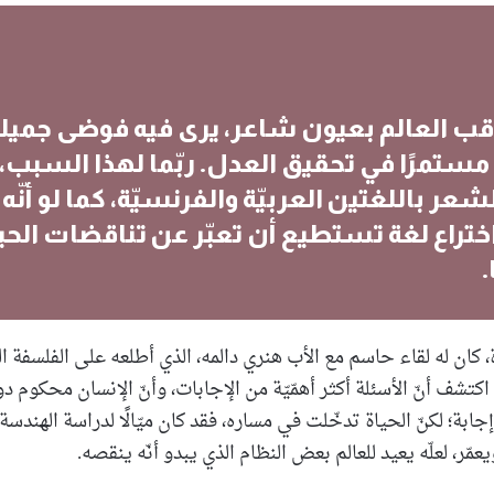
قب العالم بعيون شاعر، يرى فيه فوضى جميلة
مستمرًا في تحقيق العدل. ربّما لهذا السبب، 
شعر باللغتين العربيّة والفرنسيّة، كما لو أنّه
ختراع لغة تستطيع أن تعبّر عن تناقضات الحيا
ان له لقاء حاسم مع الأب هنري دالمه، الذي أطلعه على الفلسفة اليو
شف أنّ الأسئلة أكثر أهمّيّة من الإجابات، وأنّ الإنسان محكوم دوم
ابة؛ لكنّ الحياة تدخّلت في مساره، فقد كان ميّالًا لدراسة الهندسة
عمّر، لعلّه يعيد للعالم بعض النظام الذي يبدو أنّه ينقصه.