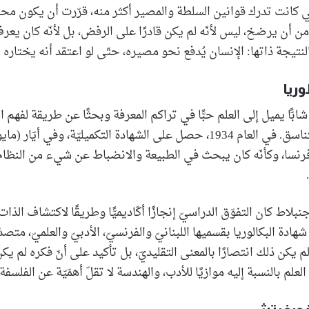
لتي كانت تدرك قوانين السلطة والمصير أكثر منه، قرّرت أن يكون محام
ّ من أن يرضخ، ليس لأنّه لم يكن قادرًا على الرفض، بل لأنّه كان يعرف
نتيجة ذاتها: الإنسان يُدفع نحو مصيره، حتّى لو اعتقد أنه يختاره 
وريا
بًّا يميل إلى العلم حبًّا في تراكم المعرفة وبحثًا عن طريقة لفهم الع
غير عادل وغير متناسق. في العام 1934، حصل على الشهادة التكميليّة، وفي أي
 فرنسا، وكأنّه كان يبحث في الطبيعة والانضباط عن شيء من الن
بلاط كان التفوّق الدراسيّ إنجازًا أكّاديميًّا وطريقًا لاكتشاف الذات
) 1936، نال شهادة البكالوريا بقسميها اللبنانيّ والفرنسيّ، الأدبيّ والعلميّ، متص
لم يكن ذلك انتصارًا بالمعنى التقليديّ، بل تأكيد على أنّ فكره لم يك
لعلم بالنسبة إليه موازيًا للأدب، والهندسة لا تقلّ أهمّيّة عن الفلسفة.