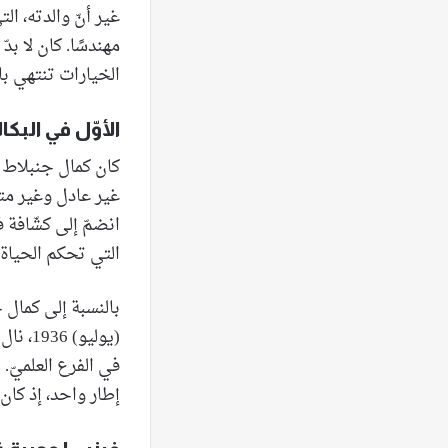
غير أنّ والدته، ا
مهندسًا. كان لا بد
الخيارات تنتهي بال
الأوّل في البكال
كان كمال جنبلاط شا
انضمّ إلى كشّافة
التي تحكم الحياة.
بالنسبة إلى كمال جن
(يوليو
في الفرع العلميّ. 
إطار واحد، إذ كان ا