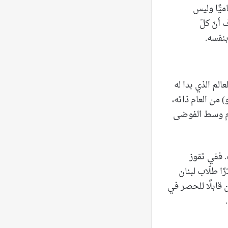
يًّا وليس
 أنّ كلّ
بنفسه.
الم الذي بدا له
ّار (مايو) من العام ذاته،
ظام وسط الفوضى
. ففي تمّوز
دّرًا طلّاب لبنان
ن قابلًا للحصر في