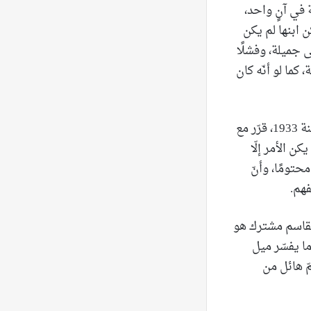
في آنٍ واحد،
ن ابنها لم يكن
 جميلة، وفشلًا
 كما لو أنّه كان
في عينطورة، حيث تلقّى تعليمه، كان التعليم مساحة للتمرّد الأوّل. ففي أحد الأيّام، سنة 1933، قرّر مع
ن الأمر إلّا
محتومًا، وأنّ
فهم.
بقاسم مشترك هو
ما يفسّر ميل
ّ هائل من