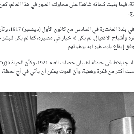
ثة، فيما بقيت كلماته شاهدًا على محاولته العبور في هذا العالم، 
ج.
ولد كمال جنبلاط في بلدة
رة وأشباح الاغتيال. لم يكن له خيار في مصيره، كما لم يكن للبشر 
فق إيقاع بارد، غير آبه برغباتهم.
فقدَ كمال والده فؤاد جنبلاط في حادثة اغتيال حصلت الع
 ليست أكثر من فكرة وهميّة، وأنّ الموت يمكن أن يأتي في أيّ لحظة، بل