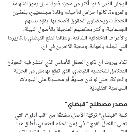
الرجال الذين كانوا أكثر من مجرّد فتوات، بل رموز للشهامة
والمروءة. كانوا حرّاس للأحياء، وقادة مجتمعيّين، يفضّون
الخلافات ويحصّلون الحقوق لأصحابها، بقوّة بنيتهم
الجسمانيّة، وأكثر بحكمتهم المنجبلة بالأصول النبيلة،
والأعراف الاخلاقيّة الشائعة، ولطالما تمتّع القبضاي بالكاريزما
التي تجلّله بالمهابة، ومحبّة الآخرين في آن.
تكاد بيروت أن تكون المعقل الأساس الذي انتشر فيه النموذج
المتكامل لشخصيّة القبضاي، الذي تمتّع بهامش من الحرّيّة
والحركة، حتّى لو كان صديقًا أو محسوبًا على البيوتات
السياسيّة التقليديّة.
مصدر مصطلح ”قبضاي“
كلمة ”قبضاي“ تركيّة الأصل، مشتقّة من ”قب أداي“، التي
تعني ”الخال القويّ“. في زمن الحكم العثمانيّ، أُطلق هذا