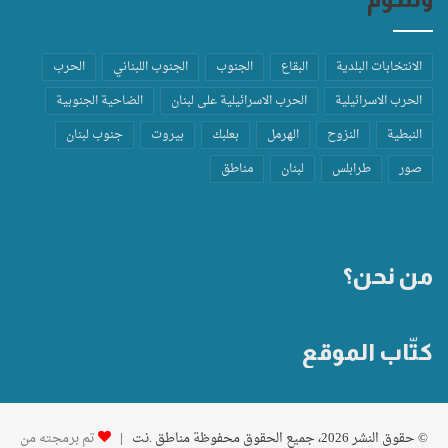
الانتخابات البلدية
البقاع
الجنوب
الجنوب اللبناني
الحرب
الحرب الاسرائيلية
الحرب الاسرائيلية على لبنان
الضاحية الجنوبية
النبطية
النزوح
الهرمل
بعلبك
بيروت
جنوب لبنان
صور
طرابلس
لبنان
مناطق
من نحن؟
كتّاب الموقع
© حقوق النشر 2026، جميع الحقوق محفوظة مناطق .نت |
تم برمجته من