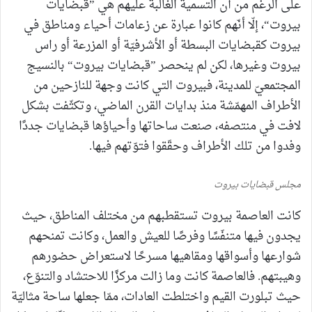
على الرغم من أن التسمية الغالبة عليهم هي ”قبضايات
بيروت“، إلّا أنّهم كانوا عبارة عن زعامات أحياء ومناطق في
بيروت كقبضايات البسطة أو الأشرفيّة أو المزرعة أو راس
بيروت وغيرها، لكن لم ينحصر ”قبضايات بيروت“ بالنسيج
المجتمعيّ للمدينة، فبيروت التي كانت وجهة للنازحين من
الأطراف المهمّشة منذ بدايات القرن الماضي، وتكثّفت بشكل
لافت في منتصفه، صنعت ساحاتها وأحياؤها قبضايات جددًا
وفدوا من تلك الأطراف وحقّقوا فتوّتهم فيها.
مجلس قبضايات بيروت
كانت العاصمة بيروت تستقطبهم من مختلف المناطق، حيث
يجدون فيها متنفّسًا وفرصًا للعيش والعمل، وكانت تمنحهم
شوارعها وأسواقها ومقاهيها مسرحًا لاستعراض حضورهم
وهيبتهم. فالعاصمة كانت وما زالت مركزًا للاحتشاد والتنوّع،
حيث تبلورت القيم واختلطت العادات، ممّا جعلها ساحة مثاليّة