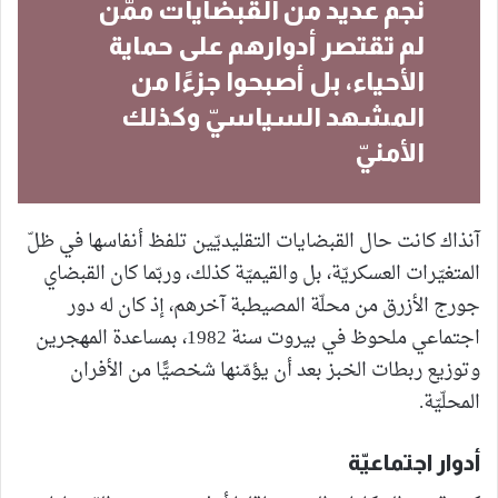
نجم عديد من القبضايات ممّن
لم تقتصر أدوارهم على حماية
الأحياء، بل أصبحوا جزءًا من
المشهد السياسيّ وكذلك
الأمنيّ
آنذاك كانت حال القبضايات التقليديّين تلفظ أنفاسها في ظلّ
المتغيّرات العسكريّة، بل والقيميّة كذلك، وربّما كان القبضاي
جورج الأزرق من محلّة المصيطبة آخرهم، إذ كان له دور
اجتماعي ملحوظ في بيروت سنة 1982، بمساعدة المهجرين
وتوزيع ربطات الخبز بعد أن يؤمّنها شخصيًّا من الأفران
المحلّيّة.
أدوار اجتماعيّة