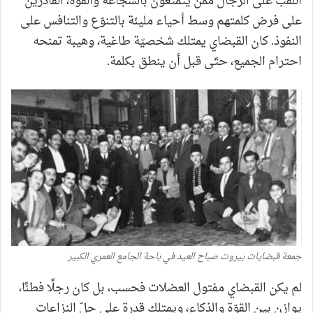
اللقب على الرجال ممّن يتمتّعون بالشجاعة والقوّة، القادرين
على فرض كلمتهم وسط أحياء مليئة بالتنوّع والتنافس على
النفوذ. كان القبضاي يمتلك شخصيّة طاغية، وهيبة تمنحه
احترام الجميع، حتّى قبل أن ينطق بكلمة.
جمعة قبضايات بيروت صباح العيد في باحة الجامع العمري الكبير
لم يكن القبضاي مفتول العضلات فحسب، بل كان رجلًا فطنًا،
يوازن بين القوّة والذكاء، ويمتلك قدرة على حلّ النزاعات