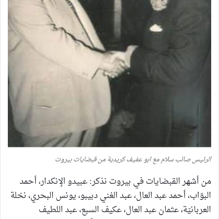
الرئيس صائب سلام مع ابو عفيف كريدية من قبضايات بيروت
من أشهر القبضايات في بيروت نذكر: عبيدو الإنكدار، أحمد
البوّاب، أحمد عبد العال، عبد الغني دبيبو، يونس البحري، نخلة
العربانيّة، عثمان عبد العال، عكيف السبع، عبد اللطيف