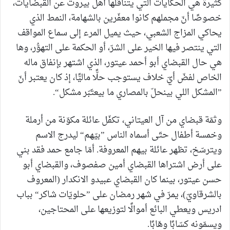
كثيرة هي الحكايات التي يتناقلها أهل بيروت عن القبضايات،
خصوصًا أنّ مجملهم كانوا معفّرين بالشهامة، النمط الذي
يحاكي المزاج الشعبي، حيث يميل المرء إلى سماع المواقف
التي ينتصر فيها الخير على الشرّ، أو الحكمة على التهوُّر، وها
هي حال القبضاي أبو أحمد عيتور، الذي اشتهر بإنفاق ماله
الخاص لفضّ أيّ خلاف يستوجب حلًّا ماليًّا، إذ كان يعتبر أنّ
”المشكل اللي بينحلّ بالمصاري ما بيعتَبَر مشكل“.
وثمّة قبضاي من آل العيتاني، تكفّل عائلة مكوّنة من أرملة
وخمسة أطفال حتّى أسماه الناس ”بيّهم“ ليدرج الاسم
ويترسّخ، تظهر عائلة بيهم المعروفة. أمّا جامع حمد فقد بني
على أرض اشتراها القبضاي أمين صفصوف، والقبضاي أبو
حسن عيتور، بينما كان القبضاي عبيدو الانكدار (المعروف
بالشرقاويّ)، يمرّ في شهر رمضان على ”حلويّات شاكر“ بباب
ادريس ويعطي البائع أموالًا لتوزيعها على المحتاجين،
ويسمّونه كسّابًا وهّابًا.