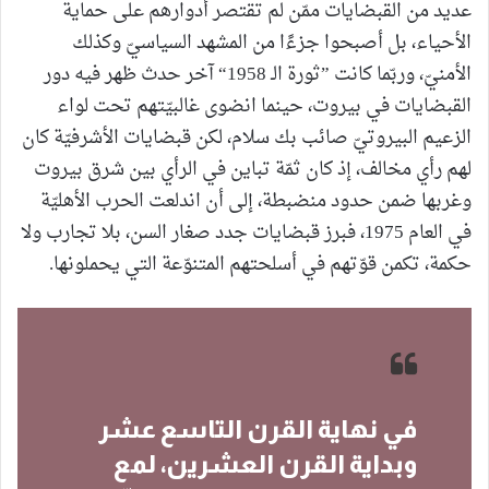
عديد من القبضايات ممّن لم تقتصر أدوارهم على حماية
الأحياء، بل أصبحوا جزءًا من المشهد السياسيّ وكذلك
الأمنيّ، وربّما كانت ”ثورة الـ 1958“ آخر حدث ظهر فيه دور
القبضايات في بيروت، حينما انضوى غالبيّتهم تحت لواء
الزعيم البيروتيّ صائب بك سلام، لكن قبضايات الأشرفيّة كان
لهم رأي مخالف، إذ كان ثمّة تباين في الرأي بين شرق بيروت
وغربها ضمن حدود منضبطة، إلى أن اندلعت الحرب الأهليّة
في العام 1975، فبرز قبضايات جدد صغار السن، بلا تجارب ولا
حكمة، تكمن قوّتهم في أسلحتهم المتنوّعة التي يحملونها.
في نهاية القرن التاسع عشر
وبداية القرن العشرين، لمع