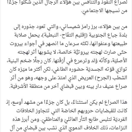
لصراع النفوذ والتنافس بين هؤلاء الرجال الذين شكّلوا جزءًا
من نسيجها الاجتماعيّ.
من بين هؤلاء، برز رامز شميساني، والتي تعود جذوره إلى
بلدة جباع الجنوبية (إقليم التفّاح- النبطية)، يحمل صلابة
طبيعتها وعنفوانها، لكنّه سرعان ما انصهر في أجواء بيروت
حتّى صارت لهجته بيروتيًّة خالصة، لا يشوبها أثر لهجته
الأصليّة، وكأنّه وُلد وترعرع في أزقّتها. كان رجلًا ضخم البنية،
توازي قوّته الجسديّة حضوره الطاغي، لكن أكثر ما ميّزه كان
الشطب (الجرح) العريض الذي امتدّ على وجهه، وهو من أثر
صراع عنيف دار بينه وبين قبضاي آخر من منطقة الأشرفيّة.
هذا الصراع لم يكن استثناءً، بل كان جزءًا من مشهد أوسع، إذ
كانت للقبضايات حروبهم الخاصّة التي تتجاوز الخلافات
الفرديّة لتلبس طابع الثأر العائليّ والمناطقيّ. ومن أبرز هذه
النزاعات، ذلك الخلاف الدمويّ الذي نشب بين قبضاي من آل