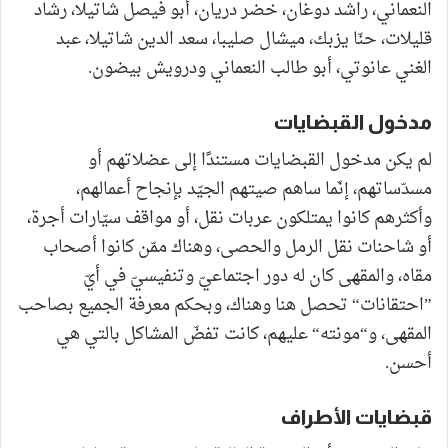
النعماني، راشد دوغان، خضر دريان، أبو فيصل شاتيلا، رشاد
قليلات، حنّا يزبك، ميشال صليبا، سعد الدين شاتيلا، عبد
الغني عانوتي، أبو طالب النعماني ودرويش بيضون.
مدخول القبضايات
لم يكن مدخول القبضايات مستندًا إلى عضلاتهم أو
مسدّساتهم، إنّما ساهم صيتهم الجيّد بإنجاح أعمالهم،
وأكثرهم كانوا يمتلكون عربات نقل، أو مواقف سيّارات أجرة،
أو شاحنات نقل الرمل والحصى، وهناك ممّن كانوا أصحاب
مقاه، والمقهى كان له دور اجتماعيّ وتنفيسيّ في أيّ
”احتقانات“ تحصل هنا وهناك، وبحكم معرفة الجميع بصاحب
المقهى، و“مونته“ عليهم، كانت تفضّ المشاكل بالتي هي
أحسن.
قبضايات الأطراف