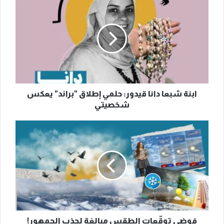
شبعا
دانا
قيدور:
حلمي
إطلاق
"براند"
يعكس
شخصيتي
ابنة شبعا دانا قيدور: حلمي إطلاق "براند" يعكس
شخصيتي
فوضى
توقّعات
الطقس
مبالغة
لجذب
الجمهور!
فوضى توقّعات الطقس مبالغة لجذب الجمهور!