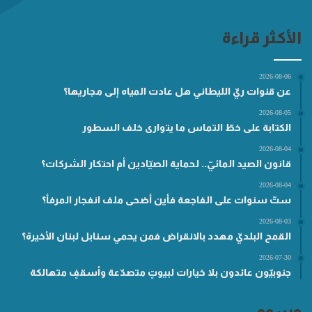
الأكثر قراءة
2026-08-06
عن قنوات ريّ الليطاني هل عادت المياه إلى مجاريها؟
2026-08-05
الكتابة على خطّ التماس ما يتوارى خلف السطور
2026-08-04
قانون الصيد المائيّ.. لحماية الصيّادين أم احتكار الشركات؟
2026-08-04
ستّ سنوات على الفاجعة فأين أضحى ملف انفجار المرفأ؟
2026-08-03
القمح البلديّ مهدد بالانقراض فمن يحمي سنابل لبنان الأخيرة؟
2026-07-30
جنوبيّون عائدون بلا خيارات لبيوتٍ متصدّعة وأسقفٍ متهالكة
وسوم