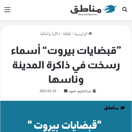
بحث عن
الق
الرئيسية
/
ثقافة
/
ذاكرة وأمكنة
”قبضايات بيروت“ أسماء
رسخت في ذاكرة المدينة
وناسها
أرسل
عبدالحليم حمود
2025-02-19
بريدا
إلكترونيا