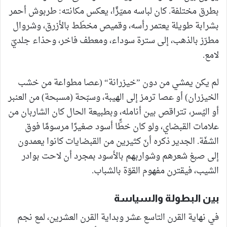
بطرق مختلفة. كان لباسه مميّزًا، يعكس مكانته: طربوش أحمر
بشرابة طويلة يعتمر رأسه، وقميص مخطّط بالأزرق، وشروال
مطرّز بالذهب، إلى سترة سوداء، ومعطف فاخر، وحذاء جلديّ
لامع.
لم يكن يمشي من دون ”خيزرانة“ (عصا مطواعة من خشب
الخيزران) أو عصا ترمز إلى الهيبة، وسبّحة (مسبحة) من العنبر
أو اليُسر، تتراقص بين أنامله، وبطبيعة الحال كان الشاربان من
علامات القبضاي، ولو كان خطًّا أسود صغيرًا مرسومًا فوق
الشفّة. الجدير ذكره أنّ كثيرين من القبضايات كانوا يعمدون
إلى صبغ شعرهم وشواربهم بالأسود بمجرد أن لاحت بوادر
الشيب، فيقترن مفهوم القوّة بالشباب.
بين البطولة والسياسة
في نهاية القرن التاسع عشر وبداية القرن العشرين، لمع نجم