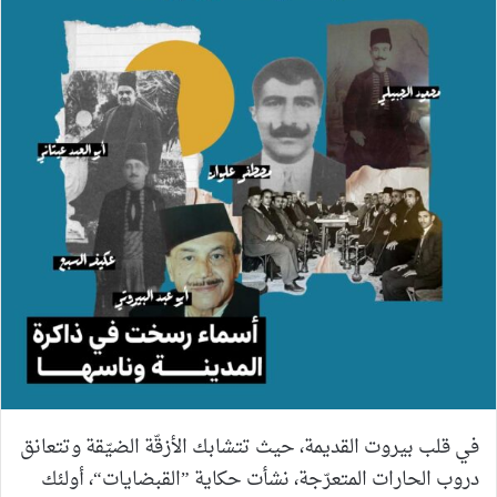
في قلب بيروت القديمة، حيث تتشابك الأزقّة الضيّقة وتتعانق
دروب الحارات المتعرّجة، نشأت حكاية ”القبضايات“، أولئك