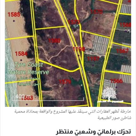
خارطة تُظهر العقارات التي سينفّذ عليها المشروع والواقعة بمحاذاة محمية
شاطئ صور الطبيعية
تحرّك برلمانيّ وشعبيّ منتظر