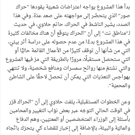
بدأ هذا المشروع يواجه اعتراضات شعبيّة يقودها ”حراك
صور“ الذي يتحضّر إلى مواجهته على صعد عدّة. وفي هذا
الصدد، يشير الناشط في الحراك، حاتم حلاوي، في حديث
لـ“مناطق نت“ إلى أنّ ”الحراك يتوقّع أنّ هناك مخالفات كثيرة
في هذا المشروع بدءًا من عدم حصوله على دراسة أثر بيئيّ،
التي من شأنها أن توقف كثيرًا من الأعمال القائمة حاليًّا أو
التي ستحصل مستقبلًا، مرورًا بالطريقة التي مرّ فيها المشروع
والتي نشتمّ منها روائح سمسرات ومنافع شخصيّة، ولا تنتهي
بهواجس التعدّيات التي يمكن أن تحصل لاحقًا على الشاطئ
والمحميّة“.
وعن الخطوات المستقبليّة، يلفت حلاوي إلى أنّ ”الحراك قرّر
في الوقت الحالي التوجّه عبر بعض نوّاب التغيير والمحامين
بأسئلة إلى الوزراء المتخصّصين أو المعنيّين، وهم الدفاع
والماليّة والبيئة، بالإضافة إلى إخبار للقضاء كي يتحرّك باتّجاه