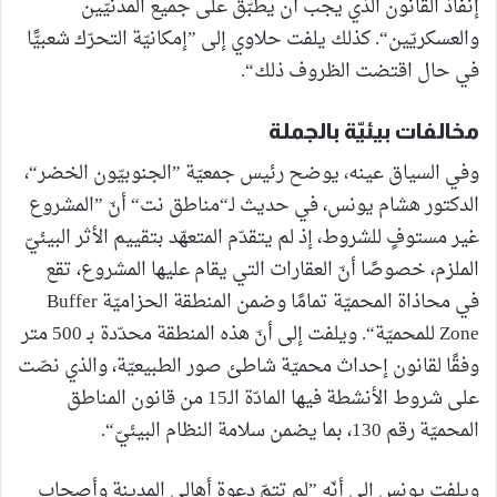
إنفاذ القانون الذي يجب أن يطبّق على جميع المدنيّين
والعسكريّين“. كذلك يلفت حلاوي إلى ”إمكانيّة التحرّك شعبيًّا
في حال اقتضت الظروف ذلك“.
مخالفات بيئيّة بالجملة
وفي السياق عينه، يوضح رئيس جمعيّة ”الجنوبيّون الخضر“،
الدكتور هشام يونس، في حديث لـ“مناطق نت“ أنّ ”المشروع
غير مستوفٍ للشروط، إذ لم يتقدّم المتعهّد بتقييم الأثر البيئيّ
الملزم، خصوصًا أنّ العقارات التي يقام عليها المشروع، تقع
في محاذاة المحميّة تمامًا وضمن المنطقة الحزاميّة Buffer
Zone للمحميّة“. ويلفت إلى أنّ هذه المنطقة محدّدة بـ 500 متر
وفقًا لقانون إحداث محميّة شاطئ صور الطبيعيّة، والذي نصّت
على شروط الأنشطة فيها المادّة الـ15 من قانون المناطق
المحميّة رقم 130، بما يضمن سلامة النظام البيئيّ“.
ويلفت يونس إلى أنّه ”لم تتمّ دعوة أهالي المدينة وأصحاب