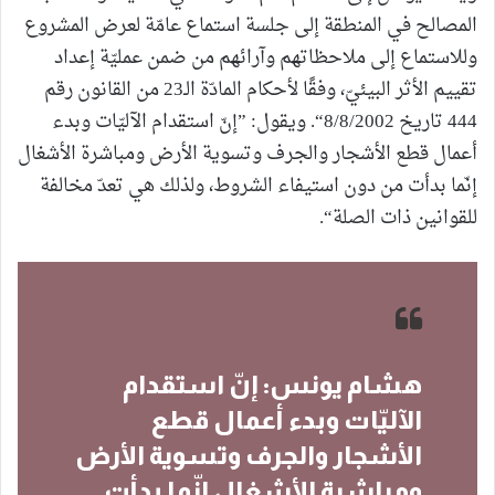
المصالح في المنطقة إلى جلسة استماع عامّة لعرض المشروع
وللاستماع إلى ملاحظاتهم وآرائهم من ضمن عمليّة إعداد
تقييم الأثر البيئيّ، وفقًا لأحكام المادّة الـ23 من القانون رقم
444 تاريخ 8/8/2002“. ويقول: ”إنّ استقدام الآليّات وبدء
أعمال قطع الأشجار والجرف وتسوية الأرض ومباشرة الأشغال
إنّما بدأت من دون استيفاء الشروط، ولذلك هي تعدّ مخالفة
للقوانين ذات الصلة“.
هشام يونس: إنّ استقدام
الآليّات وبدء أعمال قطع
الأشجار والجرف وتسوية الأرض
ومباشرة الأشغال إنّما بدأت