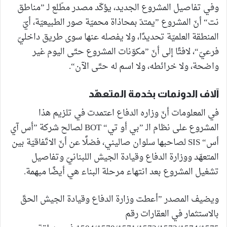
وفي تفاصيل المشروع الجديد، يؤكّد مصدر مطّلع لـ ”مناطق
نت“ أنّ المشروع ”يمتدّ بمحاذاة محميّة صور الطبيعيّة، أيّ
المنطقة العلميّة تحديدًا، ولا يفصله عنها سوى طريق داخليّ
فرعيّ“، لافتًا إلى أنّ ”مكوّنات المشروع حتّى اليوم غير
واضحة، ولا خرائطه، ولا اسم له حتّى الآن“.
آلاف الدونمات بخدمة المتعهّد
في المعلومات أنّ وزاره الدفاع اعتمدت في تلزيم هذا
المشروع على نظام الـ ”بي أو تي“ BOT لصالح شركة ”أس آي
أس“ SIS لصاحبها سلوان صاليني، فضلًا عن أنّ الاتّفاقيّة بين
المتعهّد ووزارة الدفاع وقيادة الجيش اللبنانيّ وتفاصيل
تشغيل المشروع بعد انتهاء مرحلة البناء هي أيضًا مبهمة.
ويضيف المصدر ”أعطت وزارة الدفاع وقيادة الجيش الحقّ
بالاستثمار في العقارات رقم