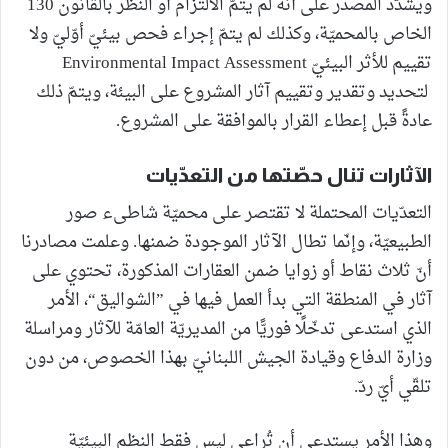
ويشدّد المصدر على أنّه لم يتمّ الالتزام أو النظر بالقانون 130
الخاص بالمحميّة، وكذلك لم يتمّ إجراء فحص بيئيّ أوّليّ ولا
تقييم للأثر البيئيّ Environmental Impact Assessment
لتحديد وتقدير وتقييم آثار المشروع على البيئة، ويتمّ ذلك
عادةً قبل إعطاء القرار بالموافقة على المشروع.
الآثارات تنال حصّتها من التعدّيات
التعدّيات المحتملة لا تقتصر على محميّة شاطىء صور
الطبيعيّة، وإنّما تطال الآثار الموجودة ضمنها. وعلمت مصادرنا
أنّ ثلاث نقاط أو زوايا ضمن العقارات المذكورة، تحتوي على
آثار في المنطقة التي بدأ العمل فيها في ”الشواليق“، الأمر
الذي استدعى تدخّلًا فوريًّا من المديريّة العامّة للآثار ومراسلة
وزارة الدفاع وقيادة الجيش اللبنانيّ بهذا الخصوص، من دون
تلقّي أيّ ردّ.
وهذا الأمر يستدعي أن تُراعى ليس فقط النظم البيئيّة