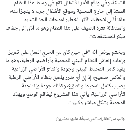
الشبكة، وفي واقع الأمر الأشغال تقع في وسط هذا النظام
الممتدّ إلى خارج المحميّة وموقع الأشغال جزء لا يتجزّأ منه،
علمًا أنّني لاحظت الأثر الخطير لموجات الحرّ الشديد
واستطالة فترة الصيف على هذا النظام وهو ما أدّى إلى جفاف
مبكر للمستنقعات“.
ويختم يونس أنّه ”في حين كان من الحريّ العمل على تعزيز
وإعادة إنعاش النظام البيئيّ للمحميّة وأراضيها الرطبة، وهو ما
يفيد كامل المحيط البيئيّ وجودة وإنتاج الأراضي الزراعيّة
والعكس صحيح، إذ إنّ أيّ ضرر يلحق بنظام الأراضي الرطبة
يصيب كامل المحيط والتنوّع، وكذلك جودة وإنتاجيّة
الأراضي الزراعيّة، يأتي هذا المشروع ليفاقم الوضع ويهدّد
المحميّة بشكل مباشر وكبير“.
جانب من العقارات التي سينفّذ عليها المشروع