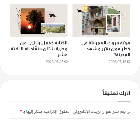
هويّة بيروت العمرانيّة في
الكتابة كفعل رثائيّ.. عن
خطر فمن يقرّر مشهد
مجزرة شبّان «تفّاحتا» الثلاثة
المدينة؟
عشر
2026-05-25
2026-07-16
اترك تعليقاً
لن يتم نشر عنوان بريدك الإلكتروني.
الحقول الإلزامية مشار إليها بـ
*
ا
ل