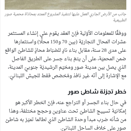
جانب من الأرض الجاري العمل عليها لتنفيذ المشروع الممتد بمحاذاة محمية صور
الطبيعية
ووفقًا للمعلومات الأوّلية فإنّ العقد يقوم على إنشاء المستثمر
عشرات المحال التجاريّة (بين 70 و150 محلًّا) واستثمارها
على مدى 28 سنة، مقابل بناء نادٍ للضبّاط محاذٍ للشاطئ الواقع
ضمن المحميّة، على أن يتمّ بناء جسر على الطريق الفاصل
الذي يصل بين مدينة صور ومخيّم الرشيديّة جنوبيّ المدينة،
مع الإشارة إلى أنّه غير نافذ ومُخصّص فقط للجيش اللبنانيّ.
خطر تجزئة شاطئ صور
في حال بناء الجسر أو التراجع عنه، فإنّ الخطر الأكبر هو
إمكانيّة تسييج الشاطئ تحت عناوين وحجج مختلفة، وهذا
من شأنه ضرب مبدأ وحدة الشاطئ الذي لطالما تميّز به شاطئ
صور على خلاف الساحل اللبنانيّ.