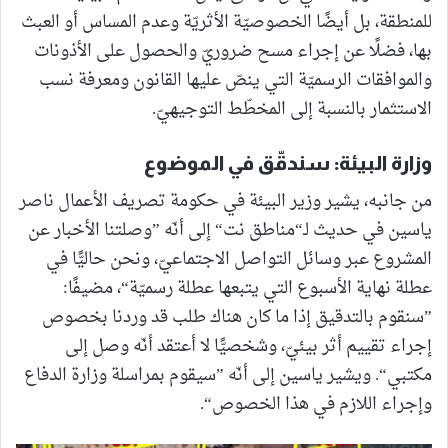
للمنطقة، بل أيضًا الخصوصيّة الأثريّة وعدم المساس أو العبث
بها، فضلًا عن إجراء مسح ضروريّ والحصول على الأذونات
والموافقات الرسميّة التي ينصّ عليها القانون ومعرفة نسب
الاستثمار بالنسبة إلى المخطّط التوجيهيّ.
وزارة البيئة: سندقّق في الموضوع
من جانبه، يشير وزير البيئة في حكومة تصريف الأعمال ناصر
ياسين في حديث لـ“مناطق نت“ إلى أنّه ”وصلتنا الأخبار عن
المشروع عبر وسائل التواصل الاجتماعيّ، ونحن حاليًّا في
عطلة نهاية الأسبوع التي يتبعها عطلة رسميّة“، مضيفًا:
”سنقوم بالتدقيق إذا ما كان هناك طلب قد وردنا بخصوص
إجراء تقييم أثر بيئيّ، وشخصيًّا لا أعتقد أنّه وصل إلى
مكتبي“. ويشير ياسين إلى أنّه ”سيقوم بمراسلة وزارة الدفاع
وإجراء اللازم في هذا الخصوص“.