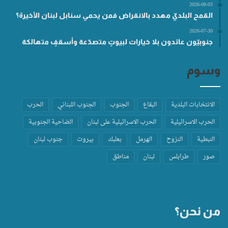
2026-08-03
القمح البلديّ مهدد بالانقراض فمن يحمي سنابل لبنان الأخيرة؟
2026-07-30
جنوبيّون عائدون بلا خيارات لبيوتٍ متصدّعة وأسقفٍ متهالكة
وسوم
الانتخابات البلدية
البقاع
الجنوب
الجنوب اللبناني
الحرب
الحرب الاسرائيلية
الحرب الاسرائيلية على لبنان
الضاحية الجنوبية
النبطية
النزوح
الهرمل
بعلبك
بيروت
جنوب لبنان
صور
طرابلس
لبنان
مناطق
من نحن؟