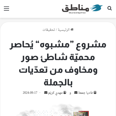
بحث عن
الق
الرئيسية
/
تحقيقات
مشروع ”مشبوه“ يُحاصر
محميّة شاطئ صور
ومخاوف من تعدّيات
بالجملة
أرسل
أرسل
فاديا جمعة
و
مهدي كريّم
2024-09-17
بريدا
بريدا
إلكترونيا
إلكترونيا