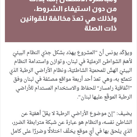
من دون استيفاء الشروط،
ولذلك هي تعدّ مخالفة للقوانين
ذات الصلة
ويؤكّد يونس أنّ ”المشروع يهدّد بشكل جدّي النظام البيئيّ
لأهمّ الشواطئ الرمليّة في لبنان، وتوازن واستدامة النظام
البيئيّ الهشّ للمحميّة الشاطئيّة، ونظام الأراضي الرطبة الذي
تتمتّع به، وهي تعدّ أحد أربعة مواقع مصنّفة في لبنان وفق
”اتّفاقيّة رامسار“ للحفاظ والاستخدام المستدام للأراضي
الرطبة الموقّع عليها لبنان“.
يضيف: ”إنّ موضوع الأراضي الرطبة لا يقلّ أهمّيّة عن
الشاطئ نفسه، والنظام هو عبارة عن شبكة مترابطة الضرر،
الذي يلحق بها في أيّ موقع يخلّف اختلالًا وضررًا على كامل