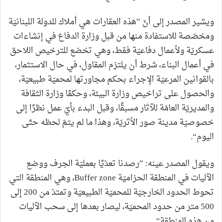
ويشير المصدر إلى أنّ ”هذه العقارات هي أملاك للدولة اللبنانيّة
ومخصّصة للاستفادة منها من قبل وزارة الدفاع في إنشاءات
عسكريّة ولأعمال دفاعيّة فقط، وهي تخضع للترخيص اللاحق
في أعمال البناء، شرط أن يلتزم المقاول، في حال الاستثمار،
بالقوانين المرعيّة الإجراء بحكم مجاورتها لمحميّة طبيعيّة،
والحصول على تراخيص وزارة البيئة، وحكمًا وزارة الثقافة
والمديريّة العامّة للآثار مسبقًا، وقبل البدء بأيّ عمل نظرًا إلى
خصوصيّة مدينة صور الأثريّة، وهذا ما لم يتمّ لحظه حتّى
اليوم“.
ويقول المصدر عينه: ”رصدنا تعدّيًا بعمليّة الجرف ووضع
الآليات في المنطقة الحزاميّة Buffer zone، وهي المنطقة التي
تحوط الحدود الخارجيّة للمحميّة الطبيعيّة وتمتدّ من 200 إلى
500 متر من حدود المحميّة، ليصار بعدها إلى سحب الآليات
من هذه المنطقة“.