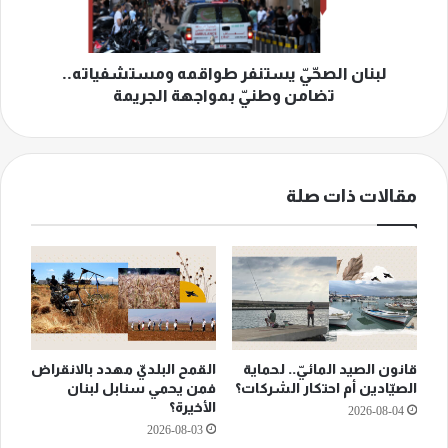
وطنيّ
بمواجهة
الجريمة
لبنان الصحّيّ يستنفر طواقمه ومستشفياته..
تضامن وطنيّ بمواجهة الجريمة
مقالات ذات صلة
قانون الصيد المائيّ.. لحماية
القمح البلديّ مهدد بالانقراض
الصيّادين أم احتكار الشركات؟
فمن يحمي سنابل لبنان
الأخيرة؟
2026-08-04
2026-08-03