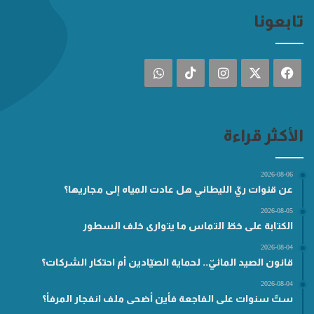
تابعونا
فيسبوك
‫X
انستقرام
‫TikTok
واتساب
الأكثر قراءة
2026-08-06
عن قنوات ريّ الليطاني هل عادت المياه إلى مجاريها؟
2026-08-05
الكتابة على خطّ التماس ما يتوارى خلف السطور
2026-08-04
قانون الصيد المائيّ.. لحماية الصيّادين أم احتكار الشركات؟
2026-08-04
ستّ سنوات على الفاجعة فأين أضحى ملف انفجار المرفأ؟