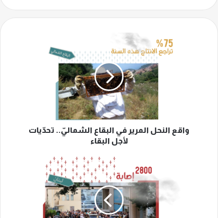
واقع
النحل
المرير
في
البقاع
الشماليّ..
تحدّيات
لأجل
البقاء
واقع النحل المرير في البقاع الشماليّ.. تحدّيات
لأجل البقاء
لبنان
الصحّيّ
يستنفر
طواقمه
ومستشفياته..
تضامن