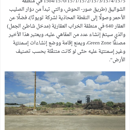
1504/1570/1571/1572/1573/1574/1575 في منطقة
الشواليق (طريق صور- الحوش، والتي تبدأ من دوّار الصليب
الأحمر وصولًا إلى النقطة المحاذية لشركة تويوتّا)، فضلًا عن
العقار 640 في منطقة الخراب العقاريّة (مدخل شاطئ الجمل)
والذي سيتمّ إنشاء عدد من المقاهي عليه، ويعتبر هذا الأخير
مصنفًا Green Zone، ويمنع إقامة ووضع إنشاءات إسمنتيّة
وغير إسمنتيّة عليه حتّى لو كانت متنقّلة بحسب تصنيف
الأرض“.