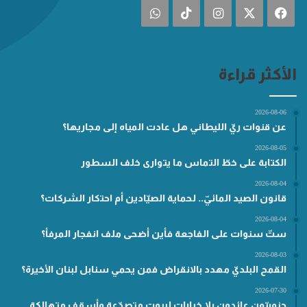
فيسبوك
‫X
انستقرام
‫TikTok
واتساب
الأكثر قراءة
2026-08-06
عن قنوات ريّ الليطاني هل عادت المياه إلى مجاريها؟
2026-08-05
الكتابة على خطّ التماس ما يتوارى خلف السطور
2026-08-04
قانون الصيد المائيّ.. لحماية الصيّادين أم احتكار الشركات؟
2026-08-04
ستّ سنوات على الفاجعة فأين أضحى ملف انفجار المرفأ؟
2026-08-03
القمح البلديّ مهدد بالانقراض فمن يحمي سنابل لبنان الأخيرة؟
2026-07-30
جنوبيّون عائدون بلا خيارات لبيوتٍ متصدّعة وأسقفٍ متهالكة