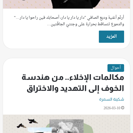
أرنّم أغنية وديع الصافي ”دار يا دار يا دار، أصحابك فين راحوا يا دار…“
والدموع تتساقط بحرارة على وجنتيّ الجافّتين…
المزيد
أحوال
مكالمات الإخلاء.. من هندسة
الخوف إلى التهديد والاختراق
سُكينة السمرة
2026-03-10