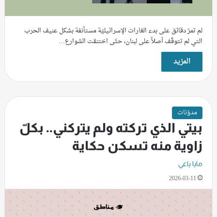
لم تمرّ دقائق على بدء الغارات الإسرائيليّة مستأنفة بشكل عنيف الحرب
التي لم تتوقّف أصلاً على لبنان، حتّى اختنقت الشوارع…
المزيد
مدوّنات
بيتي الذي تركته ولم يتركني.. بكلّ
زاوية منه تسكن حكاية
مايا ياغي
2026-03-11