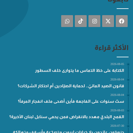
فيسبوك
‫X
انستقرام
‫TikTok
واتساب
الأكثر قراءة
2026-08-05
الكتابة على خطّ التماس ما يتوارى خلف السطور
2026-08-04
قانون الصيد المائيّ.. لحماية الصيّادين أم احتكار الشركات؟
2026-08-04
ستّ سنوات على الفاجعة فأين أضحى ملف انفجار المرفأ؟
2026-08-03
القمح البلديّ مهدد بالانقراض فمن يحمي سنابل لبنان الأخيرة؟
2026-07-30
جنوبيّون عائدون بلا خيارات لبيوتٍ متصدّعة وأسقفٍ متهالكة