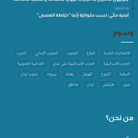
2026-07-28
أمنية مكّي: لست حكواتيّة إنّما “خيّاطة القصص”
وسوم
الانتخابات البلدية
البقاع
الجنوب
الجنوب اللبناني
الحرب
الحرب الاسرائيلية
الحرب الاسرائيلية على لبنان
الضاحية الجنوبية
النبطية
النزوح
الهرمل
بعلبك
بيروت
جنوب لبنان
صور
طرابلس
لبنان
مناطق
من نحن؟