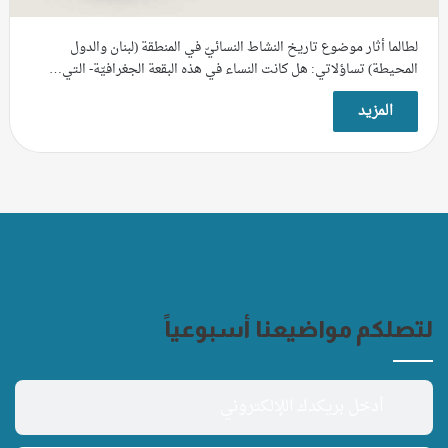
لطالما أثار موضوع تاريخ النشاط النسائيّ في المنطقة (لبنان والدول
المحيطة) تساؤلاتي: هل كانت النساء في هذه البقعة الجغرافيّة- التي…
المزيد
لتصلكم مواضيعنا أسبوعياً