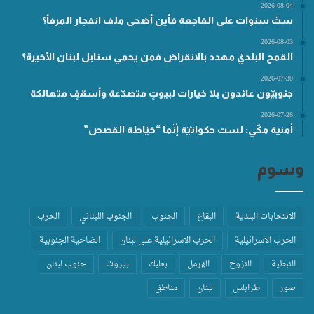
2026-08-04
ستّ سنوات على الفاجعة فأين أضحى ملف انفجار المرفأ؟
2026-08-03
القمح البلديّ مهدد بالانقراض فمن يحمي سنابل لبنان الأخيرة؟
2026-07-30
جنوبيّون عائدون بلا خيارات لبيوتٍ متصدّعة وأسقفٍ متهالكة
2026-07-28
أمنية مكّي: لست حكواتيّة إنّما “خيّاطة القصص”
وسوم
الانتخابات البلدية
البقاع
الجنوب
الجنوب اللبناني
الحرب
الحرب الاسرائيلية
الحرب الاسرائيلية على لبنان
الضاحية الجنوبية
النبطية
النزوح
الهرمل
بعلبك
بيروت
جنوب لبنان
صور
طرابلس
لبنان
مناطق