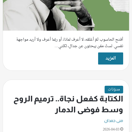
أفتح الحاسوب ثمّ أغلقه، لا أعرف لماذا، أو ربّما أعرف ولا أريد مواجهة
نفسي. لستُ ممّن يبحثون عن جدال، لكنّني…
المزيد
مدوّنات
الكتابة كفعل نجاة.. ترميم الروح
وسط فوضى الدمار
منى حمدان
2026-04-03