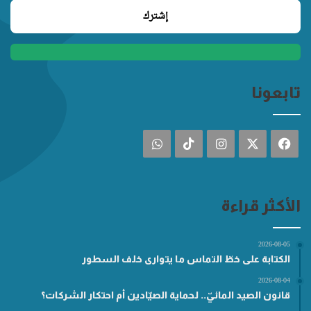
تابعونا
فيسبوك
‫X
انستقرام
‫TikTok
واتساب
الأكثر قراءة
2026-08-05
الكتابة على خطّ التماس ما يتوارى خلف السطور
2026-08-04
قانون الصيد المائيّ.. لحماية الصيّادين أم احتكار الشركات؟