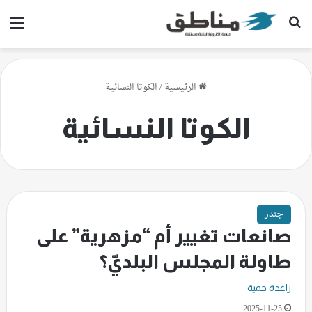
بحث عن
الق
الرئيسية
/
الكوتا النسائية
الكوتا النسائية
جندر
صانعات تغيير أم “مزهرية” على
طاولة المجلس البلديّ؟
راغدة حمية
2025-11-25