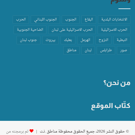
الانتخابات البلدية
البقاع
الجنوب
الجنوب اللبناني
الحرب
الحرب الاسرائيلية
الحرب الاسرائيلية على لبنان
الضاحية الجنوبية
النبطية
النزوح
الهرمل
بعلبك
بيروت
جنوب لبنان
صور
طرابلس
لبنان
مناطق
من نحن؟
كتّاب الموقع
© حقوق النشر 2026، جميع الحقوق محفوظة مناطق .نت |
تم برمجته من