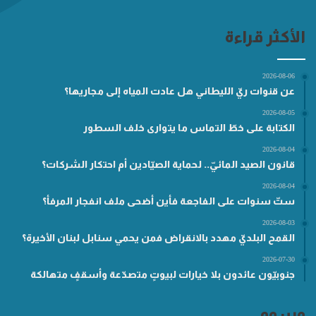
الأكثر قراءة
2026-08-06
عن قنوات ريّ الليطاني هل عادت المياه إلى مجاريها؟
2026-08-05
الكتابة على خطّ التماس ما يتوارى خلف السطور
2026-08-04
قانون الصيد المائيّ.. لحماية الصيّادين أم احتكار الشركات؟
2026-08-04
ستّ سنوات على الفاجعة فأين أضحى ملف انفجار المرفأ؟
2026-08-03
القمح البلديّ مهدد بالانقراض فمن يحمي سنابل لبنان الأخيرة؟
2026-07-30
جنوبيّون عائدون بلا خيارات لبيوتٍ متصدّعة وأسقفٍ متهالكة
وسوم