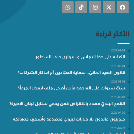
فيسبوك
‫X
انستقرام
‫TikTok
واتساب
الأكثر قراءة
2026-08-05
الكتابة على خطّ التماس ما يتوارى خلف السطور
2026-08-04
قانون الصيد المائيّ.. لحماية الصيّادين أم احتكار الشركات؟
2026-08-04
ستّ سنوات على الفاجعة فأين أضحى ملف انفجار المرفأ؟
2026-08-03
القمح البلديّ مهدد بالانقراض فمن يحمي سنابل لبنان الأخيرة؟
2026-07-30
جنوبيّون عائدون بلا خيارات لبيوتٍ متصدّعة وأسقفٍ متهالكة
2026-07-28