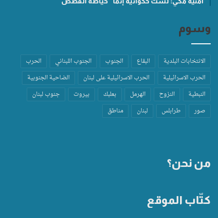
أمنية مكّي: لست حكواتيّة إنّما “خيّاطة القصص”
وسوم
الانتخابات البلدية
البقاع
الجنوب
الجنوب اللبناني
الحرب
الحرب الاسرائيلية
الحرب الاسرائيلية على لبنان
الضاحية الجنوبية
النبطية
النزوح
الهرمل
بعلبك
بيروت
جنوب لبنان
صور
طرابلس
لبنان
مناطق
من نحن؟
كتّاب الموقع