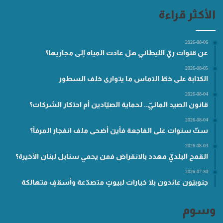
الأكثر قراءة
2026-08-06
عن قنوات ريّ الليطاني هل عادت المياه إلى مجاريها؟
2026-08-05
الكتابة على خطّ التماس ما يتوارى خلف السطور
2026-08-04
قانون الصيد المائيّ.. لحماية الصيّادين أم احتكار الشركات؟
2026-08-04
ستّ سنوات على الفاجعة فأين أضحى ملف انفجار المرفأ؟
2026-08-03
القمح البلديّ مهدد بالانقراض فمن يحمي سنابل لبنان الأخيرة؟
2026-07-30
جنوبيّون عائدون بلا خيارات لبيوتٍ متصدّعة وأسقفٍ متهالكة
وسوم