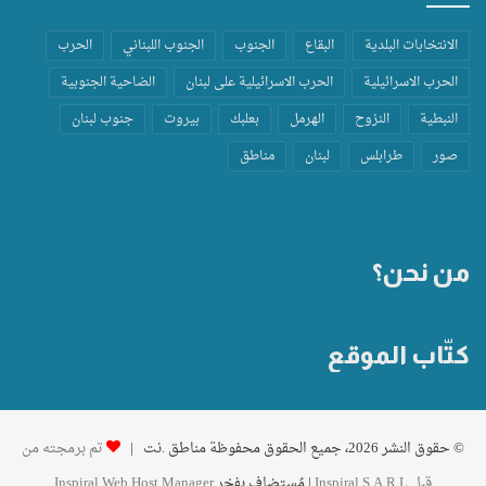
الانتخابات البلدية
البقاع
الجنوب
الجنوب اللبناني
الحرب
الحرب الاسرائيلية
الحرب الاسرائيلية على لبنان
الضاحية الجنوبية
النبطية
النزوح
الهرمل
بعلبك
بيروت
جنوب لبنان
صور
طرابلس
لبنان
مناطق
من نحن؟
كتّاب الموقع
© حقوق النشر 2026، جميع الحقوق محفوظة مناطق .نت |
تم برمجته من
قِبل Inspiral S.A.R.L
| مُستضاف بفخر
Inspiral Web Host Manager