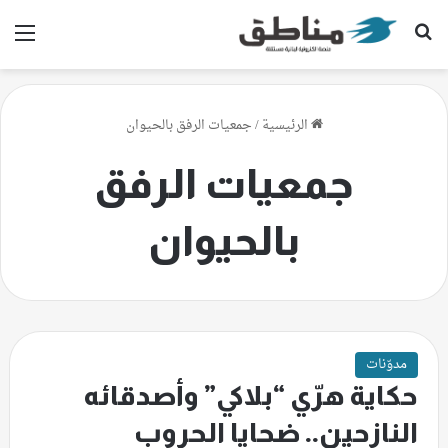
بحث عن
الق
الرئيسية
/
جمعيات الرفق بالحيوان
جمعيات الرفق
بالحيوان
مدوّنات
حكاية هرّي “بلاكي” وأصدقائه
النازحين.. ضحايا الحروب