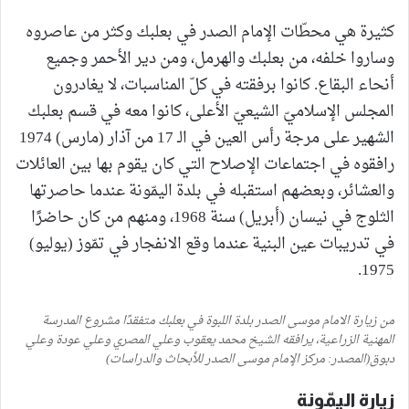
كثيرة هي محطّات الإمام الصدر في بعلبك وكثر من عاصروه
وساروا خلفه، من بعلبك والهرمل، ومن دير الأحمر وجميع
أنحاء البقاع. كانوا برفقته في كلّ المناسبات، لا يغادرون
المجلس الإسلاميّ الشيعيّ الأعلى، كانوا معه في قسم بعلبك
الشهير على مرجة رأس العين في الـ 17 من آذار (مارس) 1974
رافقوه في اجتماعات الإصلاح التي كان يقوم بها بين العائلات
والعشائر، وبعضهم استقبله في بلدة اليمّونة عندما حاصرتها
الثلوج في نيسان (أبريل) سنة 1968، ومنهم من كان حاضرًا
في تدريبات عين البنية عندما وقع الانفجار في تمّوز (يوليو)
1975.
من زيارة الامام موسى الصدر بلدة اللبوة في بعلبك متفقدًا مشروع المدرسة
المهنية الزراعية، يرافقه الشيخ محمد يعقوب وعلي المصري وعلي عودة وعلي
دبوق(المصدر: مركز الإمام موسى الصدر للأبحاث والدراسات)
زيارة اليمّونة