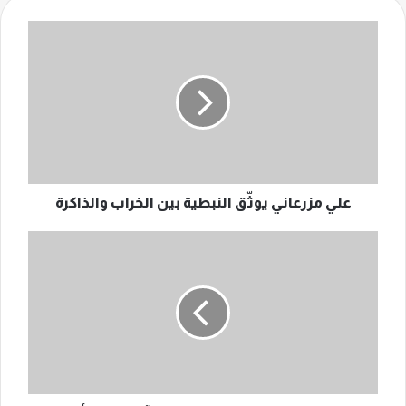
علي
مزرعاني
يوثّق
النبطية
بين
الخراب
والذاكرة
علي مزرعاني يوثّق النبطية بين الخراب والذاكرة
مسرحيّة
خيال
صحرا
لجورج
خبّاز
مرآة
الحرب
وأوهام
الصورة