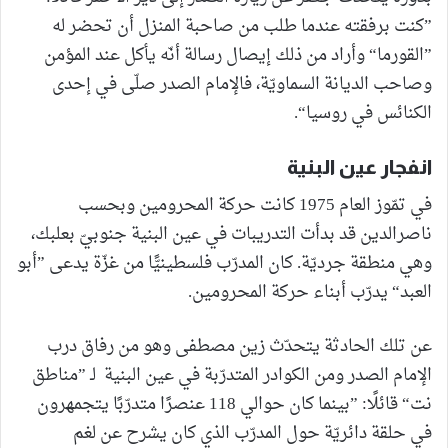
”كنت برفقته عندما طلب من صاحبة المنزل أن تحضر له
”القورما“ وأراد من ذلك إيصال رسالة أنّه يأكل عند المؤمن
وصاحب الديانة السماويّة، فالإمام الصدر صلّى في إحدى
الكنائس في روسيا“.
انفجار عين البنية
في تمّوز العام 1975 كانت حركة المحرومين وبحسب
ناصرالدين قد بدأت التدريبات في عين البنية جنوبيّ بعلبك،
وهي منطقة جرديّة. كان المدرّب فلسطينيًّا من غزّة يدعى ”أبو
العبد“ يدرّب أبناء حركة المحرومين.
عن تلك الحادثة يتحدّث زين مصطفى وهو من رفاق درب
الإمام الصدر ومن الكوادر المتدرّبة في عين البنية لـ ”مناطق
نت“ قائلًا: ”بينما كان حوالي 118 عنصرًا متدرّبًا يتجمهرون
في حلقة دائريّة حول المدرّب الذي كان يشرح عن لغم