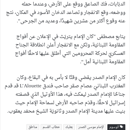
الدبّابات، فكّ الصاعق ووقع على الأرض، وعندما حمله
ووضعه، وقع الانفجار وتصاعد الدخان الأسود في المكان، نتج
عنه وقوع أكثر من عشرين شهيدًا، وعديد من الجرحى“.
يتابع مصطفى ”كان الإمام يتريّث في الإعلان عن أفواج
المقاومة اللبنانيّة، ولكن مع الانفجار أعلن انطلاقة الجناح
العسكريّ لحركة المحرومين التي أطلق عليها لاحقًا أفواج
المقاومة اللبنانية أمل“.
كان الإمام الصدر يقضي وقتًا لا بأس به في البقاع، وكان
المغترب اللبنانيّ عصام صقر صاحب فندق L’Alouette قد قدم
جناحًا للإمام الصدر ليمكث فيه، هذا الأوتيل الذي قصفته
إسرائيل لاحقًا، وقدّم صاحبه الأرض لسماحة الإمام حيث
بنيت عليها مدينة الإمام الصدر وثانويّة الشيخ محمّد يعقوب.
الوسوم
الإمام موسى الصدر
بعلبك
خطاب القسم
مناطق