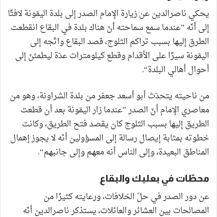
يحكي ناصرالدين عن زيارة الإمام الصدر إلى بلدة اليمّونة لافتًا
إلى أنّه ”عندما سمع سماحته أنّ هناك بلدة في البقاع انقطعت
الطرق إليها بسبب تراكم الثلوج، قصد البقاع واتّجه إلى
اليمّونة سيرًا على الأقدام وقطع كيلومترات عدّة ليطمئنّ إلى
أحوال أهالي البلدة“.
من ناحيته يتحدّث أبو أسعد جعفر من بلدة الشراونة، وهو من
معاصري الإمام أنّ الصدر ”عندما زار اليمّونة بعد أن قطعت
الطريق إليها بسبب الثلوج كان يقصد فتح الطريق، وكانت
خطوته بمثابة إيصال رسالة إلى المسؤولين أنّه لا يجوز إهمال
المناطق البعيدة، وإلى الناس أنه معهم وإلى جانبهم“.
محطّات في بعلبك والبقاع
عن دور الصدر في حلّ الخلافات، ورعايته كثيرًا من
المصالحات بين العشائر والعائلات، يستذكر ناصرالدين أنّه