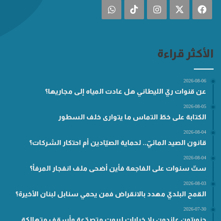
فيسبوك
‫X
انستقرام
‫TikTok
واتساب
الأكثر قراءة
2026-08-06
عن قنوات ريّ الليطاني هل عادت المياه إلى مجاريها؟
2026-08-05
الكتابة على خطّ التماس ما يتوارى خلف السطور
2026-08-04
قانون الصيد المائيّ.. لحماية الصيّادين أم احتكار الشركات؟
2026-08-04
ستّ سنوات على الفاجعة فأين أضحى ملف انفجار المرفأ؟
2026-08-03
القمح البلديّ مهدد بالانقراض فمن يحمي سنابل لبنان الأخيرة؟
2026-07-30
جنوبيّون عائدون بلا خيارات لبيوتٍ متصدّعة وأسقفٍ متهالكة