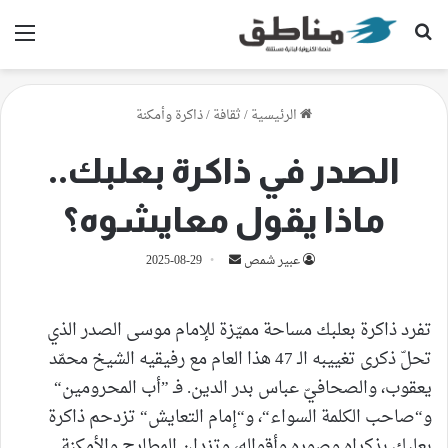
بحث عن
الق
الرئيسية
/
ثقافة
/
ذاكرة وأمكنة
الصدر في ذاكرة بعلبك..
ماذا يقول معايشوه؟
أرسل
عبير شمص
2025-08-29
بريدا
إلكترونيا
تفرد ذاكرة بعلبك مساحة مميّزة للإمام موسى الصدر الذي
تحلّ ذكرى تغييبه الـ 47 هذا العام مع رفيقيه الشيخ محمّد
يعقوب، والصحافيّ عباس بدر الدين. فـ ”أب المحرومين“
و“صاحب الكلمة السواء“، و“إمام التعايش“ تزدحم ذاكرة
بعلبك بذكراه وصوره وأقواله، وتزدان المطارح والأمكنة