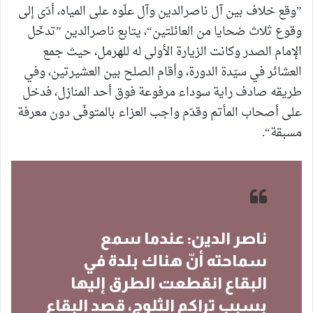
”وقع خلاف بين آل ناصرالدين وآل علّوه على المياه، أدّى إلى
وقوع ثلاث ضحايا من العائلتين“، يتابع ناصرالدين ”تدخّل
الإمام الصدر وكانت الزيارة الأولى له للهرمل، حيث جمع
العشائر في سيّدة الدورة، وأقام الصلح بين العشيرتين، وفي
طريقه صادف راية سوداء مرفوعة فوق أحد المنازل، فدخل
على أصحاب المأتم وقدّم واجب العزاء بالمتوفّى دون معرفة
مسبقة“.
ناصر الدين: عندما سمع
سماحته أنّ هناك بلدة في
البقاع انقطعت الطرق إليها
بسبب تراكم الثلوج، قصد البقاع