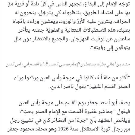
توجّه الإمام إلى البقاع، تجمهر الناس في كلّ بلدة أو قرية مرّ
بها على امتداد الطريق، ينتظرونه كي يترجّل، ينحرون له
الخراف، ينثرون عليه الأرزّ والورود، ويمشون وراءه باتّجاه
بعلبك، هذه الاستقبالات المتتالية والعفويّة جعلته يتأخّر
ساعتين عن توقيت المهرجان، والجميع بالانتظار دون ملل
يتوقون إلى رؤيته“.
حشد من أهالي بعلبك يستقبلون الإمام موسى الصدر لأداء القسم في رأس العين
”أكثر من مئة ألف كانوا في مرجة رأس العين وردّدوا وراء
الصدر القسم الشهير“ يقول ناصر الدين.
يصف أبو أسعد جعفر يوم القسم على مرجة رأس العين
فيقول ”جماهير غفيرة أقسمت مع الإمام الصدر بحبّ“،
ويلخّص المشهد بأنّ ”جزءًا من العشائر كان في تشييع رجل
من رجال ثورة الاستقلال سنة 1926 وهو محمّد محمود جعفر