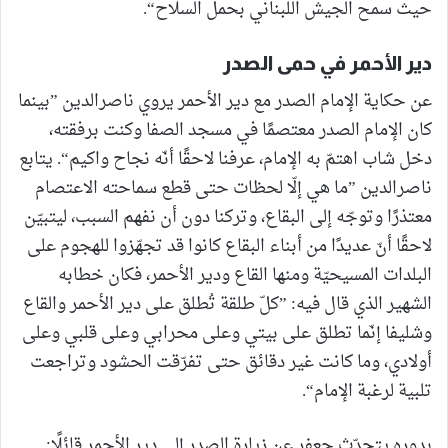
حيث سمح الجيش اللبناني بحمل السلاح“.
دير الأحمر في حمى الصدر
عن حكاية الإمام الصدر مع دير الأحمر يروي ناصرالدين ”بينما
كان الإمام الصدر معتصمًا في مسجد الصفا وكنت برفقته،
دخل شاب اهتمّ به الإمام، عرفنا لاحقًا أنّه نجاح واكيم“. يتابع
ناصرالدين ”ما هي إلّا لحظات حتى قطع سماحته الاعتصام
معتذرًا وتوجّه إلى البقاع، وتركنا دون أن نفهم السبب، ليتبيّن
لاحقًا أنّ عديدًا من أبناء البقاع كانوا قد تجهّزوا للهجوم على
البلدات المسيحيّة ومنها القاع ودير الأحمر، فكان خطابه
الشهير الذي قال فيه: ”كلّ طلقة تُطلق على دير الأحمر والقاع
وشليفا إنّما تطلق على بيتي وعلى محرابي وعلى قلبي وعلى
أولادي، وما كانت غير دقائق حتى تفرّقت الحشود وتراجعت
تلبية لرغبة الإمام“.
بدوره يتحدّث جعفر عن زيارة الصدر إلى دير الأحمر قائلًا: