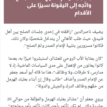
واتّجه إلى اليمّونة سيرًا على
الأقدام
يضيف ناصرالدين ”رافقته في إحدى جلسات الصلح بين أهل
فنيدق، حيث طلب الأهالي أن يتدخّل شخصيًّا، وكان ذلك،
فكانوا مسرورين بتلبية الإمام الصدر وتمّ الصلح“.
”كان بمثابة الأب الروحيّ للعشائر، استبشروا خيرًا به، بعدما
كانوا يعانون من الإهمال على مدى السياسات الماضية، إذ لا
مدارس، لا طرقات، ولا وظائف“، هذا ما قاله أبو أسعد جعفر
عن الإمام الصدر وأضاف ”طالب وقال إنّ أبناء بعلبك الهرمل
من حقّهم وظائف الدرك والجيش والدولة“.
يروي جعفر أنّ ”عشائر بعلبك الهرمل والمؤلّفة من حوالي 20
عشيرة والتي لم تكن تأتمر بأحد، كانت تأتمر بأمر سماحته“.