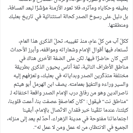
بطيفه وحكاياه ومآثره، فلا تعود الأزمنة مؤشّرًا لبعد المسافة،
بل دليل على رسوخ الصدر كحالة استثنائيّة في تاريخ بعلبك
ومنطقتها.
ككلّ آب من كلّ عام، منذ تغييبه، تحلّ الذكرى هذا العام،
تُستعاد فيها أقوال الإمام وشعاراته ومواقفه، وأبرز الأحداث
التي كان حاضرًا فيها. لكن على الضفة الأخرى هناك في
مناطق الأطراف النائية، ثمّة أناس يحيون الذكرى بطريقة
مختلفة متذكّرين الصدر وبداياته في بعلبك، وتعرّفهم إليه
والسير وراءه والتفيّؤ بعمامته. يصف ابن الهرمل أبو هيثم
ناصرالدين وهو من رفاق درب الإمام الصدر واقعة اختفائه لـ
”مناطق نت“ فيقول: ”كان كعاصفةٍ عصفت بنا، أعمت قلوبنا،
كبّلتنا، عندما تلقّينا خبر فقدان الاتّصال بالإمام، أبقينا
اجتماعاتنا مفتوحة في مدينة الزهراء، أحدٌ لم يعد إلى منزله،
الجميع في الانتظار، من له عمل ومن لا عمل له“.