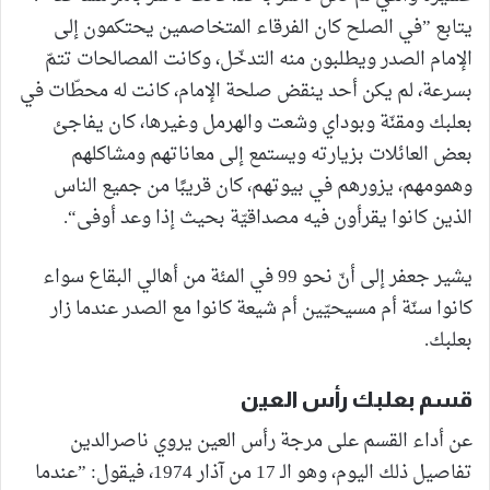
يتابع ”في الصلح كان الفرقاء المتخاصمين يحتكمون إلى
الإمام الصدر ويطلبون منه التدخّل، وكانت المصالحات تتمّ
بسرعة، لم يكن أحد ينقض صلحة الإمام، كانت له محطّات في
بعلبك ومقنّة وبوداي وشعت والهرمل وغيرها، كان يفاجئ
بعض العائلات بزيارته ويستمع إلى معاناتهم ومشاكلهم
وهمومهم، يزورهم في بيوتهم، كان قريبًا من جميع الناس
الذين كانوا يقرأون فيه مصداقيّة بحيث إذا وعد أوفى“.
يشير جعفر إلى أنّ نحو 99 في المئة من أهالي البقاع سواء
كانوا سنّة أم مسيحيّين أم شيعة كانوا مع الصدر عندما زار
بعلبك.
قسم بعلبك رأس العين
عن أداء القسم على مرجة رأس العين يروي ناصرالدين
تفاصيل ذلك اليوم، وهو الـ 17 من آذار 1974، فيقول: ”عندما