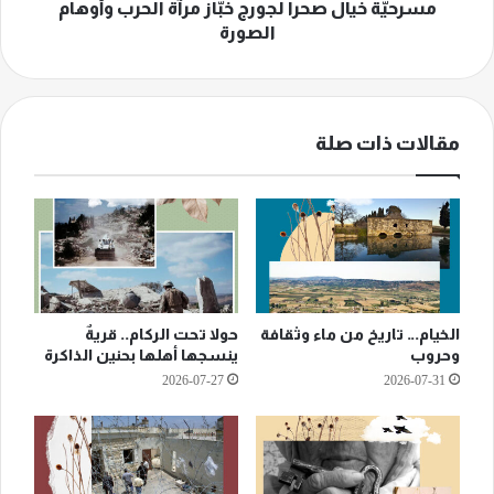
مسرحيّة خيال صحرا لجورج خبّاز مرآة الحرب وأوهام
الصورة
مقالات ذات صلة
الخيام… تاريخ من ماء وثقافة
حولا تحت الركام.. قريةٌ
وحروب
ينسجها أهلها بحنين الذاكرة
2026-07-27
2026-07-31