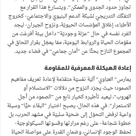
تجاوز حدود الجدوى والممكن“. ويتسارع هذا القرار مع
التفكّك التدريجيّ لشبكة الدعم البنيويّ والاجتماعيّ- كخروج
الأطبّاء، إغلاق المؤسّسات الحيويّة، ونزوح الجيران- ليجد
الفرد نفسه في حال ”عزلة وجوديّة“ داخل بيئة أفرغت من
مقوّمات الحياة والروابط اليوميّة، ممّا يعجّل بقرار اللحاق في
المجموع النازح بحثًا عن ”أمان جماعيّ“ في فضاء جديد.
إعادة الهيكلة المعرفية للمقاومة
يمارس“ العبّاوي“ آليّة نفسيّة متقدّمة لإعادة تعريف مفاهيم
الصمود؛ حيث يجرّد النزوح من دلالات ”الاستسلام أو
الهروب“، ليعيد تأطيره كخيار نابع من ”الصمود من أجل
الاستمرار“. في هذه الحال، يصبح اختيار ”البقاء حيًّا“ وسيلة
واعية لرفض التحوّل إلى ضحيّة سلبيّة في مشهد الحرب، بل
خطوة شجاعة- على رغم مرارتها وقسوتها السيكولوجيّة-
لحفظ الوجود الإنسانيّ، وضمان القدرة على مواصلة الحياة