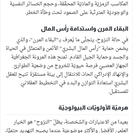
المكاسب الرمزيّة والمادّيّة المحقّقة، وحجم الخسائر النفسيّة
والوجوديّة المترتّبة على الصمود تحت وطأة الخطر.
البقاء المرن واستدامة رأس المال
في حالة النزوح، يتجلّى ما يُعرف بـ“البقاء المرن“، والذي
يضمن حماية ”رأس المال البشريّ“ الأثمن والمتمثّل في الحياة
والجسد وحماية الجيل القادم. تمنح هذه المرونة الجغرافيّة
الجهاز العصبيّ فرصة حيويّة للخروج من وضعيّة الطوارئ
والإنهاك الإدراكيّ الحادّ، للانتقال إلى بيئة مستقرّة تتيح للعقل
البشريّ استعادة التوازن والبدء في التخطيط العقلانيّ
للمستقبل.
هرميّة الأولويّات البيولوجيّة
بعيدا من الاعتبارات والشخصنة، يظلّ ”النزوح“ هو الخيار
العلميّ الأفضل والأكثر موضوعيّة عندما يصبح التهديد حتميًّا،