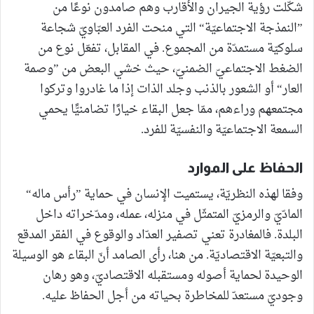
شكّلت رؤية الجيران والأقارب وهم صامدون نوعًا من
”النمذجة الاجتماعيّة“ التي منحت الفرد العبّاويّ شجاعة
سلوكيّة مستمدّة من المجموع. في المقابل، تفعّل نوع من
الضغط الاجتماعيّ الضمنيّ، حيث خشي البعض من ”وصمة
العار“ أو الشعور بالذنب وجلد الذات إذا ما غادروا وتركوا
مجتمعهم وراءهم، ممّا جعل البقاء خيارًا تضامنيًّا يحمي
السمعة الاجتماعيّة والنفسيّة للفرد.
الحفاظ على الموارد
وفقا لهذه النظريّة، يستميت الإنسان في حماية ”رأس ماله“
المادّيّ والرمزيّ المتمثّل في منزله، عمله، ومدّخراته داخل
البلدة. فالمغادرة تعني تصفير العدّاد والوقوع في الفقر المدقع
والتبعيّة الاقتصاديّة. من هنا، رأى الصامد أنّ البقاء هو الوسيلة
الوحيدة لحماية أصوله ومستقبله الاقتصاديّ، وهو رهان
وجوديّ مستعدّ للمخاطرة بحياته من أجل الحفاظ عليه.