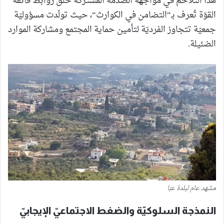
هذا التلاحم في مواجهة الصدمة المشتركة خلق روابط فائقة
القوّة تُعرف بـ“التضامن في الكوارث“، حيث تولّدت مسؤوليّة
جمعيّة تتجاوز الفرديّة لتأمين حماية المجتمع ومشاركة الموارد
الضئيلة.
مشهد عام لبلدة عبّا
النمذجة السلوكيّة والضغط الاجتماعيّ الإيجابيّ