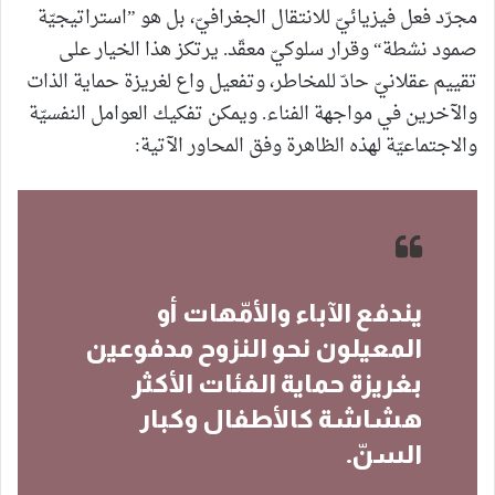
مجرّد فعل فيزيائيّ للانتقال الجغرافيّ، بل هو ”استراتيجيّة
صمود نشطة“ وقرار سلوكيّ معقّد. يرتكز هذا الخيار على
تقييم عقلانيّ حادّ للمخاطر، وتفعيل واع لغريزة حماية الذات
والآخرين في مواجهة الفناء. ويمكن تفكيك العوامل النفسيّة
والاجتماعيّة لهذه الظاهرة وفق المحاور الآتية:
يندفع الآباء والأمّهات أو
المعيلون نحو النزوح مدفوعين
بغريزة حماية الفئات الأكثر
هشاشة كالأطفال وكبار
السنّ.