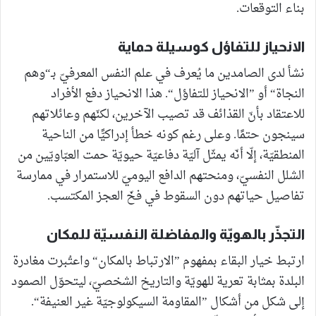
بناء التوقعات.
الانحياز للتفاؤل كوسيلة حماية
نشأ لدى الصامدين ما يُعرف في علم النفس المعرفيّ بـ“وهم
النجاة“ أو ”الانحياز للتفاؤل“. هذا الانحياز دفع الأفراد
للاعتقاد بأنّ القذائف قد تصيب الآخرين، لكنّهم وعائلاتهم
سينجون حتمًا. وعلى رغم كونه خطأ إدراكيًّا من الناحية
المنطقيّة، إلّا أنّه يمثّل آليّة دفاعيّة حيويّة حمت العبّاويّين من
الشلل النفسيّ، ومنحتهم الدافع اليوميّ للاستمرار في ممارسة
تفاصيل حياتهم دون السقوط في فخّ العجز المكتسب.
التجذّر بالهويّة والمفاضلة النفسيّة للمكان
ارتبط خيار البقاء بمفهوم ”الارتباط بالمكان“ واعتُبرت مغادرة
البلدة بمثابة تعرية للهويّة والتاريخ الشخصيّ، ليتحوّل الصمود
إلى شكل من أشكال ”المقاومة السيكولوجيّة غير العنيفة“.