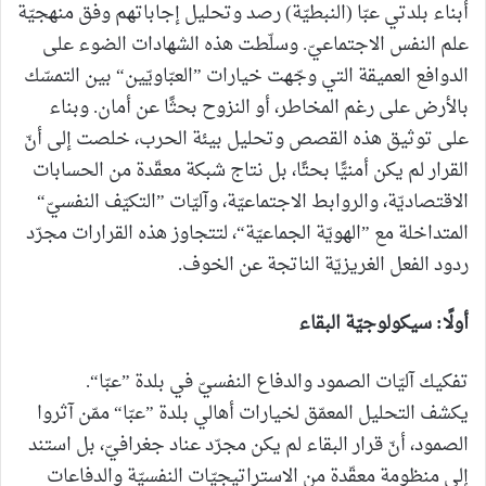
أبناء بلدتي عبّا (النبطيّة) رصد وتحليل إجاباتهم وفق منهجيّة
علم النفس الاجتماعيّ. وسلّطت هذه الشهادات الضوء على
الدوافع العميقة التي وجّهت خيارات ”العبّاويّين“ بين التمسّك
بالأرض على رغم المخاطر، أو النزوح بحثًا عن أمان. وبناء
على توثيق هذه القصص وتحليل بيئة الحرب، خلصت إلى أنّ
القرار لم يكن أمنيًّا بحتًا، بل نتاج شبكة معقّدة من الحسابات
الاقتصاديّة، والروابط الاجتماعيّة، وآليّات ”التكيّف النفسيّ“
المتداخلة مع ”الهويّة الجماعيّة“، لتتجاوز هذه القرارات مجرّد
ردود الفعل الغريزيّة الناتجة عن الخوف.
أولًا: سيكولوجيّة البقاء
تفكيك آليّات الصمود والدفاع النفسيّ في بلدة ”عبّا“.
يكشف التحليل المعمّق لخيارات أهالي بلدة ”عبّا“ ممّن آثروا
الصمود، أنّ قرار البقاء لم يكن مجرّد عناد جغرافيّ، بل استند
إلى منظومة معقّدة من الاستراتيجيّات النفسيّة والدفاعات