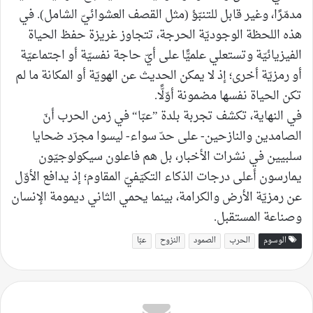
مدمّرًا، وغير قابل للتنبّؤ (مثل القصف العشوائيّ الشامل). في
هذه اللحظة الوجوديّة الحرجة، تتجاوز غريزة حفظ الحياة
الفيزيائيّة وتستعلي علميًّا على أيّ حاجة نفسيّة أو اجتماعيّة
أو رمزيّة أخرى؛ إذ لا يمكن الحديث عن الهويّة أو المكانة ما لم
تكن الحياة نفسها مضمونة أوّلًّا.
في النهاية، تكشف تجربة بلدة ”عبّا“ في زمن الحرب أنّ
الصامدين والنازحين- على حدّ سواء- ليسوا مجرّد ضحايا
سلبيين في نشرات الأخبار، بل هم فاعلون سيكولوجيّون
يمارسون أعلى درجات الذكاء التكيّفيّ المقاوم؛ إذ يدافع الأوّل
عن رمزيّة الأرض والكرامة، بينما يحمي الثاني ديمومة الإنسان
وصناعة المستقبل.
الوسوم
الحرب
الصمود
النزوح
عبّا