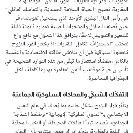
للأولويّات الإدراكيّة لتعريف ”المورد الأثمن“. فوفقًا لهذه
المقاربة، تصبح ”الحياة، السلامة الجسديّة، والتماسك العائليّ“
هي رأس المال البشريّ الأوحد الذي يستحيل تعويضه، في
حين تُصنّف المنازل والمدّخرات العينيّة كموارد ثانويّة قابلة
للتعمير والتعويض لاحقًا. يترافق هذا التحوّل مع دافع واع
لتجنّب ”الاستنزاف الكامل“ للقدرات؛ إذ يختار الفرد النزوح
كخطوة استباقيّة قبل أن تتلاشى طاقته الاقتصاديّة والنفسيّة
بالكامل، مفضّلًا استثمار ما تبقّى من هذه الموارد الشحيحة في
تأسيس حياة موقّتة، بدلًا من المغامرة بهدرها كاملة داخل
الجغرافيا المحاصرة.
التفكّك الشبكيّ والمحاكاة السلوكيّة الجماعيّة
يتأثّر قرار النزوح بشكل حاسم بما يُعرف في علم النفس
الاجتماعيّ بـ“العدوى السلوكيّة الإيجابيّة“ وضغط النمذجة
الجماعيّة. فعندما تبدأ العائلات المحيطة، أو النخب المحلّيّة
في البلدة بالمغادرة، يتولّد إدراك جمعيّ متتابع بأنّ ”البقاء