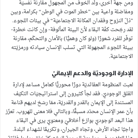
ومن جهة أخرى، ولّد الخوف من المجهول مقارنة نفسيّة
ومفاضلة واعية بين ”خطر الموت في الوطن“ بكرامة، وبين
”ذلّ النزوح وفقدان المكانة الاجتماعيّة“ في بيئات اللجوء.
لقد رجّحت كفّة البقاء لأنّ البيئة المألوفة- وإن كانت خطرة-
توفّر للفرد شعورًا (ولو كان وهميًّا) بالأمان والتحكّم، مقارنة
ببيئة اللجوء المجهولة التي تسلب الإنسان سيادته ورمزيّته
الاجتماعيّة.
الإدارة الوجوديّة والدعم الإيمانيّ
لعبت المنظومة العقائديّة دورًا محوريًّا كعامل مساعد لإدارة
القلق الوجوديّ. فقد لجأ كثيرون إلى استراتيجيّات التكيّف
المستندة إلى الإيمان بالقدر والقدريّة، ممّا رسّخ لديهم قناعة
بأنّ عمر الإنسان محدّد مسبقًا، وبالتالي فلا معنى للهروب. تعزّز
هذا البعد الوجوديّ بوازع أخلاقيّ ومعنويّ يرى في البقاء
واجبًا تجاه الأرض، وتجاه الجيران، وتكريمًا لشهداء البلدة.