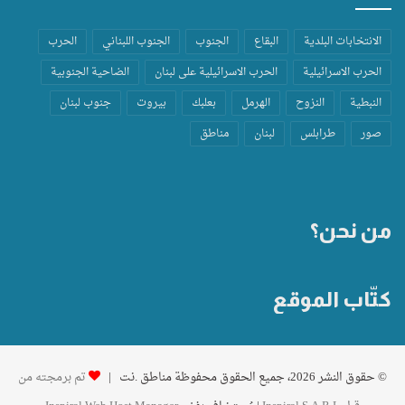
الانتخابات البلدية
البقاع
الجنوب
الجنوب اللبناني
الحرب
الحرب الاسرائيلية
الحرب الاسرائيلية على لبنان
الضاحية الجنوبية
النبطية
النزوح
الهرمل
بعلبك
بيروت
جنوب لبنان
صور
طرابلس
لبنان
مناطق
من نحن؟
كتّاب الموقع
© حقوق النشر 2026، جميع الحقوق محفوظة مناطق .نت |
تم برمجته من