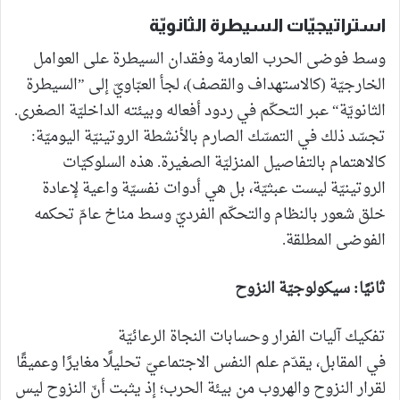
استراتيجيّات السيطرة الثانويّة
وسط فوضى الحرب العارمة وفقدان السيطرة على العوامل
الخارجيّة (كالاستهداف والقصف)، لجأ العبّاويّ إلى ”السيطرة
الثانويّة“ عبر التحكّم في ردود أفعاله وبيئته الداخليّة الصغرى.
تجسّد ذلك في التمسّك الصارم بالأنشطة الروتينيّة اليوميّة:
كالاهتمام بالتفاصيل المنزليّة الصغيرة. هذه السلوكيّات
الروتينيّة ليست عبثيّة، بل هي أدوات نفسيّة واعية لإعادة
خلق شعور بالنظام والتحكّم الفرديّ وسط مناخ عامّ تحكمه
الفوضى المطلقة.
ثانيًا: سيكولوجيّة النزوح
تفكيك آليات الفرار وحسابات النجاة الرعائيّة
في المقابل، يقدّم علم النفس الاجتماعيّ تحليلًا مغايرًا وعميقًا
لقرار النزوح والهروب من بيئة الحرب؛ إذ يثبت أنّ النزوح ليس