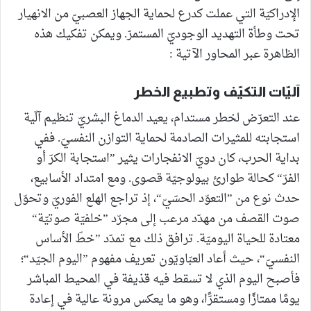
الإدراكيّة التي عملت كدرع لحماية الجهاز العصبيّ من الانهيار
تحت وطأة التهديد الوجوديّ المستمرّ. ويمكن تفكيك هذه
الظاهرة عبر المحاور الآتية :
آليّات التكيّف وتطبيع الخطر
عند التعرّض لخطر مستدام، يعيد الدماغ البشريّ تنظيم آلّية
استجابته للمثيرات الصادمة لحماية التوازن النفسيّ. ففي
بداية الحرب، كان دويّ الانفجارات يثير ”استجابة الكرّ أو
الفرّ“ كحالة طوارئ بيولوجيّة قصوى. ومع امتداد الأسابيع،
حدث نوع من ”التعوّد الحسّيّ“، إذ تراجع الهلع الفوريّ وتحوّل
صوت القصف من مهدّد مرعب إلى مجرّد ”خلفيّة صوتيّة“
معتادة للحياة اليوميّة. ترافق ذلك مع تمدّد ”خطّ الأساس
النفسيّ“، حيث أعاد العبّاويّون تعريف مفهوم ”اليوم الجيّد“؛
فأصبح اليوم الذي لا تسقط فيه قذيفة في المحيط المباشر
يومًا ممتازًا ومستقرًّا، وهو ما يعكس مرونة عالية في إعادة