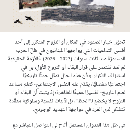
تحوّل خيار الصمود في المكان أو النزوح المتكرّر إلى أحد
أقسى التداعيات التي يواجهها اللبنانيّون في ظلّ الحرب
المستمرّة منذ ثلاث سنوات (2023 – 2026). فالأزمة الحقيقيّة
لم تعد تقتصر على قرار البقاء أو النزوح الأوّل، بل في
استنزاف التكرار. ولأنّ هذه الحال تمثّل حدثًا تاريخيًّا –
اجتماعيًّا مفصليًّا، يقدّم علم النفس الاجتماعيّ- كعلم مساعد
لعلم التاريخ- تفسيرًا عميقًا للظاهرة؛ إذ يثبت أنّ البقاء أو
النزوح لا يخضع لـ“الحظ“، بل لآليّات نفسيّة وسلوكيّة معقّدة
تتشكّل لدى الفرد في مواجهة التهديد الوجوديّ.
في ظلّ هذا العدوان المستمرّ، أتاح لي التواصل المباشر مع