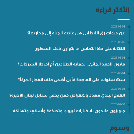
الأكثر قراءة
2026-08-06
عن قنوات ريّ الليطاني هل عادت المياه إلى مجاريها؟
2026-08-05
الكتابة على خطّ التماس ما يتوارى خلف السطور
2026-08-04
قانون الصيد المائيّ.. لحماية الصيّادين أم احتكار الشركات؟
2026-08-04
ستّ سنوات على الفاجعة فأين أضحى ملف انفجار المرفأ؟
2026-08-03
القمح البلديّ مهدد بالانقراض فمن يحمي سنابل لبنان الأخيرة؟
2026-07-30
جنوبيّون عائدون بلا خيارات لبيوتٍ متصدّعة وأسقفٍ متهالكة
وسوم