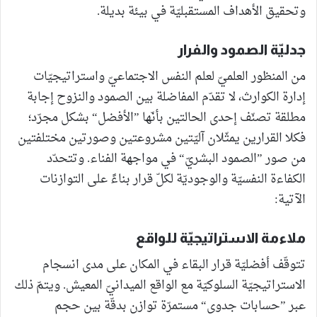
وتحقيق الأهداف المستقبليّة في بيئة بديلة.
جدليّة الصمود والفرار
من المنظور العلميّ لعلم النفس الاجتماعيّ واستراتيجيّات
إدارة الكوارث، لا تقدّم المفاضلة بين الصمود والنزوح إجابة
مطلقة تصنّف إحدى الحالتين بأنّها ”الأفضل“ بشكل مجرّد؛
فكلا القرارين يمثّلان آليّتين مشروعتين وصورتين مختلفتين
من صور ”الصمود البشريّ“ في مواجهة الفناء. وتتحدّد
الكفاءة النفسيّة والوجوديّة لكلّ قرار بناءً على التوازنات
الآتية:
ملاءمة الاستراتيجيّة للواقع
تتوقّف أفضليّة قرار البقاء في المكان على مدى انسجام
الاستراتيجيّة السلوكيّة مع الواقع الميدانيّ المعيش. ويتمّ ذلك
عبر ”حسابات جدوى“ مستمرّة توازن بدقّة بين حجم