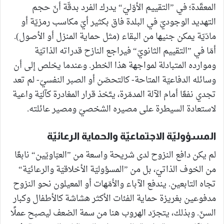
المعقّدة؛ في ”التقييم الأوّليّ“ يدرك الفرد بدقّة أنّ حجم
التهديد الوجوديّ في البلدة فاق بكثير أيّ مكاسب رمزيّة أو
مادّيّة يمكن جنيها من البقاء (مثل حماية المنزل أو الأصول).
أمّا في ”التقييم الثانويّ“ فيراجع النازح قدراته الذاتيّة
وموارده المتبادلة لمواجهة هذا الخطر. وعندما يخلص إلى أن
وسائله الدفاعيّة المتاحة- كالتحصّن أو الصبر النفسيّ- لم تعد
تجدي نفعًا أمام الآلة المدمّرة، يتّخذ قرار المغادرة كآليّة واعية
لاستعادة السيطرة على مصيره الشخصيّ ومصير عائلته.
المسؤوليّة الاجتماعيّة والحماية الرعائيّة
لم يكن دافع النزوح لدى شريحة واسعة من ”العبّاويّين“ نابعًا
من الخوف الذاتيّ، بل من ”المسؤوليّة الأخلاقيّة والرعائيّة“
تجاه التابعين. يندفع الآباء والأمّهات أو المعيلون نحو النزوح
مدفوعين بغريزة حماية الفئات الأكثر هشاشة كالأطفال وكبار
السنّ. وبذلك، يتجرّد الهروب هنا من سمة الضعف ليصبح عملًا