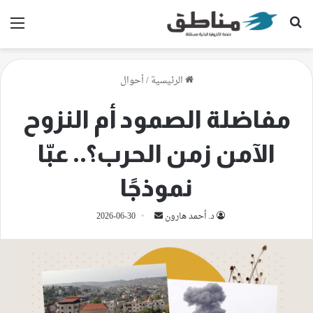
بحث عن
الق
الرئيسية
/
أحوال
مفاضلة الصمود أم النزوح
الآمن زمن الحرب؟.. عبّا
نموذجًا
أرسل
د. أحمد هارون
2026-06-30
بريدا
إلكترونيا