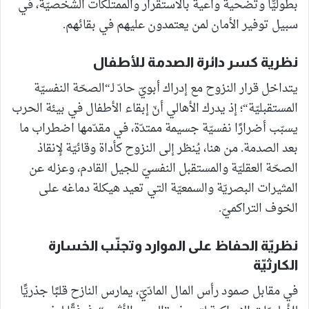
بطوليًّا وتضحية واعية بالاستقرار والممتلكات الشخصيّة، في
سبيل توفير الأمان لمن يعتمدون عليهم في بقائهم.
نظرية كسر دائرة الصدمة للأطفال
يتداخل قرار النزوح مع إدراك أبويّ حادّ لـ“الصحّة النفسيّة
المستقبليّة“؛ إذ يدرك الأهالي أنّ إبقاء الأطفال في بيئة الحرب
يسبّب أضرارًا نفسيّة جسيمة ممتدّة، في مقدّمها اضطراب ما
بعد الصدمة. من هنا، يُنظر إلى النزوح كأداة وقائيّة لإنقاذ
الصحّة العقليّة والمستقبل النفسيّ للجيل القادم، وعزله عن
المثيرات البصريّة والسمعيّة التي تعيد هيكلة دماغه على
الخوف التراكميّ.
نظريّة الحفاظ على الموارد وتجنّب الخسارة
الكارثيّة
في مقابل صمود رأس المال المادّيّ، يمارس النازح قلبًا جذريًّا