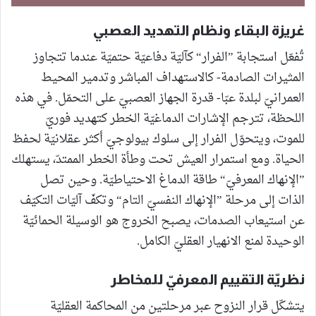
غريزة البقاء ونظام التهديد العصبي
تُفعّل استجابة ”الفرار“ كآليّة دفاعيّة حتميّة عندما تتجاوز
المثيرات الصادمة- كالاستهداف المباشر وتدمير المحيط
العمرانيّ لبلدة عبّا- قدرة الجهاز العصبيّ على التحمّل. في هذه
اللحظة، تترجم الإشارات الدماغيّة الخطر كتهديد فوريّ
للموت، ويتحوّل الفرار إلى سلوك بيولوجيّ أكثر عقلانيّة لحفظ
الحياة. ومع استمرار العيش تحت وطأة الخطر الممتدّ، يستهلك
”الإنهاك المعرفيّ“ طاقة الدماغ الاحتياطيّة. وحين تصل
الذات إلى مرحلة ”الإنهاك النفسيّ التام“ وتكفّ آليّات التكيّف
عن استيعاب الصدمات، يصبح الخروج هو الوسيلة الحمائيّة
الوحيدة لمنع الانهيار العقليّ الكامل.
نظريّة التقييم المعرفيّ للمخاطر
يتشكّل قرار النزوح عبر مرحلتين من المحاكمة العقليّة