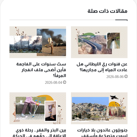
مقالات ذات صلة
عن قنوات ريّ الليطاني هل
ستّ سنوات على الفاجعة
عادت المياه إلى مجاريها؟
فأين أضحى ملف انفجار
المرفأ؟
2026-08-06
2026-08-04
جنوبيّون عائدون بلا خيارات
بين البتر والفقر.. رحلة ذوي
لبيوتٍ متصدّعة وأسقفٍ
الإعاقة إلى حقّهم في الحركة