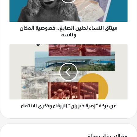
المكان
وناسه
ميثاق النساء لحنين الصايغ.. خصوصية المكان
وناسه
عن
بركة
"زهرة
خيزران"
الزرقاء
وذكرى
الانتماء
عن بركة "زهرة خيزران" الزرقاء وذكرى الانتماء
مقالات ذات صلة