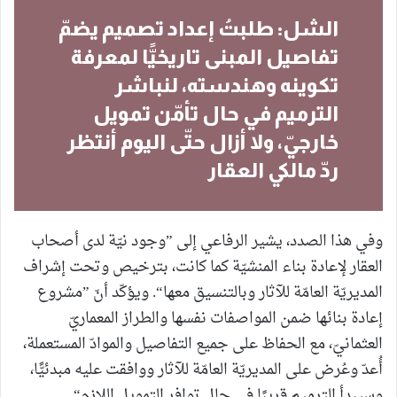
الشل: طلبتُ إعداد تصميم يضمّ
تفاصيل المبنى تاريخيًّا لمعرفة
تكوينه وهندسته، لنباشر
الترميم في حال تأمّن تمويل
خارجيّ، ولا أزال حتّى اليوم أنتظر
ردّ مالكي العقار
وفي هذا الصدد، يشير الرفاعي إلى ”وجود نيّة لدى أصحاب
العقار لإعادة بناء المنشيّة كما كانت، بترخيص وتحت إشراف
المديريّة العامّة للآثار وبالتنسيق معها“. ويؤكّد أنّ ”مشروع
إعادة بنائها ضمن المواصفات نفسها والطراز المعماريّ
العثمانيّ، مع الحفاظ على جميع التفاصيل والموادّ المستعملة،
أُعدّ وعُرض على المديريّة العامّة للآثار ووافقت عليه مبدئيًّا،
وسيبدأ الترميم قريبًا في حال توافر التمويل اللازم“.