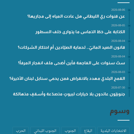
2026-08-06
عن قنوات ريّ الليطاني هل عادت المياه إلى مجاريها؟
2026-08-05
الكتابة على خطّ التماس ما يتوارى خلف السطور
2026-08-04
قانون الصيد المائيّ.. لحماية الصيّادين أم احتكار الشركات؟
2026-08-04
ستّ سنوات على الفاجعة فأين أضحى ملف انفجار المرفأ؟
2026-08-03
القمح البلديّ مهدد بالانقراض فمن يحمي سنابل لبنان الأخيرة؟
2026-07-30
جنوبيّون عائدون بلا خيارات لبيوتٍ متصدّعة وأسقفٍ متهالكة
وسوم
الانتخابات البلدية
البقاع
الجنوب
الجنوب اللبناني
الحرب