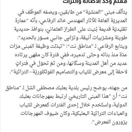
معلمٌ وحّد الأصالة والتراث
يتألّف مبنى ”المنشيّة“ من طابقين، ويصفه الموظّف في
المديريّة العامّة للآثار المهندس خالد الرفاعي، بأنّه ”عمارة
تقليديّة قديمة بُنيت على الطراز العثمانيّ، بنوافذ حديدية
طويلة ومشرّبيات أنيقة، وترّاسٍ جانبي مسوّر بالحديد“.
ويتابع الرفاعي لـ ”مناطق نت“: ”تبدّلت وظيفة المبنى مرّات
عدّة منذ بنائه وحتّى تدميره، ففي فترة كان مقهى يرتاده
عديد من أهل المدينة وسكّانها، ومن ثمّ تحوّل في فتراتٍ
لاحقة إلى معرض للثياب والتصاميم الفولكلوريّة– التراثيّة“.
من جهته، يوضح رئيس بلدية بعلبك مصطفى الشل لـ ”مناطق
نت“ أنّ ”هذا المبنى التاريخيّ ارتبط بمهرجانات بعلبك
الدوليّة، واستُخدم خلال إحدى الفترات كمعرض للثياب
والعباءات التراثيّة البعلبكيّة، وكان ضيوف المهرجانات
يزورون المعرض“.