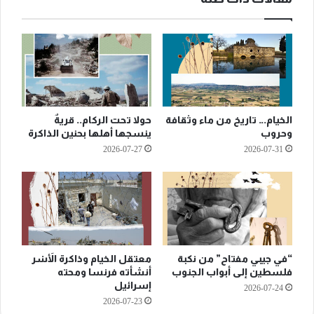
الخيام… تاريخ من ماء وثقافة
حولا تحت الركام.. قريةٌ
وحروب
ينسجها أهلها بحنين الذاكرة
2026-07-27
2026-07-31
“في جيبي مفتاح” من نكبة
معتقل الخيام وذاكرة الأَسْر
فلسطين إلى أبواب الجنوب
أنشأته فرنسا ومحته
إسرائيل
2026-07-24
2026-07-23