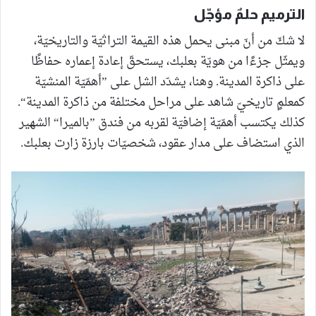
الترميم حلمٌ مؤجّل
لا شكّ من أنّ مبنى يحمل هذه القيمة التراثيّة والتاريخيّة،
ويمثّل جزءًا من هويّة بعلبك، يستحقّ إعادة إعماره حفاظًا
على ذاكرة المدينة. وهنا، يشدّد الشل على ”أهمّيّة المنشيّة
كمعلمٍ تاريخيّ شاهد على مراحل مختلفة من ذاكرة المدينة“.
كذلك يكتسب أهمّيّة إضافيّة لقربه من فندق ”بالميرا“ الشهير
الذي استضاف على مدار عقود، شخصيّات بارزة زارت بعلبك.