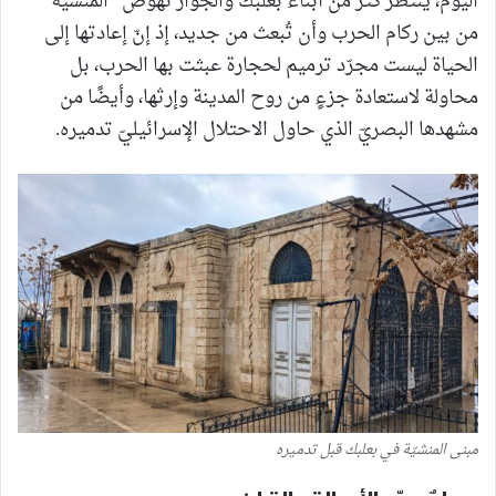
اليوم، ينتظر كثر من أبناء بعلبك والجوار نهوض ”المنشيّة“
من بين ركام الحرب وأن تُبعث من جديد، إذ إنّ إعادتها إلى
الحياة ليست مجرّد ترميم لحجارة عبثت بها الحرب، بل
محاولة لاستعادة جزءٍ من روح المدينة وإرثها، وأيضًا من
مشهدها البصريّ الذي حاول الاحتلال الإسرائيليّ تدميره.
مبنى المنشيّة في بعلبك قبل تدميره