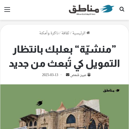
بحث عن
الق
الرئيسية
/
ثقافة
/
ذاكرة وأمكنة
”منشيّة“ بعلبك بانتظار
التمويل كي تُبعث من جديد
أرسل
عبير شمص
2025-03-13
بريدا
إلكترونيا