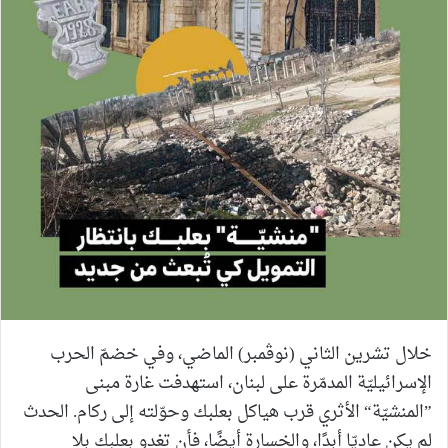
خلال تشرين الثاني (نوڤمبر) الماضي، وفي خضمّ الحرب
الإسرائيليّة المدمّرة على لبنان، استهدفت غارة مبنى
”المنشيّة“ الأثري قرب هياكل بعلبك وحوّلته إلى ركام. الحدث
لم يكن عاديّا أبدًا، والخسارة أيضًا، فأن تغدو بعلبك بلا