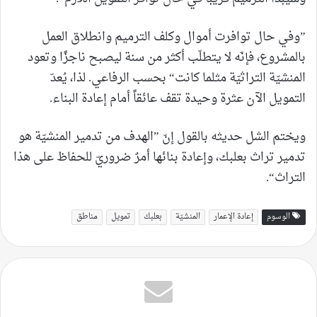
”وفي حال توافرت أموال وكلف الترميم وانطلاق العمل
بالمشروع، فإنّه لا يتطلّب أكثر من سنة ليصبح ناجزًا وتعود
المنشيّة التراثيّة مثلما كانت“ بحسب الرفاعي. لذا، يُعدّ
التمويل الآن عثرة وحيدة تقف عائقاً أمام إعادة البناء.
ويختم الشل حديثه بالقول إنّ ”الهدف من تدمير المنشيّة هو
تدمير تراث بعلبك، وإعادة بنائها أمرٌ ضروريّ للحفاظ على هذا
التراث“.
الوسوم
إعادة الإعمار
المنشيّة
بعلبك
تمويل
مناطق