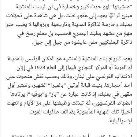
”منشيتها“ لهو حدث كبير وخسارة في آن. ليست المنشيّة
مبنىً تراثيًّا يعود إلى عقودٍ خلت، بل هي شاهدة على تحوّلات
بعلبك وحارسة لذاكرة المدينة وتاريخها، وبزوالها لا يغيب حيّز
مهمّ من مشهد بعلبك البصريّ فحسب، بل معلم رسخ في
ذاكرة البعلبكيّين ممّن عايشوه من جيل إلى جيل.
يعود تاريخ بناء المنشيّة (المنشيه هو المكان الرئيس بالمدينة
أو القرية أو المركز التجاري فيها) إلى العام 1928 في إبّان
الانتداب الفرنسيّ على لبنان، وذلك بحسب نقش منحوت على
أحد أحجارها. بنيت قبالة أوتيل ”بالميرا“ الشهير، وتعتبر أوّل
مقهى في بعلبك، إذ كانت عبارة عن ”بار“ و“بوفّيه“، يرتادها
الضبّاط الفرنسيّون، ثمّ تبدّلت وظيفتها على مرّ الأيام وانتهت
أخيرًا تلك النهاية المأسويّة بقذائف طائرات الموت
الإسرائيليّة.