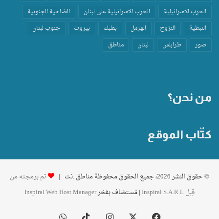
الحرب الاسرائيلية
الحرب الاسرائيلية على لبنان
الضاحية الجنوبية
النبطية
النزوح
الهرمل
بعلبك
بيروت
جنوب لبنان
صور
طرابلس
لبنان
مناطق
من نحن؟
كتّاب الموقع
© حقوق النشر 2026، جميع الحقوق محفوظة مناطق .نت |
تم برمجته من
قِبل Inspiral S.A.R.L
| مُستضاف بفخر
Inspiral Web Host Manager
فيسبوك
‫X
انستقرام
‫TikTok
واتساب