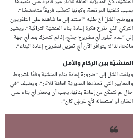
المنشيّة، لأنّ المديرّية العامّة للآثار غير قادرة على تنفيذها
بسبب كلفتها المرتفعة، وكونها تتطلّب فريقاً متخصّصًا“.
ويوضح الشلّ أنّ طلبه ”استند إلى ما شاهده على التلفزيون
التركيّ الذي طرح فكرة إعادة بناء المنشيّة التراثيّة“. ويشير
إلى ”عدم تبلور أيّ مشروع جدّيّ، إذ لم تتحرّك بعد أيّ جهة
مانحة، لذا لا يتوافر الآن أيّ تمويل لمشروع إعادة البناء“.
المنشيّة بين الركام والأمل
ويلفت الشل إلى ”ضرورة إعادة بناء المنشيّة وفقًا للشروط
والمعايير التي تحدّدها المديريّة العامّة للآثار“. ويضيف ”في
حال لم نتمكّن من إعادة بنائها، يجب أن يحظر أيّ بناء على
العقار، أو استعماله لأيّ غرضٍ كان“.