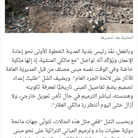
المنشيّة بعد تدميرها
وبالفعل، نفّذ رئيس بلدية المدينة الخطوة الأولى نحو إعادة
الإعمار، ويُؤكّد أنّه تواصل ”مع مالكي المنشيّة، إذ إنّها ملكيّة
خاصّة وفي الوقت نفسه مبنى مصنّف من قبل المديريّة العامّة
للآثار على لائحة الجرد العام“. ويضيف الشل ”طلبتُ إعداد
تصميم يضمّ تفاصيل المبنى تاريخيًّا لمعرفة تكوينه
وهندسته، لنباشر الترميم في حال تأمّن تمويل خارجيّ، ولا
أزال حتّى اليوم أنتظر ردّ مالكي العقار“.
وبحسب الشل ”ففي مثل هذه الحالات، تتولّى جهات مانحة
دوليّة عمليات بناء وترميم المباني التراثيّة على نحو مبنى