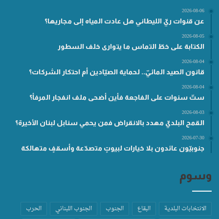
2026-08-06
عن قنوات ريّ الليطاني هل عادت المياه إلى مجاريها؟
2026-08-05
الكتابة على خطّ التماس ما يتوارى خلف السطور
2026-08-04
قانون الصيد المائيّ.. لحماية الصيّادين أم احتكار الشركات؟
2026-08-04
ستّ سنوات على الفاجعة فأين أضحى ملف انفجار المرفأ؟
2026-08-03
القمح البلديّ مهدد بالانقراض فمن يحمي سنابل لبنان الأخيرة؟
2026-07-30
جنوبيّون عائدون بلا خيارات لبيوتٍ متصدّعة وأسقفٍ متهالكة
وسوم
الانتخابات البلدية
البقاع
الجنوب
الجنوب اللبناني
الحرب