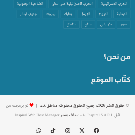
الحرب الاسرائيلية
الحرب الاسرائيلية على لبنان
الضاحية الجنوبية
النبطية
النزوح
الهرمل
بعلبك
بيروت
جنوب لبنان
صور
طرابلس
لبنان
مناطق
من نحن؟
كتّاب الموقع
© حقوق النشر 2026، جميع الحقوق محفوظة مناطق .نت |
تم برمجته من
قِبل Inspiral S.A.R.L
| مُستضاف بفخر
Inspiral Web Host Manager
فيسبوك
‫X
انستقرام
‫TikTok
واتساب