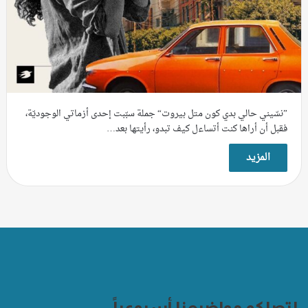
”نسّيني حالي بدي كون متل بيروت“ جملة سبّبت إحدى أزماتي الوجوديّة،
فقبل أن أراها كنت أتساءل كيف تبدو، رأيتها بعد…
المزيد
لتصلكم مواضيعنا أسبوعياً