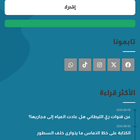
تابعونا
فيسبوك
‫X
انستقرام
‫TikTok
واتساب
الأكثر قراءة
2026-08-06
عن قنوات ريّ الليطاني هل عادت المياه إلى مجاريها؟
2026-08-05
الكتابة على خطّ التماس ما يتوارى خلف السطور