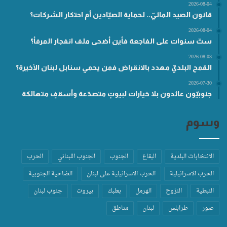
2026-08-04
قانون الصيد المائيّ.. لحماية الصيّادين أم احتكار الشركات؟
2026-08-04
ستّ سنوات على الفاجعة فأين أضحى ملف انفجار المرفأ؟
2026-08-03
القمح البلديّ مهدد بالانقراض فمن يحمي سنابل لبنان الأخيرة؟
2026-07-30
جنوبيّون عائدون بلا خيارات لبيوتٍ متصدّعة وأسقفٍ متهالكة
وسوم
الانتخابات البلدية
البقاع
الجنوب
الجنوب اللبناني
الحرب
الحرب الاسرائيلية
الحرب الاسرائيلية على لبنان
الضاحية الجنوبية
النبطية
النزوح
الهرمل
بعلبك
بيروت
جنوب لبنان
صور
طرابلس
لبنان
مناطق