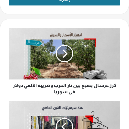
كرز
عرسال
يضيع
بين
نار
الحرب
وضريبة
الألفي
دولار
في
كرز عرسال يضيع بين نار الحرب وضريبة الألفي دولار
سوريا
في سوريا
"بالية"
سوق
الجمال
في
الشيّاح..