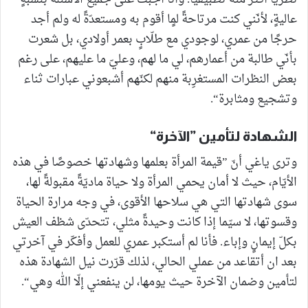
عاليةٍ، لأنّني كنت مرتاحةً لمٍا أقوم به ومستعدّةً له ولم أجد
حرجًا من عمري، لوجودي مع طلّابٍ بعمر أولادي، بل شعرت
بأنّي طالبة من أعمارهم، لي ما لهم، وعليّ ما عليهم، على رغم
بعض النظرات المستغرِبة منهم لكنّهم أشبعوني عبارات ثناء
وتشجيع ومثابرة“.
الشهادة لتأمين ”الآخرة“
وترى ياغي أنّ ”قيمة المرأة بعلمها وشهادتها خصوصًا في هذه
الأيّام، حيث لا أمان يحمي المرأة ولا حياة ماديّةً مقبولةً لها،
سوى شهادتها التي هي سلاحها الأقوى، في وجه مرارة الحياة
وقسوتها، لا سيّما إذا كانت وحيدةً مثلي، تتحدّى شظف العيش
بكلّ إيمانٍ وإباء. فأنا لم أستكبر عمري للعمل وأفكّر في آخرتي
بعد ان أتقاعد من عملي الحالي، لذلك قرّرت نيل الشهادة هذه
لتأمين وضمان الآخرة حيث يومها، لن ينفعني إلّا الله وهي“.