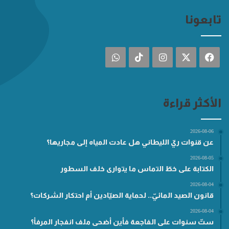
تابعونا
فيسبوك
‫X
انستقرام
‫TikTok
واتساب
الأكثر قراءة
2026-08-06
عن قنوات ريّ الليطاني هل عادت المياه إلى مجاريها؟
2026-08-05
الكتابة على خطّ التماس ما يتوارى خلف السطور
2026-08-04
قانون الصيد المائيّ.. لحماية الصيّادين أم احتكار الشركات؟
2026-08-04
ستّ سنوات على الفاجعة فأين أضحى ملف انفجار المرفأ؟