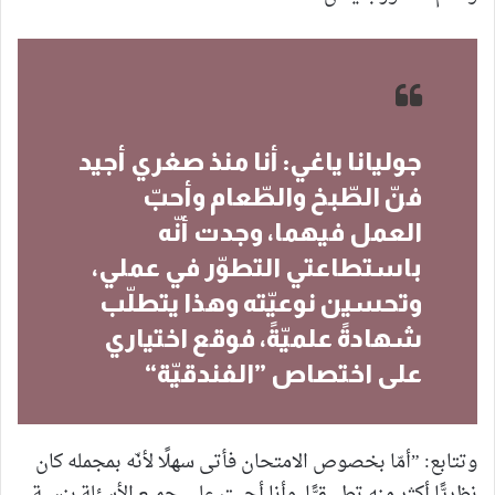
جوليانا ياغي: أنا منذ صغري أجيد
فنّ الطّبخ والطّعام وأحبّ
العمل فيهما، وجدت أنّه
باستطاعتي التطوّر في عملي،
وتحسين نوعيّته وهذا يتطلّب
شهادةً علميّةً، فوقع اختياري
على اختصاص ”الفندقيّة“
وتتابع: ”أمّا بخصوص الامتحان فأتى سهلًا لأنّه بمجمله كان
نظريًّا أكثر منه تطبيقيًّا. وأنا أجبت على جميع الأسئلة بنسبةٍ