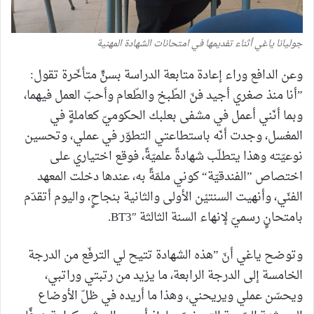
جوليانا ياغي أثناء تفديمها في امتحانات الشهادة المهنية
وعن الدافع وراء إعادة متابعة الدراسة بسنٍّ متأخّرة تقول:
”أنا منذ صغري أجيد فنّ الطّبخ والطّعام وأحبّ العمل فيهما،
وبما أنّني أعمل في مشفى بعلبك الحكوميّ كعاملةٍ في
المغسل، وجدت أنّه باستطاعتي التطوّر في عملي، وتحسين
نوعيّته وهذا يتطلّب شهادةً علميّةً، فوقع اختياري على
اختصاص ”الفندقيّة“ كوني ملمّةً به، عندها دخلت المعهد
الفنّي، وأنهيت السنتيْن الأولى والثانية بنجاحٍ، واليوم أتقدّم
بامتحانٍ رسميّ لإنهاء السنة الثالثة BT3″.
وتوضح ياغي أنّ ”هذه الشهادة تتيح لي الترفّع من الدرجة
الخامسة إلى الدرجة الرابعة، ما يزيد من رتبتي وراتبي،
ويحسّن عملي ويريحني، وهذا ما أريده في ظلّ الأوضاع