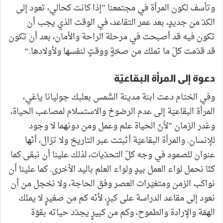
وتأسف لكون المرأة في مجتمعنا ”إذا كانت كحالي، تعود إلى
الكدّ من جديدٍ، بعد عمر التقاعد، في الوقت الذي يجب أن
تكون فيه قد أصبحت في مرحلة الراحة والأمان، بعد أن تكون
قد قدّمت كلّ ما تملك من صحّةٍ ووقتٍ لنفسها ولأولادها.“
دعوة إلى المرأة البقاعيّة
وفي الختام دعت ابنة مدينة الشّمس بعلبك جوليانا ياغي،
المرأة البقاعيّة إلى عدم الرضوخ والاستسلام لمصاعب الحياة،
وغدر الزمان ”لأنّ الحياة علم وعمل ومن دونهما لا وجود
للإنسان. والمرأة البقاعيّة أثبتت عبر التاريخ ولا تزال، أنّها
عنوان للصمود في وجه كلّ التحدّيات، لذلك علينا أن نبقى كما
كنّا نحمل لواء العمل بيدٍ ولواء العلم باليد الأخرى. كما علينا أن
نواكب الزمن ومتغيّرات العصر وفق الحاجة، ولا نخجل من أن
نعود إلى مقاعد الدراسة على كبرٍ، لأنّه كم من صغيرٍ لا يملك
الهمّة والإرادة والطموح، وكم من كبيرٍ يجدّد حياته بقوّة