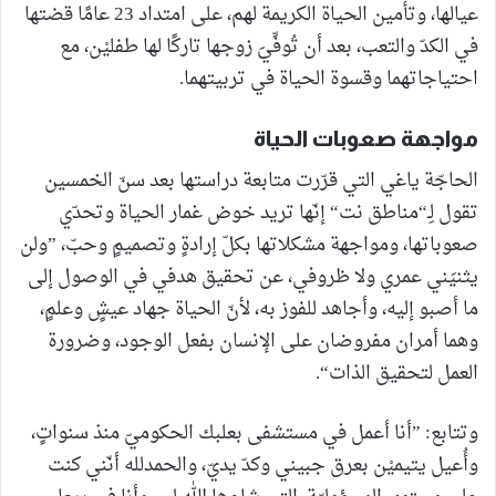
عيالها، وتأمين الحياة الكريمة لهم، على امتداد 23 عامًا قضتها
في الكدّ والتعب، بعد أن تُوفِّيَ زوجها تاركًا لها طفليْن، مع
احتياجاتهما وقسوة الحياة في تربيتهما.
مواجهة صعوبات الحياة
الحاجّة ياغي التي قرّرت متابعة دراستها بعد سنّ الخمسين
تقول لِـ“مناطق نت“ إنّها تريد خوض غمار الحياة وتحدّي
صعوباتها، ومواجهة مشكلاتها بكلّ إرادةٍ وتصميمٍ وحبّ، ”ولن
يثنيَني عمري ولا ظروفي، عن تحقيق هدفي في الوصول إلى
ما أصبو إليه، وأجاهد للفوز به، لأنّ الحياة جهاد عيشٍ وعلمٍ،
وهما أمران مفروضان على الإنسان بفعل الوجود، وضرورة
العمل لتحقيق الذات“.
وتتابع: ”أنا أعمل في مستشفى بعلبك الحكوميّ منذ سنواتٍ،
وأُعيل يتيميْن بعرق جبيني وكدّ يديّ، والحمدلله أنّني كنت