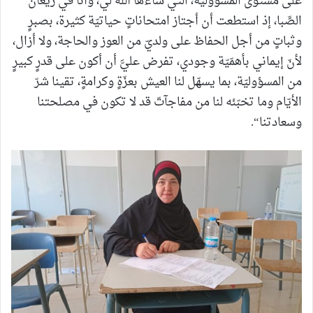
على مستوى المسؤوليّة، التي شاءها الله لي، وأنا في ريعان
الصِّبا، إذ استطعت أن أجتاز امتحاناتٍ حياتيّة كثيرة، بصبرٍ
وثباتٍ من أجل الحفاظ على ولديّ من العوز والحاجة، ولا أزال،
لأنّ إيماني بأهمّيّة وجودي، تفرض عليَّ أن أكون على قدرٍ كبيرٍ
من المسؤوليّة، بما يسهّل لنا العيش بعزّةٍ وكرامةٍ، تقينا شرّ
الأيّام وما تخبّئه لنا من مفاجآتّ قد لا تكون في مصلحتنا
وسعادتنا“.