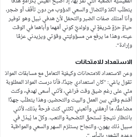
المعيشيّة الصّعبة التي نمرّ بها، إذ أصبح العيش بكرامةٍ هدفًا
يتطلّب الكدّ والنّضال والسعي الدؤوب من دون تأفّف أو ضجر،
وأنا أمتلك صفات الصّبر والتحمّل لأنّ هدفي نبيل وهو توفير
حياةٍ حرّةٍ شريفةٍ لي ولولديَّ كوني أمّهما وأباهما في الوقت
عينه، وهذا ما يرفع من مسؤوليّتي وقوّتي ويزيدني عزمًا
وإرادة“.
الاستعداد للامتحانات
وعن الاستعداد للامتحانات وكيفيّة التعامل مع مسابقات الموادّ
تقول ياغي: ”كان استعدادي جيّدًا، فأنا درست الموادّ المطلوبة
منّي على رغم ضيق وقت فراغي، لأنّني أسعى لهدفٍ، وكنت
أقسّم وقتي بين العمل والبيت والتحضير، وهذا يتطلّب جهدًا
مضاعفًا، ما أرهقني وأتعبني لكنّني كنت فرحةً بذلك، لأنّني
بانتظار نتيجةٍ تستحقّ التّضحية والتعب. وكلّ ما يُبذل في
سبيل ذلك يهون، والنجاح يستلزم السهر والسعي والمواظبة
وعدم الشعور باليأس“.