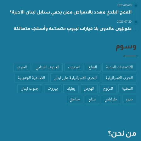
2026-08-03
القمح البلديّ مهدد بالانقراض فمن يحمي سنابل لبنان الأخيرة؟
2026-07-30
جنوبيّون عائدون بلا خيارات لبيوتٍ متصدّعة وأسقفٍ متهالكة
وسوم
الانتخابات البلدية
البقاع
الجنوب
الجنوب اللبناني
الحرب
الحرب الاسرائيلية
الحرب الاسرائيلية على لبنان
الضاحية الجنوبية
النبطية
النزوح
الهرمل
بعلبك
بيروت
جنوب لبنان
صور
طرابلس
لبنان
مناطق
من نحن؟