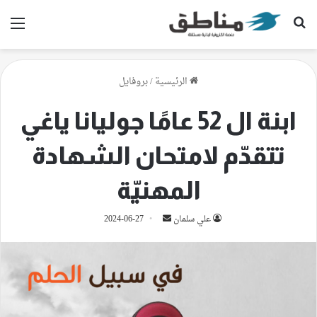
بحث عن
الق
الرئيسية
/
بروفايل
ابنة ال 52 عامًا جوليانا ياغي
تتقدّم لامتحان الشهادة
المهنيّة
أرسل
علي سلمان
2024-06-27
بريدا
إلكترونيا