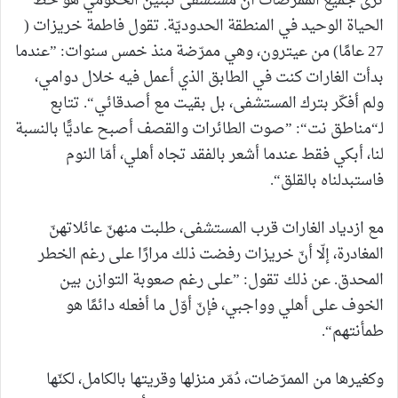
ترى جميع الممرّضات أنّ مستشفى تبنين الحكومي هو خطّ
الحياة الوحيد في المنطقة الحدوديّة. تقول فاطمة خريزات (
27 عامًا) من عيترون، وهي ممرّضة منذ خمس سنوات: ”عندما
بدأت الغارات كنت في الطابق الذي أعمل فيه خلال دوامي،
ولم أفكّر بترك المستشفى، بل بقيت مع أصدقائي“. تتابع
لـ“مناطق نت“: ”صوت الطائرات والقصف أصبح عاديًّا بالنسبة
لنا، أبكي فقط عندما أشعر بالفقد تجاه أهلي، أمّا النوم
فاستبدلناه بالقلق“.
مع ازدياد الغارات قرب المستشفى، طلبت منهنّ عائلاتهنّ
المغادرة، إلّا أنّ خريزات رفضت ذلك مرارًا على رغم الخطر
المحدق. عن ذلك تقول: ”على رغم صعوبة التوازن بين
الخوف على أهلي وواجبي، فإنّ أوّل ما أفعله دائمًا هو
طمأنتهم“.
وكغيرها من الممرّضات، دُمّر منزلها وقريتها بالكامل، لكنّها