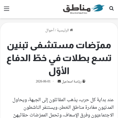
بحث عن
الق
الرئيسية
/
أحوال
ممرّضات مستشفى تبنين
تسع بطلات في خطّ الدفاع
الأوّل
أرسل
ريّاسة اسماعيل
2026-06-01
بريدا
إلكترونيا
عند بداية كل حرب، يذهب المقاتلون إلى الجبهة، ويحاول
المدنيّون مغادرة مناطق الخطر، ويستنفر الناشطون
الاجتماعيّون وفرق الإسعاف، وتحمل الممرّضات حقائبهنّ