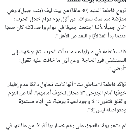
تروي فاطمة السيّد (30 عامًا) من بيت ليف (بنت جبيل)، وهي
ممرّضة منذ ستّ سنوات، عن أوّل يوم دوام خلال الحرب:
”كان جميلًا لأنّنا اجتمعنا جميعًا في دوام واحد، لكنّه كان صعبًا
عندما بدأ العدّ لأيّام البعد عن الأهل“.
كانت فاطمة في منزلها عندما بدأت الحرب، ثمّ توجّهت إلى
المستشفى فور الحاجة. وعن أوّل ما خافت عليه تقول:
”أرضي“.
تؤكّد فاطمة لـ“مناطق نت“ أنّها كانت تحاول دائمًا عدم إظهار
خوفها أمام الجرحى ”لا مجال للخوف أمامهم“. أمّا عن النوم
والقلق فتقول: ”لا وجود لحياة يوميّة، هي أيّام مستمرّة
ومتواصلة ليس إلّا“.
لم تشعر يومًا بالعجز، على رغم خسارتها أفرادًا من عائلتها في