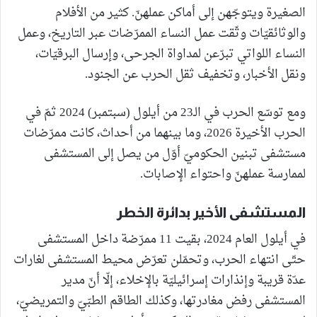
الصغيرة ويتوجّهن إلى أماكن عملهنّ. كثير من الأفلام
والوثائقيّات وثّقت عمل النساء الممرّضات عبر التاريخ، وعمل
النساء اللواتي تبرّعن لمداواة الجرحى، وإرسال البرقيّات،
ونقل الأخبار، وتخفيف ثقل الحرب عن الجنود.
ومع توسّع الحرب في الـ23 من أيلول (سبتمبر) 2024 ثمّ في
الحرب الأخيرة 2026، وما بينهما من أحداث، كانت ممرّضات
مستشفى تبنين الحكوميّ أوّل من يصل إلى المستشفى
لممارسة عملهنّ واحتواء الإصابات.
المستشفى الأخير بدائرة الخطر
في أيلول العام 2024، بقيت 11 ممرّضة داخل المستشفى
حتّى انتهاء الحرب، وتحمّلن تعرّض محيط المستشفى لغارات
عدّة قريبة وإنذارات إسرائيليّة بالإخلاء، إلّا أنّ مدير
المستشفى رفض مغادرتها، وكذلك الطاقم الطبّيّ والتمريضيّ،