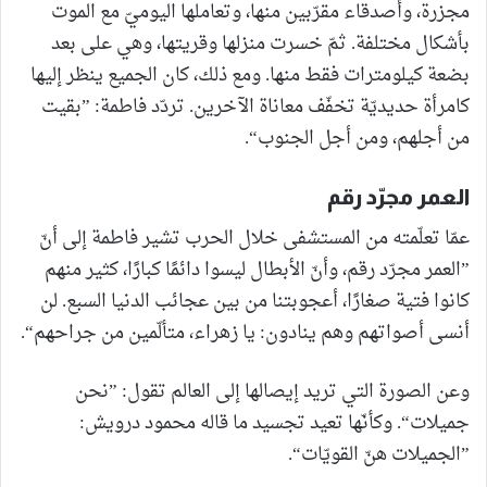
مجزرة، وأصدقاء مقرّبين منها، وتعاملها اليوميّ مع الموت
بأشكال مختلفة. ثمّ خسرت منزلها وقريتها، وهي على بعد
بضعة كيلومترات فقط منها. ومع ذلك، كان الجميع ينظر إليها
كامرأة حديديّة تخفّف معاناة الآخرين. تردّد فاطمة: ”بقيت
من أجلهم، ومن أجل الجنوب“.
العمر مجرّد رقم
عمّا تعلّمته من المستشفى خلال الحرب تشير فاطمة إلى أنّ
”العمر مجرّد رقم، وأنّ الأبطال ليسوا دائمًا كبارًا، كثير منهم
كانوا فتية صغارًا، أعجوبتنا من بين عجائب الدنيا السبع. لن
أنسى أصواتهم وهم ينادون: يا زهراء، متألّمين من جراحهم“.
وعن الصورة التي تريد إيصالها إلى العالم تقول: ”نحن
جميلات“. وكأنّها تعيد تجسيد ما قاله محمود درويش:
”الجميلات هنّ القويّات“.