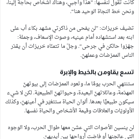
كانت تقول لنفسها: ”هذا واجبي، وهناك أشخاص بحاجة إلينا،
ونحن خط النجاة الوحيد هنا“.
تضيف خريزات: ”لن يمّحى من ذاكرتي مشهد بكاء أب على
ابنه بعد استشهاده أمام عينيه، وصوت الإسعاف، وجملة:
جهّزوا حالكن في جرحى“. وجلّ ما تتمنّاه خريزات أن يقدّر
الناس الممرّضات وعملهنّ.
تسع يقاومن بالخيط والإبرة
ستنتهي الحرب يومًا ما، وتعود الممرّضات إلى بيوتهنّ
المهدّمة، وعائلاتهنّ البعيدة، وحيواتهنّ الطبيعيّة. لكن لا شيء
سيكون طبيعيًّا بعدها. ألوان الحياة ستتغيّر في أعينهنّ، وكذلك
الأولويّات والعلاقات وقيمة الأشخاص والحياة نفسها.
لن ينسين الأصوات التي عشن معها طوال الحرب، ولا الوجوه
التي عالجنها أو فاضت أرواحها بين أيديهنّ.