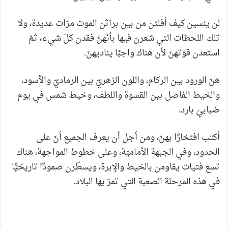
لن ينسين كيف أفلتن من بين براثن الموت مرّات عديدة، ولا
تلك اللحظات التي شعرن فيها بأنّهنّ فقدن كلّ شيء، ثمّ
استعدن قوّتهنّ لأن هناك واجبًا يناديهنّ.
هنّ الورود بين الركام، واللون الزهريّ بين الرماديّ والأسود،
والخيط الفاصل بين القسوة واللطف، وخيط شمس في يوم
ضبابيّ بارد.
أكتب افتخارًا بهنّ، ومن أجل أن يعرف الجميع أنّ على
الحدود، وفي الجبهة الأماميّة، وعلى خطوط المواجهة، هناك
تسع فتيات يقاومن بالخيط والإبرة، ويسطّرن صمودًا تاريخيًّا
في هذه المرحلة الصعبة التي تمرّ بها البلاد.