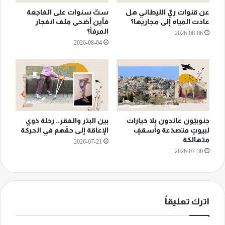
عن قنوات ريّ الليطاني هل
ستّ سنوات على الفاجعة
عادت المياه إلى مجاريها؟
فأين أضحى ملف انفجار
المرفأ؟
2026-08-06
2026-08-04
جنوبيّون عائدون بلا خيارات
بين البتر والفقر.. رحلة ذوي
لبيوتٍ متصدّعة وأسقفٍ
الإعاقة إلى حقّهم في الحركة
متهالكة
2026-07-21
2026-07-30
اترك تعليقاً