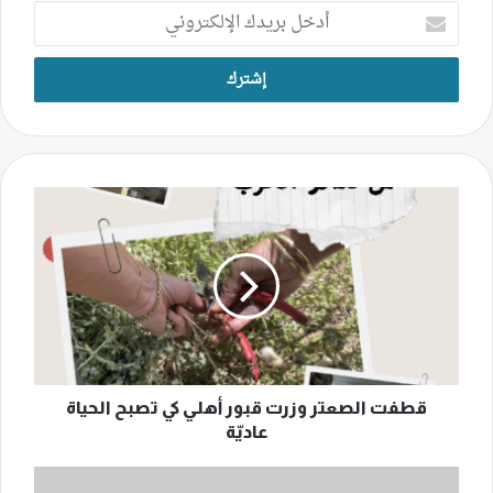
أدخل
بريدك
الإلكتروني
قطفت
الصعتر
وزرت
قبور
أهلي
كي
تصبح
الحياة
عاديّة
قطفت الصعتر وزرت قبور أهلي كي تصبح الحياة
عاديّة
"فزر