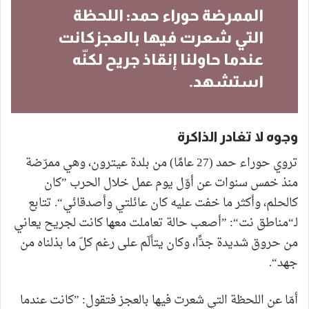
الممرضة حوراء حمد: اللحظة
التي شعرت فيها بالعجزكانت
عندما حاولنا إنقاذ جريح لكنّه
استشهد.
وجوه لا تغادر الذاكرة
تروي حوراء حمد (27 عامًا) من بلدة عيترون، وهي ممرّضة
منذ خمس سنوات عن أوّل يوم عمل خلال الحرب ”كان
كالحلم، وأكثر ما خفت عليه كان عائلتي وأصدقائي“. تتابع
لـ“مناطق نت“: ”أصعب حالة تعاملت معها كانت لجريح يعاني
من حروق شديدة جدًّا، وكان يتألّم على رغم كلّ ما بذلناه من
جهد“.
أمّا عن اللحظة التي شعرت فيها بالعجز فتقول: ”كانت عندما