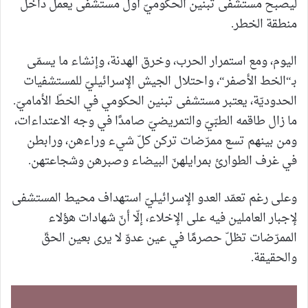
ليصبح مستشفى تبنين الحكوميّ أول مستشفى يعمل داخل
منطقة الخطر.
اليوم، ومع استمرار الحرب، وخرق الهدنة، وإنشاء ما يسمّى
بـ“الخط الأصفر“، واحتلال الجيش الإسرائيليّ للمستشفيات
الحدوديّة، يعتبر مستشفى تبنين الحكومي في الخطّ الأماميّ.
ما زال طاقمه الطبّيّ والتمريضيّ صامدًا في وجه الاعتداءات،
ومن بينهم تسع ممرّضات تركن كلّ شيء وراءهن، ورابطن
في غرف الطوارئ بمرايلهنّ البيضاء وصبرهن وشجاعتهن.
وعلى رغم تعمّد العدو الإسرائيليّ استهداف محيط المستشفى
لإجبار العاملين فيه على الإخلاء، إلّا أنّ شهادات هؤلاء
الممرّضات تظلّ حصرمًا في عين عدوّ لا يرى بعين الحقّ
والحقيقة.