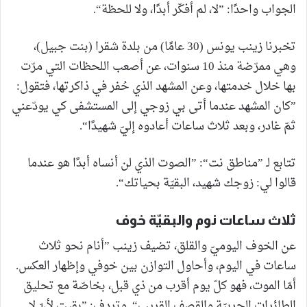
الجواب واحدًا: ”لا، لم أفكّر أبدًا، ولا للحظة“.
تخبرنا زينب يونس (30 عامًا) من بلدة شقرا (بنت جبيل)،
وهي ممرّضة منذ 10 سنوات، عن أصعب اللحظات التي مرّت
بها خلال خدمتها، وعن المشهد الذي حُفر في ذاكرتها، فتقول:
”كان المشهد عندما أتى بي زوجي إلى المستشفى كي يودّعني
ثمّ غادر، وبعد ثلاث ساعات أعادوه إليّ شهيدًا“.
تتابع لـ ”مناطق نت“: ”الصوت الذي لن أنساه أبدًا هو عندما
قالوا لي: زوجك شهيد، البقيّة بحياتك“.
ثلاث ساعات نوم والبقيّة خوف
عن الخوف اليوميّ والقلق، تضيف زينب ”أنام نحو ثلاث
ساعات في اليوم، وأحاول التوازن بين خوفي وإظهار العكس.
أمّا الموت، فهو كلّ يوم أقرب من ذي قبل، بخاصّة مع تحليق
الطائرات الحربيّة والقصف القريب“. وتردف: ”بقيت لأنّ لا