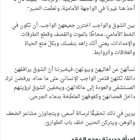
أحدَ هنا غيرنا في الواجهة الأماميّة، وتعلّمت الصبر“.
بين الشوق والواجب اخترن جميعهنّ الواجب. أن تكون في
الخط ّالأماميّ، محاطًا بالموت والقصف وقطع الطرقات
والإمدادات، يعني أنّك زاهد بنفسك، وبكلّ متع الحياة
والعلاقات والروابط.
نسألهنّ عن أهاليهنّ وبيوتهنّ، فيخبرننا أنّ الشوق يرافقهنّ
دائمًا، لكنّهنّ قدّمن الواجب الإنسانيّ على ما عداه. يرفضن ترك
المستشفى والعودة إلى عائلاتهنّ، ويخفين الشوق لرؤيتهم
داخل قمصانهنّ وكفوفهنّ الملطّخة بدماء الجرحى.
يرين في ذلك تحقيقًا لرسالة أسمى، ويتجاوزن مشاعر الضعف
والوهن، ويتركن الحنين خلف باب الطوارئ.
امرأة حديديّة بوجه الفقد