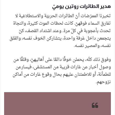
هدير الطائرات روتين يوميّ
تخبرنا الممرّضات أنّ الطائرات الحربيّة والاستطلاعّية لا
تفارق السماء فوقهنّ. كانت لحظات الموت كثيرة، والنجاة
تحدث بأعجوبة في كلّ مرة. وعند اشتداد القصف، كنّ
يتجمعن داخل غرفة واحدة، يتشاركن الخوف نفسه، والقلق
نفسه، والمصير نفسه.
وفوق ذلك كلّه، يحملن خوفًا دائمًا على أهاليهنّ، وقلقًا من
وصول أخبار عن غارات قريبة من المستشفى، فيسارعن
للطمأنة، أو للاطمئنان عليهم بحال وقوع غارات من أماكن
نزوحهم.