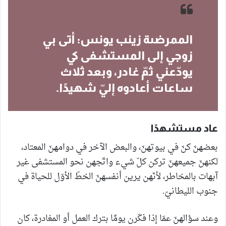
الممرضىة زينب يونس: أتى بي
زوجي إلى المستشفى كي
يودّعني ثمّ غادر، وبعد ثلاث
ساعات أعادوه إليّ شهيدًا.
عاد مستشهدًا
بعضهنّ كنّ في بيوتهنّ، والبعض الآخر في دوامهنّ المعتاد،
لكنهنّ جميعهنّ تركن كلّ شيء واتّجهن نحو المستشفى غير
آبهات بالمخاطر، لأنّهن يرين أنفسهنّ الخطّ الأوّل للحياة في
جنوب الليطانيّ.
وعند سؤالهنّ عمّا إذا فكّرن يومًا بترك العمل أو المغادرة، كان