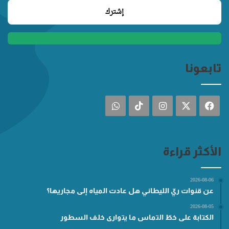
تابعونا
فيسبوك
‫X
انستقرام
‫TikTok
واتساب
الأكثر قراءة
2026-08-06
عن قنوات ريّ الليطاني هل عادت المياه إلى مجاريها؟
2026-08-05
الكتابة على خطّ التماس ما يتوارى خلف السطور