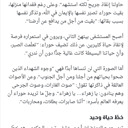
حاولنا إنقاذ جريح لكنّه استشهد“. وعلى رغم فقدانها منزلها،
بقيت حوراء تصبّر نفسها بالإيمان في الله، وتذكّر نفسها
بسبب بقائها: ”بقيت من أجل من يدافع عن أرضنا“.
أصبح المستشفى بيتهنّ الثاني، ويرون في استمراره فرصة
لإنقاذ حياة كثيرين. عن ذلك تضيف حوراء: ”تعلّمت الصبر،
وأنّ حياتنا البسيطة كانت غالية جدًّا دون أن ندري“.
أمّا الصورة التي لن تنساها أبدًا فهي ”وجوه الشهداء الذين
ضحوا بحياتهم من أجلنا ومن أجل الجنوب“. وعن الأصوات
العالقة في ذاكرتها تقول: ”صوت الغارات، وصوت الجرحى
وهم ينادون: يا زهراء… يا زهراء“. وجلّ ما تريده حوراء أن
يعرفه العالم بأسره: ”أنّنا صابرات، بطلات، ومحاربات“.
خطّ حياة وحيد