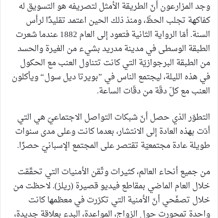
وجد المزارعون أنّ الطريقة الأمثل لتصريفه هو التسويق له
كفاكهة تجلب الحظّ، ومنذ ذلك الحين اعتمد تقليدًا لرأس
السنة. أمّا الرواية الثانية فتعود إلى العام 1882 عندما شعرت
الطبقة الوسطى في مدينة مدريد بشيء من الغيرة والحسد
من الطبقة البرجوازيّة التي كانت تتناول العنب مع الحكول
في هذه الليلة، ليجتمع الناس في ”بويرتا ديل سول“ ويأكلون
العنب مع كلّ دقّة من دقّات الساعة.
التطوّر الذي حصل أنّ شبكات التواصل الاجتماعيّ هي التي
أدّت بهذه العادة إلى الانتشار، بعدما كانت وعلى مدى سنوات
طويلة عادة مجتمعيّة تقتصر على المجتمع الإسبانيّ حصرًا.
من جميع أنحاء العالم، كثيرات وثّقن الأمنيات التي تحقّقت
خلال العام الماضي بمقاطع فيديو قصيرة (ريلز). لاحظت من
خلال تصفّحي أنّ الأمنية التي تكرّرت في معظمها كانت
واحدة تمحورت حول الزواج، المواعدة، البدء بعلاقة جديدة،