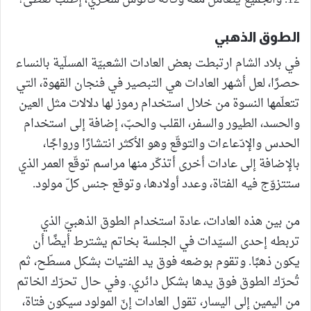
الطوق الذهبي
في بلاد الشام ارتبطت بعض العادات الشعبيّة المسلّية بالنساء
حصرًا، لعل أشهر العادات هي التبصير في فنجان القهوة، التي
تتعلّمها النسوة من خلال استخدام رموز لها دلالات مثل العين
والحسد، الطيور والسفر، القلب والحبّ، إضافة إلى استخدام
الحدس والإدّعاءات والتوقّع وهو الأكثر انتشارًا ورواجًا،
بالإضافة إلى عادات أخرى أتذكّر منها مراسم توقّع العمر الذي
ستتزوّج فيه الفتاة، وعدد أولادها، وتوقع جنس كلّ مولود.
من بين هذه العادات، عادة استخدام الطوق الذهبيّ الذي
تربطه إحدى السيّدات في الجلسة بخاتم يشترط أيضًا أن
يكون ذهبًا. وتقوم بوضعه فوق يد الفتيات بشكل مسطّح، ثم
تُحرّك الطوق فوق يدها بشكل دائري. وفي حال تحرّك الخاتم
من اليمين إلى اليسار، تقول العادات إنّ المولود سيكون فتاة،