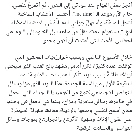
أنجز بعض المهام عند عودتي إلى المنزل، ثمّ أتفرّغ لنفسي.
حان الآن موعد الـ ”me time“. أحتسي الأعشاب الساخنة،
أشعل المدفأة، وأستهلّ جولتي المعتادة في المنصّة المفضّلة
لديَّ ”إنستَغرام“، مدّة تقلّ عن ساعة قبل الخلود إلى النوم. هي
لحظاتي الأحبّ التي أعتدت أن أكون وحدي.
خلال الأسبوع الماضي وبسبب خوارزميّات المحتوى الذي
توقّفت عنده كثيرًا، تكرّر أمامي مشهد بائع العنب الذي سيجني
أرباحًا طائلةً بسبب ترند ”أكل العنب تحت الطاولة“ عند
الدقيقة الأولى من السنة الجديدة، هذا الترند الذي غزا وسائل
التواصل الاجتماعيّ كنوع من الكوميديا السوداء التي تحمل
في ظاهرها رسائل سخريّة ومزاح، بينما هي تحمل في باطنها
معان أسمح لنفسي وصفها بالرديئة، مفادها سهولة السيطرة
على عقول الإناث وسهولة تأثّرهنّ وانجرارهنّ بموجات وسائل
التواصل والحملات الرقميّة.