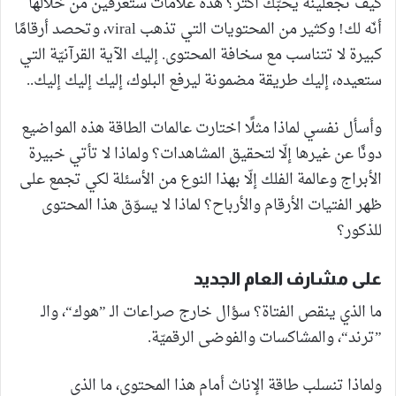
كيف تجعلينه يحبّك أكثر؟ هذه علامات ستعرفين من خلالها
أنّه لك! وكثير من المحتويات التي تذهب viral، وتحصد أرقامًا
كبيرة لا تتناسب مع سخافة المحتوى. إليك الآية القرآنيّة التي
ستعيده، إليك طريقة مضمونة ليرفع البلوك، إليك إليك إليك..
وأسأل نفسي لماذا مثلًا اختارت عالمات الطاقة هذه المواضيع
دونًا عن غيرها إلّا لتحقيق المشاهدات؟ ولماذا لا تأتي خبيرة
الأبراج وعالمة الفلك إلّا بهذا النوع من الأسئلة لكي تجمع على
ظهر الفتيات الأرقام والأرباح؟ لماذا لا يسوّق هذا المحتوى
للذكور؟
على مشارف العام الجديد
ما الذي ينقص الفتاة؟ سؤال خارج صراعات الـ ”هوك“، والـ
”ترند“، والمشاكسات والفوضى الرقميّة.
ولماذا تنسلب طاقة الإناث أمام هذا المحتوى، ما الذي