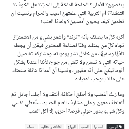
ينقصهنّ؟ الأمان؟ الحاجة الملحّة إلى الحبّ؟ هل الخوف؟
التنشئة؟ أم التربية التي علمتهنّ العيب والحرام ونسيت أن
تعلمهنّ كيف يحبون أنفسهنّ؟ ولماذا العنب!
أكره كلّ ما يصنّف بأنه ”ترند“ وأشعر بشيءٍ من الاشمئزاز
تجاه كلّ من يمتلك وقتًا لصناعة المحتوى فيقرّر أن يجعله
تافهًا وسفيهًا، من خلال نشر يوميّاته، ومشاركة تفاصيل
حياته التي لا تسمن ولا تغني من جوع، لأنّنا أعتدنا بشكل
أتوماتيكيّ على أنّه مقبول، ونسينا أنّ أعدادًا هائلة ستعتاد
على ما لا يتوجب اعتياده.
وما زلتُ أغضب ولا أطلق أحكامًا، أنتقد ولا أجلد، أجادل ثمّ
أتعاطف معهنّ. وعلى مشارف العام الجديد، سأعطي نفسي
وكلّ شيءٍ يدور حولي فرصة أخرى، إلّا أكل العنب.
الوسوم
اسبانيا
الحب
الزواج
العادات والتقاليد
النساء