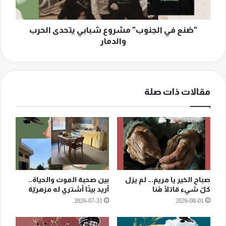
والدمار
"صُنع في الجنوب" مشروع شبابي يتحدى الحرب
والدمار
مقالات ذات صلة
صباح الخير يا مريم… لم يزل
بين صحبة الموت والحياة..
كلّ شيء قاتلًا هُنا
أريد بيتًا أشتري له مزهريّة
2026-07-31
2026-08-01