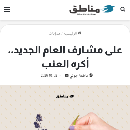
بحث عن
الق
الرئيسية
/
مدوّنات
على مشارف العام الجديد..
أكره العنب
أرسل
فاطمة جوني
2026-01-02
بريدا
إلكترونيا