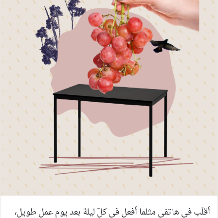
أقلّب في هاتفي مثلما أفعل في كلّ ليلة بعد يوم عملٍ طويل،