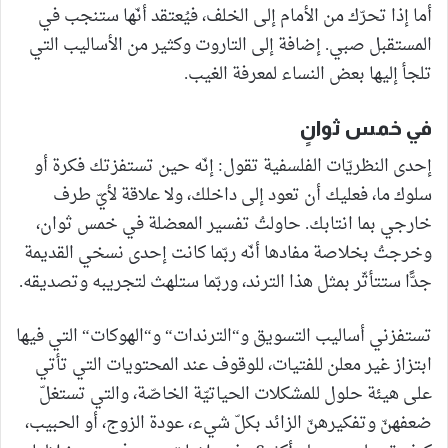
أما إذا تحرّك من الأمام إلى الخلف، فيُعتقد أنّها ستنجب في
المستقبل صبي. إضافة إلى التاروت وكثير من الأساليب التي
تلجأ إليها بعض النساء لمعرفة الغيب.
في خمس ثوانٍ
إحدى النظريّات الفلسفية تقول: إنّه حين تستفزتك فكرة أو
سلوك ما، فعليك أن تعود إلى داخلك، ولا علاقة لأيّ طرف
خارجي بما انتابك. حاولتُ تفسير المعضلة في خمس ثوان،
وخرجتُ بخلاصة مفادها أنّه ربّما كانت إحدى نسخي القديمة
جدًّا ستتأثّر بمثل هذا الترند، وربّما ستلهث لتجريبه وتصديقه.
تستفزني أساليب التسويق و“الترندات“ و“الهوكات“ التي فيها
ابتزاز غير معلن للفتيات، للوقوف عند المحتويات التي تأتي
على هيئة حلول للمشكلات الحياتيّة الخاصّة، والتي تستغلّ
ضعفهنّ وتفكيرهنّ الزائد بكلّ شيء، عودة الزوج، أو الحبيب،