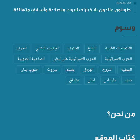
2026-07-30
جنوبيّون عائدون بلا خيارات لبيوتٍ متصدّعة وأسقفٍ متهالكة
وسوم
الانتخابات البلدية
البقاع
الجنوب
الجنوب اللبناني
الحرب
الحرب الاسرائيلية
الحرب الاسرائيلية على لبنان
الضاحية الجنوبية
النبطية
النزوح
الهرمل
بعلبك
بيروت
جنوب لبنان
صور
طرابلس
لبنان
مناطق
من نحن؟
كتّاب الموقع