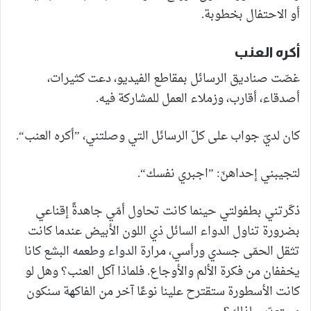
أو الاحتفال بخطوبة.
أكره العنب
غصّت صناديق الرسائل بمقاطع الفيديو، دعت كثيرات،
أصدقاء، أقارب، وزملاء العمل للمشاركة فيه.
كان لديّ جواب على كلّ الرسائل التي وصلتني، ”أكره العنب“.
لتجيبني إحداهنّ: ”اجبري نفسك“.
ذكّرتني بطفولتي حينما كانت تحاول أمّي جاهدةً إقناعي
بضرورة تناول الدواء السائل ذي اللون الأبيض عندما كانت
تثقل الحمّى جسدي ورأسي، مرارة الدواء وطعمه البشع كانا
يخففان من فكرة الألم والأوجاع. فلماذا آكل العنب؟ وهل لو
كانت الأسطورة ستقترح علينا نوعًا آخر من الفاكهة سنكون