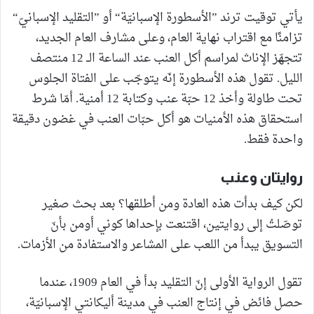
يأتي توقيت ترند ”الأسطورة الإسبانيّة“ أو ”التقليد الإسبانيّ“
تزامنًا مع اقتراب نهاية العام، وعلى مشارف العام الجديد،
تتجهّز الإناث لمراسم أكل العنب عند الساعة الــ 12 منتصف
الليل. تقول هذه الأسطورة إنّه يتوجّب على الفتاة الجلوس
تحت طاولة وأخذ 12 حبّة عنب وكتابة 12 أمنية. أمّا شرط
استحقاق هذه الأمنيات هو أكل حبّات العنب في غضون دقيقة
واحدة فقط.
روايتان وعنب
لكن كيف بدأت هذه العادة ومن أطلقها؟ بعد بحث صغير
توصّلتُ إلى روايتين، اقتنعت بإحداها كوني أومن بأنّ
التسويق يبدأ من اللعب على المشاعر والاستفادة من الأزمات.
تقول الرواية الأولى إنّ التقليد بدأ في العام 1909، عندما
حصل فائض في إنتاج العنب في مدينة أليكانتي الإسبانيّة،