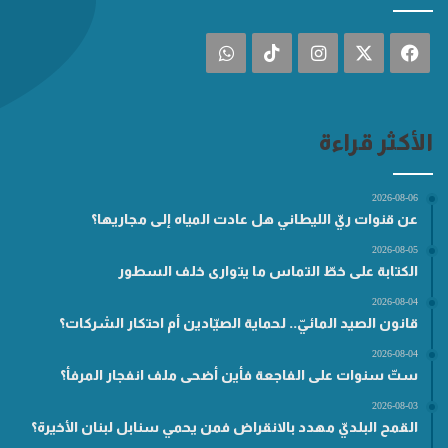
فيسبوك
‫X
انستقرام
‫TikTok
واتساب
الأكثر قراءة
2026-08-06
عن قنوات ريّ الليطاني هل عادت المياه إلى مجاريها؟
2026-08-05
الكتابة على خطّ التماس ما يتوارى خلف السطور
2026-08-04
قانون الصيد المائيّ.. لحماية الصيّادين أم احتكار الشركات؟
2026-08-04
ستّ سنوات على الفاجعة فأين أضحى ملف انفجار المرفأ؟
2026-08-03
القمح البلديّ مهدد بالانقراض فمن يحمي سنابل لبنان الأخيرة؟