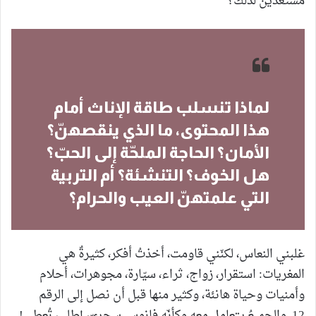
مستعدّين لذلك؟
لماذا تنسلب طاقة الإناث أمام
هذا المحتوى، ما الذي ينقصهنّ؟
الأمان؟ الحاجة الملحّة إلى الحبّ؟
هل الخوف؟ التنشئة؟ أم التربية
التي علمتهنّ العيب والحرام؟
غلبني النعاس، لكنّني قاومت، أخذتُ أفكر، كثيرةٌ هي
المغريات: استقرار، زواج، ثراء، سيّارة، مجوهرات، أحلام
وأمنيات وحياة هانئة، وكثير منها قبل أن نصل إلى الرقم
12. والجميعُ يتعامل معه وكأنّه فانوس سحريّ، إطلب تُعطى!