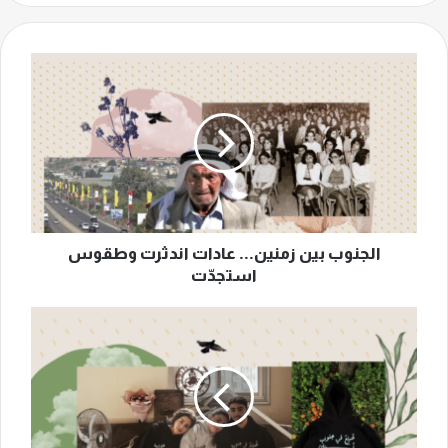
الجنوب
بين
زمنين...
عادات
اندثرت
وطقوس
استجدّت
الجنوب بين زمنين... عادات اندثرت وطقوس
استجدّت
"صُنع
في
الجنوب"
مشروع
شبابي
يتحدى
الحرب